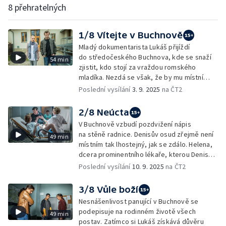
8 přehratelných
1/8 Vítejte v Buchnově
Mladý dokumentarista Lukáš přijíždí
do středočeského Buchnova, kde se snaží
54 min
zjistit, kdo stojí za vraždou romského
mladíka. Nezdá se však, že by mu místní
chtěli být v pátrání jakkoli nápomocní.
Poslední vysílání
3. 9. 2025
na ČT2
2/8 Neúcta
V Buchnově vzbudí pozdvižení nápis
na stěně radnice. Denisův osud zřejmě není
49 min
místním tak lhostejný, jak se zdálo. Helena,
dcera prominentního lékaře, kterou Denis
údajně znásilnil, se děsí blížícího se porodu.
Poslední vysílání
10. 9. 2025
na ČT2
3/8 Vůle boží
Nesnášenlivost panující v Buchnově se
podepisuje na rodinném životě všech
49 min
postav. Zatímco si Lukáš získává důvěru