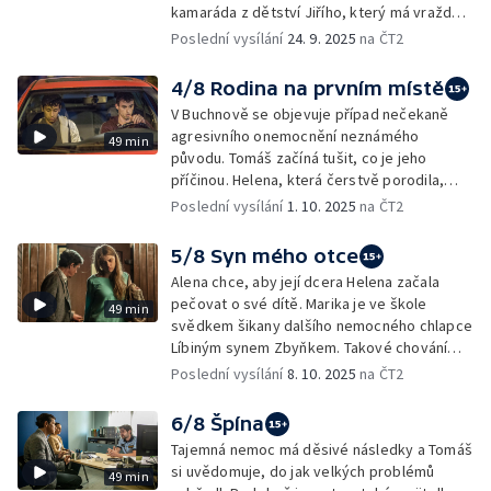
kamaráda z dětství Jiřího, který má vraždu
Denise údajně na svědomí, bratr
Poslední vysílání
24. 9. 2025
na ČT2
zavražděného Tomáš začíná o Lukášových
záměrech pochybovat.
4/8 Rodina na prvním místě
V Buchnově se objevuje případ nečekaně
agresivního onemocnění neznámého
49 min
původu. Tomáš začíná tušit, co je jeho
příčinou. Helena, která čerstvě porodila,
odmítá své dítě a hledá útočiště u Lukáše.
Poslední vysílání
1. 10. 2025
na ČT2
5/8 Syn mého otce
Alena chce, aby její dcera Helena začala
pečovat o své dítě. Marika je ve škole
49 min
svědkem šikany dalšího nemocného chlapce
Líbiným synem Zbyňkem. Takové chování
odmítá tolerovat a vyprovokuje ji k reakci.
Poslední vysílání
8. 10. 2025
na ČT2
6/8 Špína
Tajemná nemoc má děsivé následky a Tomáš
si uvědomuje, do jak velkých problémů
49 min