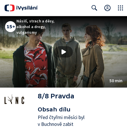
Close
Search
Násilí, strach a děsy,
alkohol a drogy,
vulgarismy
50 min
8/8 Pravda
Obsah dílu
Před čtyřmi měsíci byl
v Buchnově zabit