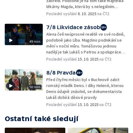
zabředl. Podobně je na tom také majitelka
lékárny Magda, která by s nelegálním
podnikem ráda skoncovala. To však nebude
Poslední vysílání
8. 10. 2025
na ČT2
jednoduché.
7/8 Likvidace zásob
Alena čelí neúprosné realitě ve své rodině,
podobně jako Líba. Magdino podnikání se
49 min
mění v noční můru. Tomášovou jedinou
nadějí je tak Lukáš s Petrou a spolupráce
s policií
Poslední vysílání
15. 10. 2025
na ČT2
8/8 Pravda
Před čtyřmi měsíci byl v Buchnově zabit
romský mladík Denis. I díky Heleně, kterou
50 min
Denis údajně znásilnil, se dokumentarista
Lukáš dobírá děsivé pravdy
Poslední vysílání
15. 10. 2025
na ČT2
Ostatní také sledují