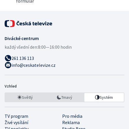
formulář
Divácké centrum
každý všední den:
8:00—16:00 hodin
261 136 113
info@ceskatelevize.cz
Vzhled
Světlý
Tmavý
Systém
TV program
Pro média
Živé vysílání
Reklama
TV poplatky
Studio Brno