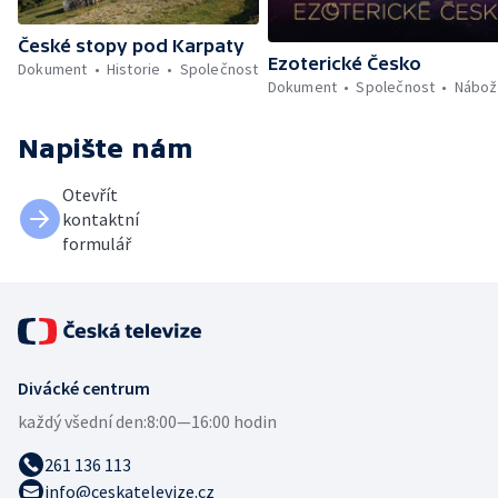
České stopy pod Karpaty
Ezoterické Česko
Dokument
Historie
Společnost
Dokument
Společnost
Nábož
Napište nám
Otevřít
kontaktní
formulář
Divácké centrum
každý všední den:
8:00—16:00 hodin
261 136 113
info@ceskatelevize.cz