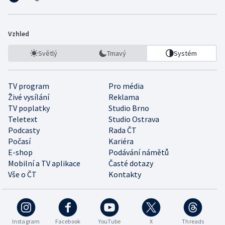
Vzhled
Světlý
Tmavý
Systém
TV program
Pro média
Živé vysílání
Reklama
TV poplatky
Studio Brno
Teletext
Studio Ostrava
Podcasty
Rada ČT
Počasí
Kariéra
E-shop
Podávání námětů
Mobilní a TV aplikace
Časté dotazy
Vše o ČT
Kontakty
Instagram
Facebook
YouTube
X
Threads