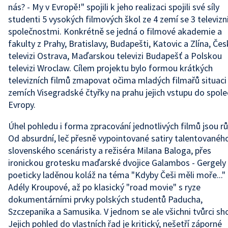
nás? - My v Evropě!" spojili k jeho realizaci spojili své síly
studenti 5 vysokých filmových škol ze 4 zemí se 3 televizn
společnostmi. Konkrétně se jedná o filmové akademie a
fakulty z Prahy, Bratislavy, Budapešti, Katovic a Zlína, Če
televizi Ostrava, Maďarskou televizi Budapešť a Polskou
televizi Wroclaw. Cílem projektu bylo formou krátkých
televizních filmů zmapovat očima mladých filmařů situaci
zemích Visegradské čtyřky na prahu jejich vstupu do spol
Evropy.
Úhel pohledu i forma zpracování jednotlivých filmů jsou r
Od absurdní, leč přesně vypointované satiry talentovanéh
slovenského scenáristy a režiséra Milana Baloga, přes
ironickou grotesku maďarské dvojice Galambos - Gergely
poeticky laděnou koláž na téma "Kdyby Češi měli moře..."
Adély Kroupové, až po klasický "road movie" s ryze
dokumentárními prvky polských studentů Paducha,
Szczepanika a Samusika. V jednom se ale všichni tvůrci sho
Jejich pohled do vlastních řad je kritický, nešetří záporné