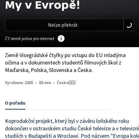
My v Evropě!
Nelze přehrát
ČT nemá práva pro internet
Země Visegrádské čtyřky po vstupu do EU mladýma
očima a v dokumentech studentů filmových škol z
Maďarska, Polska, Slovenska a Česka.
Vyrobeno
2005
•
88 min
•
Česko
O pořadu
Koprodukční projekt, který byl v závěru loňského roku
dokončen v ostravském studiu České televize a v televizn
studiích v Budapešti a Wroclawi. Pod názvem "Evropa ko