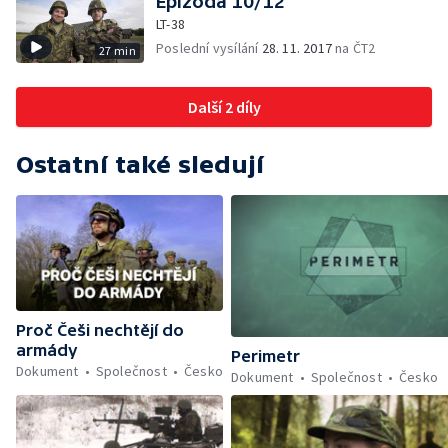
Epizoda 10/12
LT-38
Poslední vysílání
28. 11. 2017
na ČT2
27 min
Další 2 díly
Ostatní také sledují
Proč Češi nechtějí do
armády
Perimetr
Dokument
Společnost
Česko
Dokument
Společnost
Česko