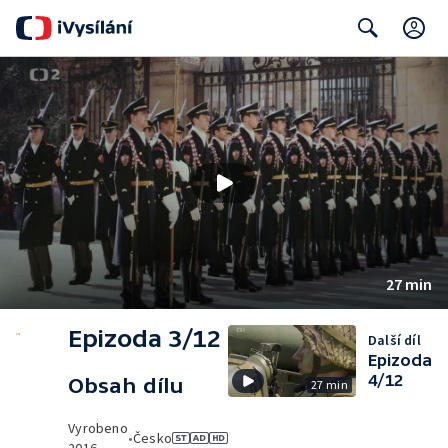
C
Search
27 min
Epizoda 3/12
Další díl
Epizoda
4/12
Obsah dílu
27 min
Vyrobeno
•
Česko