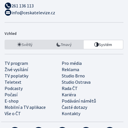
261 136 113
info@ceskatelevize.cz
Vzhled
Světlý
Tmavý
Systém
TV program
Pro média
Živé vysílání
Reklama
TV poplatky
Studio Brno
Teletext
Studio Ostrava
Podcasty
Rada ČT
Počasí
Kariéra
E-shop
Podávání námětů
Mobilní a TV aplikace
Časté dotazy
Vše o ČT
Kontakty