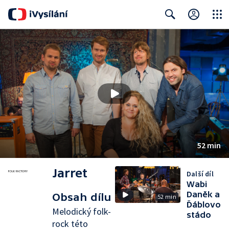
Close
Search
52 min
Jarret
Další díl
Wabi
Daněk a
Obsah dílu
52 min
Ďáblovo
Melodický folk-
stádo
rock této