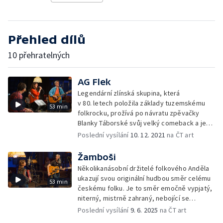
Přehled dílů
10 přehratelných
AG Flek
Legendární zlínská skupina, která
v 80. letech položila základy tuzemskému
53 min
folkrocku, prožívá po návratu zpěvačky
Blanky Táborské svůj velký comeback a je
ve skvělé muzikantské formě
Poslední vysílání
10. 12. 2021
na ČT art
Žamboši
Několikanásobní držitelé folkového Anděla
ukazují svou originální hudbou směr celému
53 min
českému folku. Je to směr emočně vypjatý,
niterný, mistrně zahraný, nebojící se
experimentů se smyčkami a samply
Poslední vysílání
9. 6. 2025
na ČT art