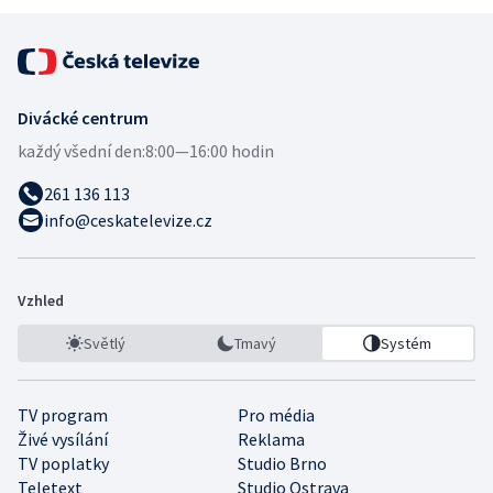
Divácké centrum
každý všední den:
8:00—16:00 hodin
261 136 113
info@ceskatelevize.cz
Vzhled
Světlý
Tmavý
Systém
TV program
Pro média
Živé vysílání
Reklama
TV poplatky
Studio Brno
Teletext
Studio Ostrava