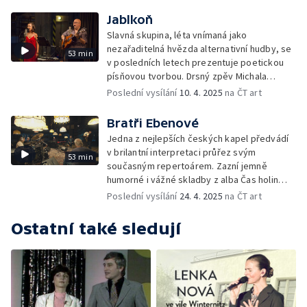
Jablkoň
Slavná skupina, léta vnímaná jako
nezařaditelná hvězda alternativní hudby, se
53 min
v posledních letech prezentuje poetickou
písňovou tvorbou. Drsný zpěv Michala
Němce vyvažuje křehká Marie Puttnerová
Poslední vysílání
10. 4. 2025
na ČT art
Bratři Ebenové
Jedna z nejlepších českých kapel předvádí
v brilantní interpretaci průřez svým
53 min
současným repertoárem. Zazní jemně
humorné i vážné skladby z alba Čas holin
i některé starší písně
Poslední vysílání
24. 4. 2025
na ČT art
Ostatní také sledují