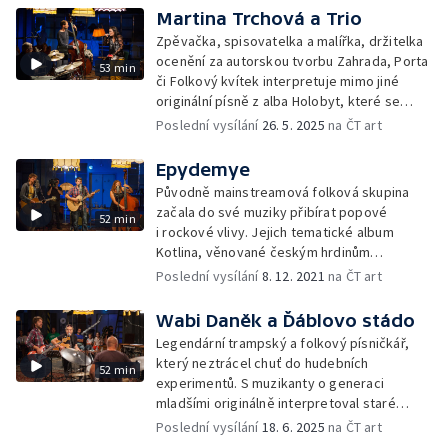
Martina Trchová a Trio
Zpěvačka, spisovatelka a malířka, držitelka
ocenění za autorskou tvorbu Zahrada, Porta
53 min
či Folkový kvítek interpretuje mimo jiné
originální písně z alba Holobyt, které se
stalo hudební událostí roku 2016
Poslední vysílání
26. 5. 2025
na ČT art
Epydemye
Původně mainstreamová folková skupina
začala do své muziky přibírat popové
52 min
i rockové vlivy. Jejich tematické album
Kotlina, věnované českým hrdinům
i antihrdinům 20. století, získalo cenu Anděl
Poslední vysílání
8. 12. 2021
na ČT art
Wabi Daněk a Ďáblovo stádo
Legendární trampský a folkový písničkář,
který neztrácel chuť do hudebních
52 min
experimentů. S muzikanty o generaci
mladšími originálně interpretoval staré
evergreeny
Poslední vysílání
18. 6. 2025
na ČT art