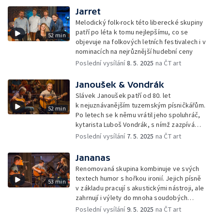
Jarret
Melodický folk-rock této liberecké skupiny
patří po léta k tomu nejlepšímu, co se
52 min
objevuje na folkových letních festivalech i v
nominacích na nejrůznější hudební ceny
Poslední vysílání
8. 5. 2025
na ČT art
Janoušek & Vondrák
Slávek Janoušek patří od 80. let
k nejuznávanějším tuzemským písničkářům.
52 min
Po letech se k němu vrátil jeho spoluhráč,
kytarista Luboš Vondrák, s nímž zazpívá
nejslavnější hity i tehdejší novinky
Poslední vysílání
7. 5. 2025
na ČT art
Jananas
Renomovaná skupina kombinuje ve svých
textech humor s hořkou ironií. Jejich písně
53 min
v základu pracují s akustickými nástroji, ale
zahrnují i výlety do mnoha soudobých
moderních žánrů
Poslední vysílání
9. 5. 2025
na ČT art