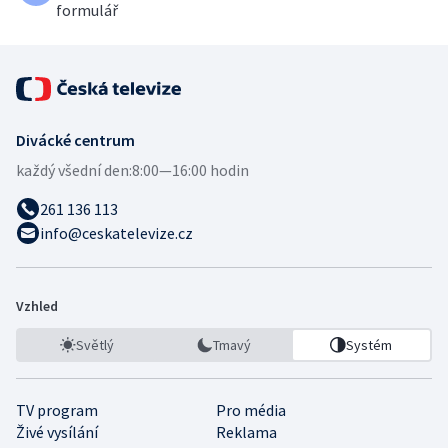
formulář
Divácké centrum
každý všední den:
8:00—16:00 hodin
261 136 113
info@ceskatelevize.cz
Vzhled
Světlý
Tmavý
Systém
TV program
Pro média
Živé vysílání
Reklama