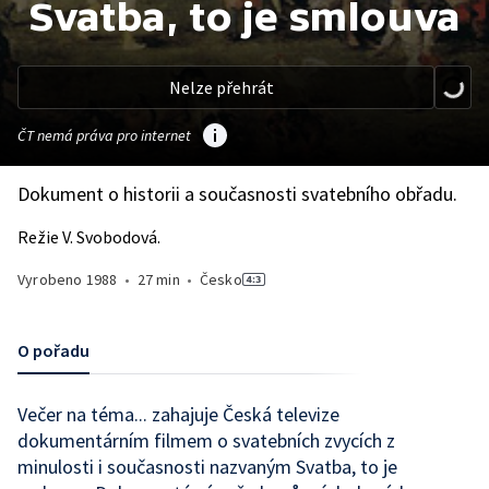
Svatba, to je smlouva
Nelze přehrát
ČT nemá práva pro internet
Dokument o historii a současnosti svatebního obřadu.
Režie V. Svobodová.
Vyrobeno
1988
•
27 min
•
Česko
O pořadu
Večer na téma... zahajuje Česká televize
dokumentárním filmem o svatebních zvycích z
minulosti i současnosti nazvaným Svatba, to je