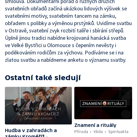
smlouva. Dokumentární pořad o různých druzích
svatebních obřadů začíná ukázkou lidových výšivek se
svatebními motivy, svatebním tancem na zámku,
obřadem s polibky a výměnou prstýnků. Uvidíme svatbu
v Ostravě, svatební zvyk rozbití talíře i sbírání střepů.
Úplně jinou tradici nabídne krojovaná hanácká svatba
ve Velké Bystřici u Olomouce s čepením nevěsty i
poděkováním rodičům za výchovu. Podíváme se i na
zlatou svatbu a nabídneme anketu o významu svatby.
Ostatní také sledují
Znamení a rituály
Hudba v zahradách a
Příroda
Věda
Spiritualita
zámku Kroměříž -