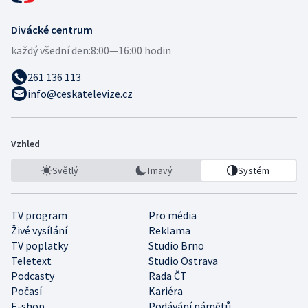
Divácké centrum
každý všední den:
8:00—16:00 hodin
261 136 113
info@ceskatelevize.cz
Vzhled
Světlý
Tmavý
Systém
TV program
Pro média
Živé vysílání
Reklama
TV poplatky
Studio Brno
Teletext
Studio Ostrava
Podcasty
Rada ČT
Počasí
Kariéra
E-shop
Podávání námětů