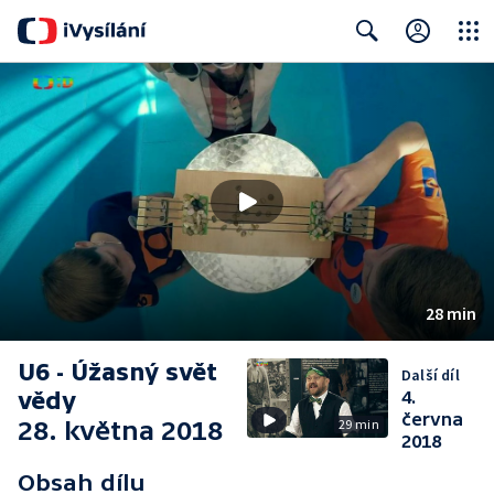
Close
Search
28 min
U6 - Úžasný svět
Další díl
vědy
4.
června
28. května 2018
29 min
2018
Obsah dílu