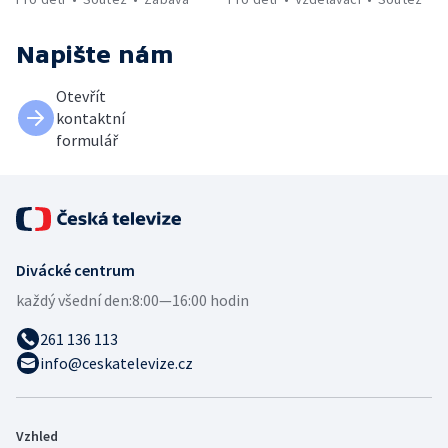
Napište nám
Otevřít
kontaktní
formulář
Divácké centrum
každý všední den:
8:00—16:00 hodin
261 136 113
info@ceskatelevize.cz
Vzhled