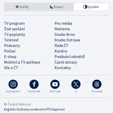
Světlý
Tmavý
Systém
TV program
Pro média
Živé vysílání
Reklama
TV poplatky
Studio Brno
Teletext
Studio Ostrava
Podcasty
Rada ČT
Počasí
Kariéra
E-shop
Podávání námětů
Mobilní a TV aplikace
Časté dotazy
Vše o ČT
Kontakty
Instagram
Facebook
YouTube
X
Threads
© Česká televize
•
•
English
Ochrana soukromí
Přístupnost