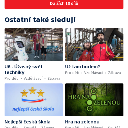
Dalších 10 dílů
Ostatní také sledují
U6 - Úžasný svět
Už tam budem?
techniky
Pro děti
Vzdělávací
Zábava
Pro děti
Vzdělávací
Zábava
Nejlepší česká škola
Hra na zelenou
Pro děti
Soutěž
Zábava
Pro děti
Vzdělávací
Soutěž