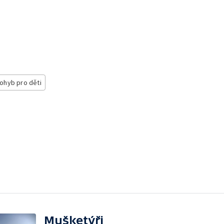
ohyb pro děti
Mušketýři