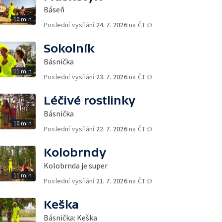
Báseň
10 min
Poslední vysílání
24. 7. 2026
na ČT :D
Sokolník
Básnička
11 min
Poslední vysílání
23. 7. 2026
na ČT :D
Léčivé rostlinky
Básnička
10 min
Poslední vysílání
22. 7. 2026
na ČT :D
Kolobrndy
Kolobrnda je super
11 min
Poslední vysílání
21. 7. 2026
na ČT :D
Keška
Básnička: Keška