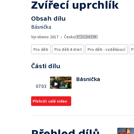
Zvířecí uprchlík
Obsah dílu
Básnička
Vyrobeno
2017
•
Česko
Pro děti
Pro děti 4-6 let
Pro děti - vzdělávací
P
Části dílu
Básnička
07:03
Přehrát celé video
Přehled dílů