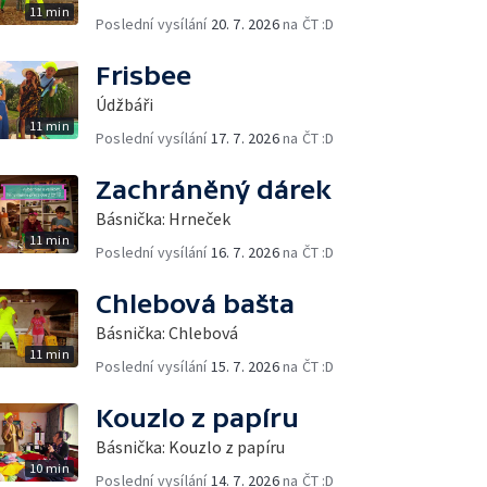
11 min
Poslední vysílání
20. 7. 2026
na ČT :D
Frisbee
Údžbáři
11 min
Poslední vysílání
17. 7. 2026
na ČT :D
Zachráněný dárek
Básnička: Hrneček
11 min
Poslední vysílání
16. 7. 2026
na ČT :D
Chlebová bašta
Básnička: Chlebová
11 min
Poslední vysílání
15. 7. 2026
na ČT :D
Kouzlo z papíru
Básnička: Kouzlo z papíru
10 min
Poslední vysílání
14. 7. 2026
na ČT :D