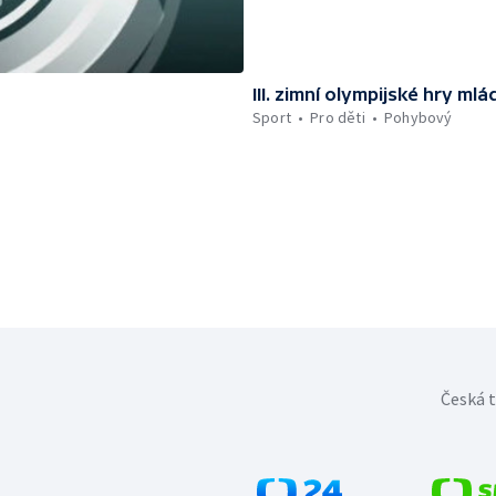
III. zimní olympijské hry m
Sport
Pro děti
Pohybový
Česká t