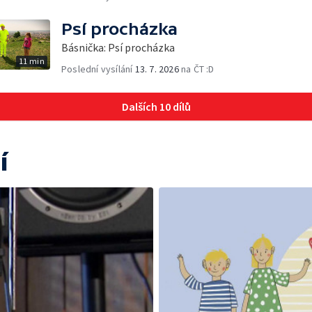
Psí procházka
Básnička: Psí procházka
11 min
Poslední vysílání
13. 7. 2026
na ČT :D
Dalších 10 dílů
í