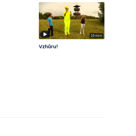
10 min
Vzhůru!