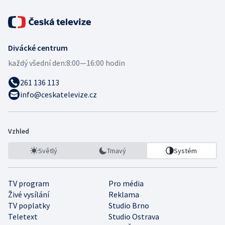
Divácké centrum
každý všední den:
8:00—16:00 hodin
261 136 113
info@ceskatelevize.cz
Vzhled
Světlý
Tmavý
Systém
TV program
Pro média
Živé vysílání
Reklama
TV poplatky
Studio Brno
Teletext
Studio Ostrava