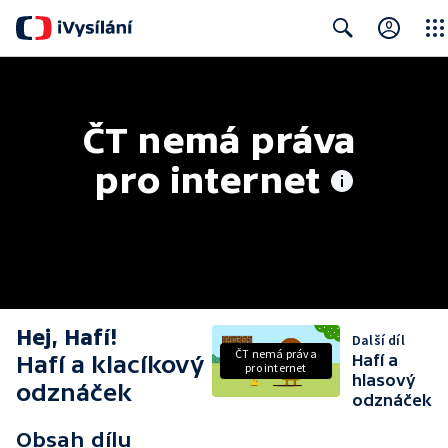
Close
Search
ČT nemá práva 
pro internet
Hej, Hafí!
Další díl
ČT nemá práva
Hafí a klacíkový
Hafí a
pro internet
hlasový
odznáček
odznáček
Obsah dílu