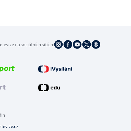
elevize na sociálních sítích:
din
levize.cz