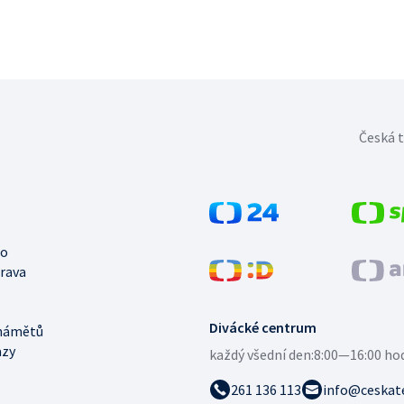
Česká t
no
trava
Divácké centrum
námětů
azy
každý všední den:
8:00—16:00 ho
261 136 113
info@ceskate