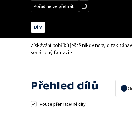
Pořad nelze přehrát
Díly
Získávání bobříků ještě nikdy nebylo tak záb
seriál plný fantazie
Přehled dílů
O
Pouze přehratelné díly