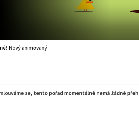
avné! Nový animovaný
mlouváme se, tento pořad momentálně nemá žádné přehra