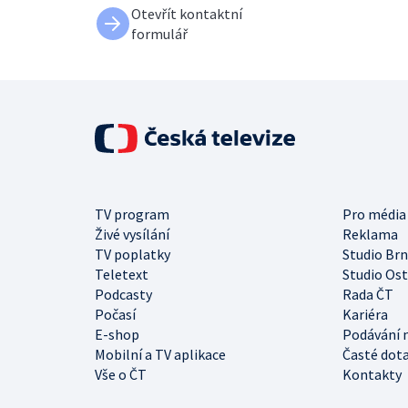
Otevřít kontaktní
formulář
TV program
Pro média
Živé vysílání
Reklama
TV poplatky
Studio Br
Teletext
Studio Os
Podcasty
Rada ČT
Počasí
Kariéra
E-shop
Podávání 
Mobilní a TV aplikace
Časté dot
Vše o ČT
Kontakty