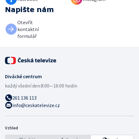
Napište nám
Otevřít
kontaktní
formulář
Divácké centrum
každý všední den:
8:00—16:00 hodin
261 136 113
info@ceskatelevize.cz
Vzhled