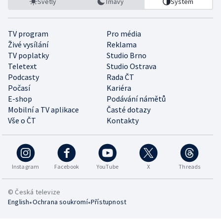
Světlý
Tmavý
Systém
TV program
Pro média
Živé vysílání
Reklama
TV poplatky
Studio Brno
Teletext
Studio Ostrava
Podcasty
Rada ČT
Počasí
Kariéra
E-shop
Podávání námětů
Mobilní a TV aplikace
Časté dotazy
Vše o ČT
Kontakty
Instagram
Facebook
YouTube
X
Threads
© Česká televize
•
•
English
Ochrana soukromí
Přístupnost