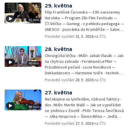
v Českém ráji - Tomáš Jeřábek, Magdalena
29. května
Borová, Eva Váchová
Filip František Červenka — 100. narozeniny
Hurvínka — Program Zlín Film Festivalu —
91 min
ČT:Déčko — Gaming - z pohledu pedagoga —
UNESCO - pozvánka do Kroměříže — Salon
filmových klapek
Poslední vysílání
31. 5. 2026
na ČT1
28. května
Chirurgická léčba - MUDr. Jakub Vlasák — Jak
na chytrou zahradu - Ferdinand Leffler —
90 min
Prázdninové pečení - Lucie Nováková —
Dekkadancers — Harmonie tváře - techniky
přírodního omlazení - Martina Kavecká —
Poslední vysílání
28. 5. 2026
na ČT1
Historické ohlédnutí - seriál Kamenný řád -
Petr Bednařík — Počasí s Michalem Žákem
27. května
Nečekejme na lymfedém, rizikové faktory -
doc. MUDr. Martin Wald — Jak se vypořádat
88 min
se změnou v životě - PhDr. Tereza Ševčíková
— Jitka Hosprová — Šimon Bilina — Jedlá
zahrada - Petra Matějková — Kulturní tipy
Poslední vysílání
27. 5. 2026
na ČT1