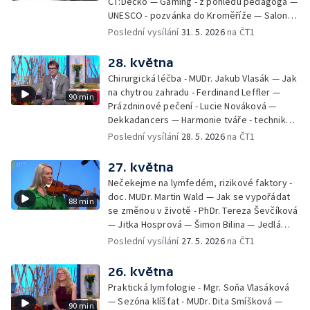
ČT:Déčko — Gaming - z pohledu pedagoga —
UNESCO - pozvánka do Kroměříže — Salon
filmových klapek
Poslední vysílání
31. 5. 2026
na ČT1
28. května
Chirurgická léčba - MUDr. Jakub Vlasák — Jak
na chytrou zahradu - Ferdinand Leffler —
90 min
Prázdninové pečení - Lucie Nováková —
Dekkadancers — Harmonie tváře - techniky
přírodního omlazení - Martina Kavecká —
Poslední vysílání
28. 5. 2026
na ČT1
Historické ohlédnutí - seriál Kamenný řád -
Petr Bednařík — Počasí s Michalem Žákem
27. května
Nečekejme na lymfedém, rizikové faktory -
doc. MUDr. Martin Wald — Jak se vypořádat
88 min
se změnou v životě - PhDr. Tereza Ševčíková
— Jitka Hosprová — Šimon Bilina — Jedlá
zahrada - Petra Matějková — Kulturní tipy
Poslední vysílání
27. 5. 2026
na ČT1
26. května
Praktická lymfologie - Mgr. Soňa Vlasáková
— Sezóna klíšťat - MUDr. Dita Smíšková —
90 min