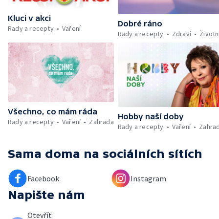
Kluci v akci
Dobré ráno
Rady a recepty
Vaření
Rady a recepty
Zdraví
Životn
Všechno, co mám ráda
Hobby naší doby
Rady a recepty
Vaření
Zahrada
Rady a recepty
Vaření
Zahra
Sama doma
na sociálních sítích
Facebook
Instagram
Napište nám
Otevřít