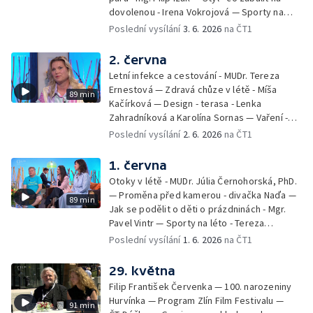
dovolenou - Irena Vokrojová — Sporty na
léto - paddleboard — Alžběta Jungrová —
Poslední vysílání
3. 6. 2026
na ČT1
Kulturní pozvánky — Počasí na léto — Hanka
Heřmánková, Zdeněk Žák, Josef Vrána
2. června
Letní infekce a cestování - MUDr. Tereza
Ernestová — Zdravá chůze v létě - Míša
89 min
Kačírková — Design - terasa - Lenka
Zahradníková a Karolína Sornas — Vaření -
jahody - Simona Machurová — Letní sporty -
Poslední vysílání
2. 6. 2026
na ČT1
volejbal - Kateřina Valková — Jana Švandová
— Batohy do školy i na prázdniny - Mirka
1. června
Belhová — Pramen - Ivan Ostrochovský
Otoky v létě - MUDr. Júlia Černohorská, PhD.
— Proměna před kamerou - divačka Naďa —
89 min
Jak se podělit o děti o prázdninách - Mgr.
Pavel Vintr — Sporty na léto - Tereza
Michalová — Černé ovce — Změny v
Poslední vysílání
1. 6. 2026
na ČT1
odbavení na letišti - Jiří Hannich — Dovolená
v Českém ráji - Tomáš Jeřábek, Magdalena
29. května
Borová, Eva Váchová
Filip František Červenka — 100. narozeniny
Hurvínka — Program Zlín Film Festivalu —
91 min