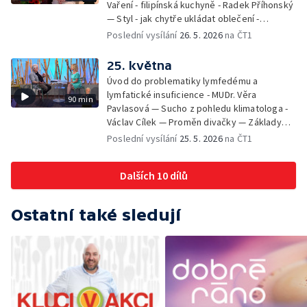
Vaření - filipínská kuchyně - Radek Příhonský
— Styl - jak chytře ukládat oblečení -
Veronika Slaninová — Běháme s dětmi - jak
Poslední vysílání
26. 5. 2026
na ČT1
neztratit motivaci - Přemysl Vida a Babeta
Schneiderová — Colours of Ostrava - Filip
25. května
Košťálek a Jan Vojtko — Tajemství křišťálové
Úvod do problematiky lymfedému a
planety - Jan Maxián, Petr Horák a Adélka
lymfatické insuficience - MUDr. Věra
90 min
Hesová — Český svaz ochránců přírody - Eva
Pavlasová — Sucho z pohledu klimatologa -
Šrailová
Václav Cílek — Proměn divačky — Základy
bezpečnosti dětí na inline bruslích - Petr
Poslední vysílání
25. 5. 2026
na ČT1
Štefan — Zuzana Zlatohlávková —
Zooterapie - praktické využití - Linda
Dalších 10 dílů
Tinková — Pražské jaro - Klára Boudalová,
Marko Ivanović
Ostatní také sledují