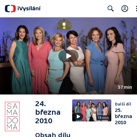
Cl
Search
57 min
24.
Další díl
25.
března
března
78 min
2010
2010
Obsah dílu