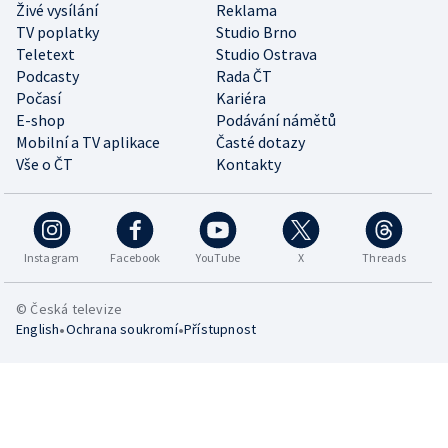
Živé vysílání
Reklama
TV poplatky
Studio Brno
Teletext
Studio Ostrava
Podcasty
Rada ČT
Počasí
Kariéra
E-shop
Podávání námětů
Mobilní a TV aplikace
Časté dotazy
Vše o ČT
Kontakty
Instagram
Facebook
YouTube
X
Threads
© Česká televize
•
•
English
Ochrana soukromí
Přístupnost