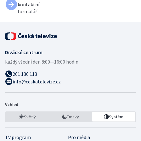
kontaktní
formulář
Divácké centrum
každý všední den:
8:00—16:00 hodin
261 136 113
info@ceskatelevize.cz
Vzhled
Světlý
Tmavý
Systém
TV program
Pro média