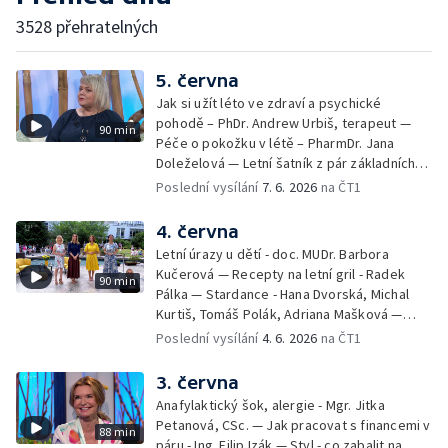
3528 přehratelných
5. června
Jak si užít léto ve zdraví a psychické
pohodě – PhDr. Andrew Urbiš, terapeut —
90 min
Péče o pokožku v létě – PharmDr. Jana
Doleželová — Letní šatník z pár základních
kousků – Luděk Šmehlík, stylista —
Poslední vysílání
7. 6. 2026
na ČT1
Pozvánka na Letní shakespearovské
slavnosti – Jiří Krhut, hudebník — Vaření:
4. června
letní párty s přáteli – Pavla Pavelková —
Letní úrazy u dětí - doc. MUDr. Barbora
Festival v ulicích – Petra Hradilová — Muzejní
Kučerová — Recepty na letní gril - Radek
90 min
noc
Pálka — Stardance - Hana Dvorská, Michal
Kurtiš, Tomáš Polák, Adriana Mašková —
Debbie — Dětský čin roku — Zooterapie -
Poslední vysílání
4. 6. 2026
na ČT1
Ondřej Bláha — Vázání květin - Barbora
Jírová — Patrik Eliáš — Sladké recepty na
3. června
léto - Míša Sedláčková
Anafylaktický šok, alergie - Mgr. Jitka
Petanová, CSc. — Jak pracovat s financemi v
88 min
páru - Ing. Filip Izák — Styl - co zabalit na