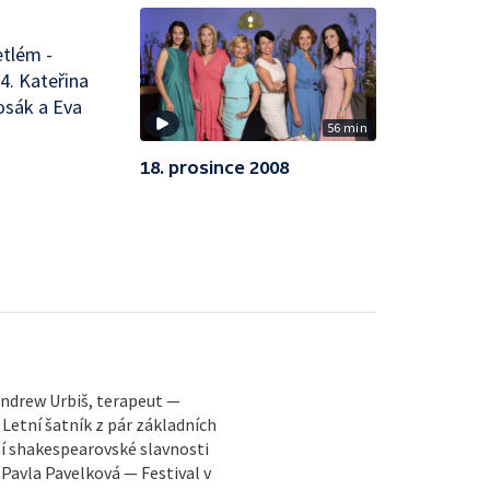
etlém -
4. Kateřina
osák a Eva
56 min
18. prosince 2008
 Andrew Urbiš, terapeut —
Letní šatník z pár základních
ní shakespearovské slavnosti
– Pavla Pavelková — Festival v