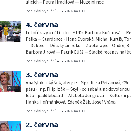
ulicích – Petra Hradilová — Muzejní noc
Poslední vysílání
7. 6. 2026
na ČT1
4. června
Letní úrazy u dětí - doc. MUDr. Barbora Kučerová — Re
90 min
Pálka — Stardance - Hana Dvorská, Michal Kurtiš, T
— Debbie — Dětský čin roku — Zooterapie - Ondřej Bl
Barbora Jírová — Patrik Eliáš — Sladké recepty na lé
Poslední vysílání
4. 6. 2026
na ČT1
3. června
Anafylaktický šok, alergie - Mgr. Jitka Petanová, CSc
88 min
páru - Ing. Filip Izák — Styl - co zabalit na dovoleno
léto - paddleboard — Alžběta Jungrová — Kulturní p
Hanka Heřmánková, Zdeněk Žák, Josef Vrána
Poslední vysílání
3. 6. 2026
na ČT1
2. června