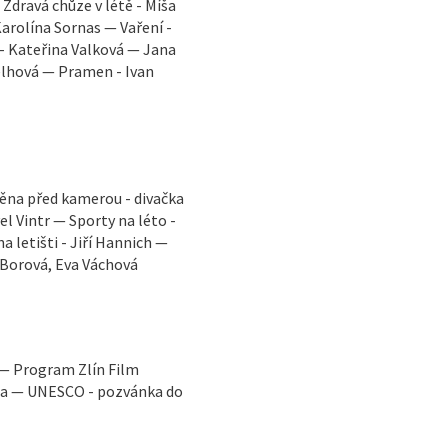
Zdravá chůze v létě - Míša
arolína Sornas — Vaření -
 - Kateřina Valková — Jana
elhová — Pramen - Ivan
měna před kamerou - divačka
el Vintr — Sporty na léto -
 letišti - Jiří Hannich —
 Borová, Eva Váchová
 — Program Zlín Film
ga — UNESCO - pozvánka do