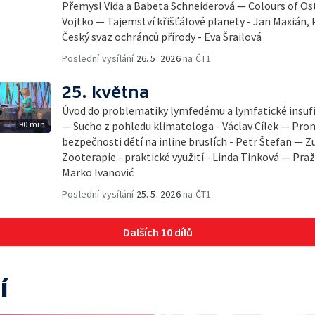
Přemysl Vida a Babeta Schneiderová — Colours of Ostr
Vojtko — Tajemství křišťálové planety - Jan Maxián,
Český svaz ochránců přírody - Eva Šrailová
Poslední vysílání
26. 5. 2026
na ČT1
25. května
Úvod do problematiky lymfedému a lymfatické insufi
90 min
— Sucho z pohledu klimatologa - Václav Cílek — Pro
bezpečnosti dětí na inline bruslích - Petr Štefan —
Zooterapie - praktické využití - Linda Tinková — Praž
Marko Ivanović
Poslední vysílání
25. 5. 2026
na ČT1
Dalších 10 dílů
í