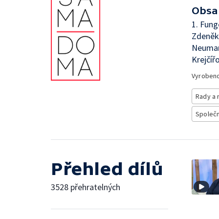
Obsa
1. Fung
Zdeněk 
Neumann
Krejčíř
Vyroben
Rady a 
Společno
Přehled dílů
3528 přehratelných