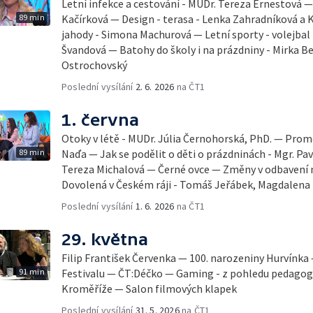
Letní infekce a cestování - MUDr. Tereza Ernestová — 
89 min
Kačírková — Design - terasa - Lenka Zahradníková a K
jahody - Simona Machurová — Letní sporty - volejbal
Švandová — Batohy do školy i na prázdniny - Mirka B
Ostrochovský
Poslední vysílání
2. 6. 2026
na ČT1
1. června
Otoky v létě - MUDr. Júlia Černohorská, PhD. — Pro
89 min
Naďa — Jak se podělit o děti o prázdninách - Mgr. Pav
Tereza Michalová — Černé ovce — Změny v odbavení na
Dovolená v Českém ráji - Tomáš Jeřábek, Magdalena
Poslední vysílání
1. 6. 2026
na ČT1
29. května
Filip František Červenka — 100. narozeniny Hurvínka
91 min
Festivalu — ČT:Déčko — Gaming - z pohledu pedago
Kroměříže — Salon filmových klapek
Poslední vysílání
31. 5. 2026
na ČT1