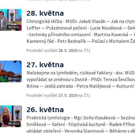
28. května
Chirurgická léčba - MUDr. Jakub Vlasák — Jak na chyt
90 min
Leffler — Prázdninové pečení - Lucie Nováková — D
- techniky přírodního omlazení - Martina Kavecká — H
Kamenný řád - Petr Bednařík — Počasí s Michalem 
Poslední vysílání
28. 5. 2026
na ČT1
27. května
Nečekejme na lymfedém, rizikové faktory - doc. MUDr
88 min
vypořádat se změnou v životě - PhDr. Tereza Ševčík
Bilina — Jedlá zahrada - Petra Matějková — Kulturní 
Poslední vysílání
27. 5. 2026
na ČT1
26. května
Praktická lymfologie - Mgr. Soňa Vlasáková — Sezóna 
90 min
Smíšková — Vaření - filipínská kuchyně - Radek Příhon
ukládat oblečení - Veronika Slaninová — Běháme s dět