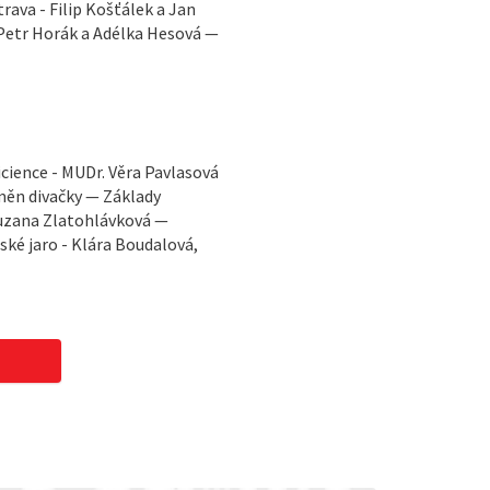
ava - Filip Košťálek a Jan
 Petr Horák a Adélka Hesová —
cience - MUDr. Věra Pavlasová
měn divačky — Základy
 Zuzana Zlatohlávková —
ské jaro - Klára Boudalová,