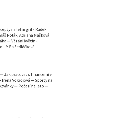
cepty na letní gril - Radek
omáš Polák, Adriana Mašková
áha — Vázání květin -
to - Míša Sedláčková
. — Jak pracovat s financemi v
u - Irena Vokrojová — Sporty na
ozvánky — Počasí na léto —