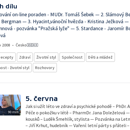
h dílu
ování on-line poraden - MUDr. Tomáš Šebek — 2. Slámový B
Bergman — 3. Hyacint,vánoční hvězda - Kristina Ježková — 
ová - pozvánka "Pražská lyže" — 5. Stardance - Jaromír B
ová
o
2008
•
Česko
recepty
Zdraví
Životní styl
Společnost
Děti a mládež
st - životní styl
Rozhovory
5. června
Jak si užít léto ve zdraví a psychické pohodě – PhDr.
90 min
Péče o pokožku v létě – PharmDr. Jana Doleželová — 
kousků – Luděk Šmehlík, stylista — Pozvánka na Let
– Jiří Krhut, hudebník — Vaření: letní párty s přáteli 