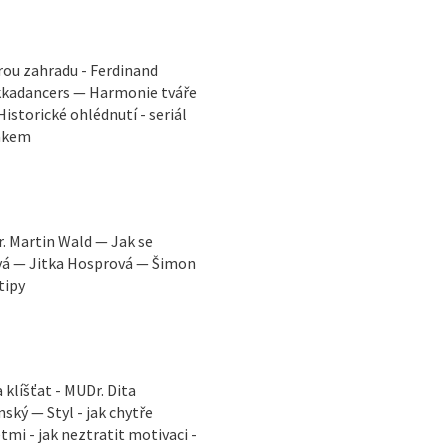
rou zahradu - Ferdinand
ekkadancers — Harmonie tváře
istorické ohlédnutí - seriál
Žákem
. Martin Wald — Jak se
ová — Jitka Hosprová — Šimon
tipy
klíšťat - MUDr. Dita
ský — Styl - jak chytře
mi - jak neztratit motivaci -