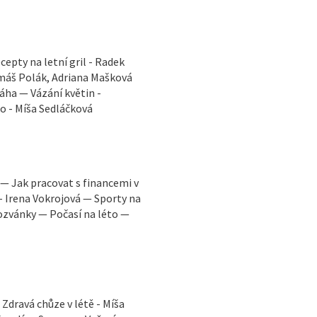
cepty na letní gril - Radek
omáš Polák, Adriana Mašková
áha — Vázání květin -
to - Míša Sedláčková
. — Jak pracovat s financemi v
u - Irena Vokrojová — Sporty na
ozvánky — Počasí na léto —
Zdravá chůze v létě - Míša