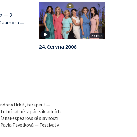
a — 2.
o Okamura —
56 min
24. června 2008
 Andrew Urbiš, terapeut —
Letní šatník z pár základních
ní shakespearovské slavnosti
– Pavla Pavelková — Festival v