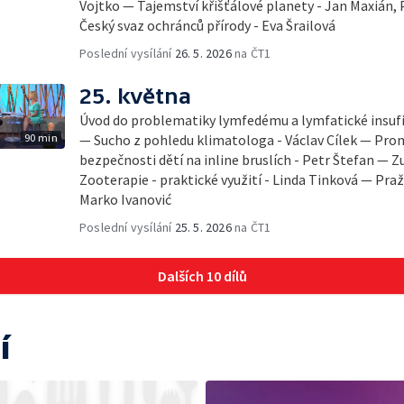
Vojtko — Tajemství křišťálové planety - Jan Maxián,
Český svaz ochránců přírody - Eva Šrailová
Poslední vysílání
26. 5. 2026
na ČT1
25. května
Úvod do problematiky lymfedému a lymfatické insufi
90 min
— Sucho z pohledu klimatologa - Václav Cílek — Pro
bezpečnosti dětí na inline bruslích - Petr Štefan —
Zooterapie - praktické využití - Linda Tinková — Praž
Marko Ivanović
Poslední vysílání
25. 5. 2026
na ČT1
Dalších 10 dílů
í