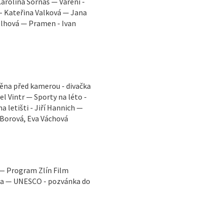
arolína Sornas — Vaření -
 - Kateřina Valková — Jana
elhová — Pramen - Ivan
měna před kamerou - divačka
el Vintr — Sporty na léto -
 letišti - Jiří Hannich —
 Borová, Eva Váchová
 — Program Zlín Film
ga — UNESCO - pozvánka do