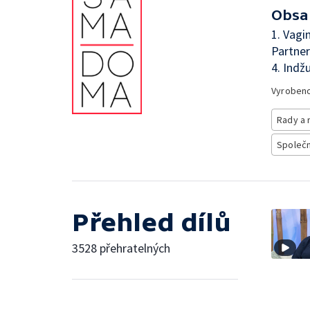
Obsa
1. Vagi
Partne
4. Indž
Vyroben
Rady a 
Společno
Přehled dílů
3528 přehratelných