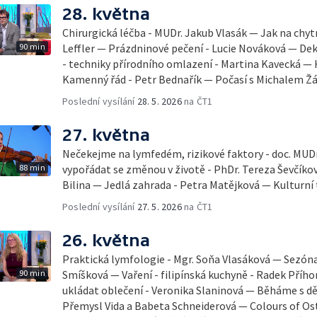
28. května
Chirurgická léčba - MUDr. Jakub Vlasák — Jak na chyt
90 min
Leffler — Prázdninové pečení - Lucie Nováková — D
- techniky přírodního omlazení - Martina Kavecká — H
Kamenný řád - Petr Bednařík — Počasí s Michalem 
Poslední vysílání
28. 5. 2026
na ČT1
27. května
Nečekejme na lymfedém, rizikové faktory - doc. MUDr
88 min
vypořádat se změnou v životě - PhDr. Tereza Ševčík
Bilina — Jedlá zahrada - Petra Matějková — Kulturní 
Poslední vysílání
27. 5. 2026
na ČT1
26. května
Praktická lymfologie - Mgr. Soňa Vlasáková — Sezóna 
90 min
Smíšková — Vaření - filipínská kuchyně - Radek Příhon
ukládat oblečení - Veronika Slaninová — Běháme s dět
Přemysl Vida a Babeta Schneiderová — Colours of Ostr