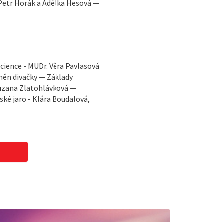
 Petr Horák a Adélka Hesová —
cience - MUDr. Věra Pavlasová
měn divačky — Základy
 Zuzana Zlatohlávková —
ské jaro - Klára Boudalová,