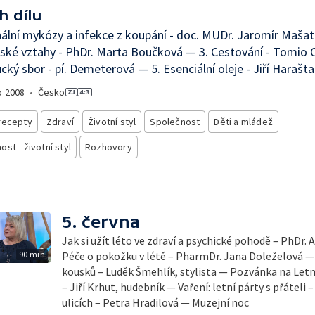
h dílu
nální mykózy a infekce z koupání - doc. MUDr. Jaromír Mašat
rské vztahy - PhDr. Marta Boučková — 3. Cestování - Tomi
ucký sbor - pí. Demeterová — 5. Esenciální oleje - Jiří Harašta
o
2008
•
Česko
recepty
Zdraví
Životní styl
Společnost
Děti a mládež
st - životní styl
Rozhovory
5. června
Jak si užít léto ve zdraví a psychické pohodě – PhDr.
90 min
Péče o pokožku v létě – PharmDr. Jana Doleželová — 
kousků – Luděk Šmehlík, stylista — Pozvánka na Let
– Jiří Krhut, hudebník — Vaření: letní párty s přáteli 
ulicích – Petra Hradilová — Muzejní noc