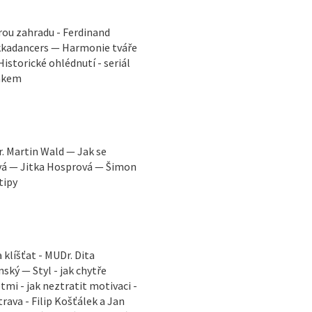
rou zahradu - Ferdinand
ekkadancers — Harmonie tváře
istorické ohlédnutí - seriál
Žákem
. Martin Wald — Jak se
ová — Jitka Hosprová — Šimon
tipy
klíšťat - MUDr. Dita
ský — Styl - jak chytře
mi - jak neztratit motivaci -
ava - Filip Košťálek a Jan