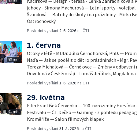
89 min
Kačírková — Design - terasa - Lenka Zahradníková a K
jahody - Simona Machurová — Letní sporty - volejbal
Švandová — Batohy do školy i na prázdniny - Mirka B
Ostrochovský
Poslední vysílání
2. 6. 2026
na ČT1
1. června
Otoky v létě - MUDr. Júlia Černohorská, PhD. — Pro
89 min
Naďa — Jak se podělit o děti o prázdninách - Mgr. Pav
Tereza Michalová — Černé ovce — Změny v odbavení na
Dovolená v Českém ráji - Tomáš Jeřábek, Magdalena
Poslední vysílání
1. 6. 2026
na ČT1
29. května
Filip František Červenka — 100. narozeniny Hurvínka
91 min
Festivalu — ČT:Déčko — Gaming - z pohledu pedago
Kroměříže — Salon filmových klapek
Poslední vysílání
31. 5. 2026
na ČT1