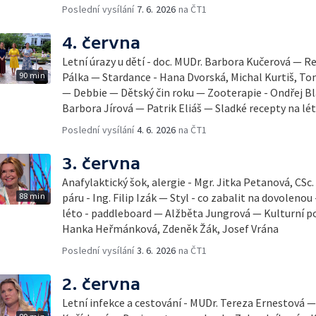
Poslední vysílání
7. 6. 2026
na ČT1
4. června
Letní úrazy u dětí - doc. MUDr. Barbora Kučerová — Re
90 min
Pálka — Stardance - Hana Dvorská, Michal Kurtiš, T
— Debbie — Dětský čin roku — Zooterapie - Ondřej Bl
Barbora Jírová — Patrik Eliáš — Sladké recepty na lé
Poslední vysílání
4. 6. 2026
na ČT1
3. června
Anafylaktický šok, alergie - Mgr. Jitka Petanová, CSc
88 min
páru - Ing. Filip Izák — Styl - co zabalit na dovoleno
léto - paddleboard — Alžběta Jungrová — Kulturní p
Hanka Heřmánková, Zdeněk Žák, Josef Vrána
Poslední vysílání
3. 6. 2026
na ČT1
2. června
Letní infekce a cestování - MUDr. Tereza Ernestová — 