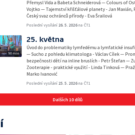
Přemysl Vida a Babeta Schneiderová — Colours of Ostr
Vojtko — Tajemství křišťálové planety - Jan Maxián,
Český svaz ochránců přírody - Eva Šrailová
Poslední vysílání
26. 5. 2026
na ČT1
25. května
Úvod do problematiky lymfedému a lymfatické insufi
90 min
— Sucho z pohledu klimatologa - Václav Cílek — Pro
bezpečnosti dětí na inline bruslích - Petr Štefan —
Zooterapie - praktické využití - Linda Tinková — Praž
Marko Ivanović
Poslední vysílání
25. 5. 2026
na ČT1
Dalších 10 dílů
í