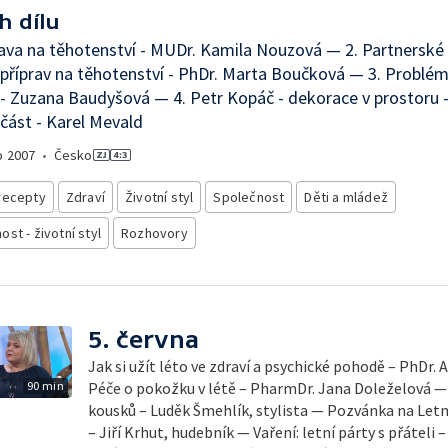
h dílu
rava na těhotenství - MUDr. Kamila Nouzová — 2. Partnerské 
příprav na těhotenství - PhDr. Marta Boučková — 3. Problémy
- Zuzana Baudyšová — 4. Petr Kopáč - dekorace v prostoru 
2.část - Karel Mevald
o
2007
•
Česko
recepty
Zdraví
Životní styl
Společnost
Děti a mládež
st - životní styl
Rozhovory
5. června
Jak si užít léto ve zdraví a psychické pohodě – PhDr.
90 min
Péče o pokožku v létě – PharmDr. Jana Doleželová — 
kousků – Luděk Šmehlík, stylista — Pozvánka na Let
– Jiří Krhut, hudebník — Vaření: letní párty s přáteli 