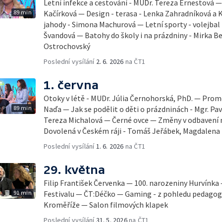
Letní infekce a cestování - MUDr. Tereza Ernestová — 
89 min
Kačírková — Design - terasa - Lenka Zahradníková a K
jahody - Simona Machurová — Letní sporty - volejbal
Švandová — Batohy do školy i na prázdniny - Mirka B
Ostrochovský
Poslední vysílání
2. 6. 2026
na ČT1
1. června
Otoky v létě - MUDr. Júlia Černohorská, PhD. — Pro
89 min
Naďa — Jak se podělit o děti o prázdninách - Mgr. Pav
Tereza Michalová — Černé ovce — Změny v odbavení na
Dovolená v Českém ráji - Tomáš Jeřábek, Magdalena
Poslední vysílání
1. 6. 2026
na ČT1
29. května
Filip František Červenka — 100. narozeniny Hurvínka
91 min
Festivalu — ČT:Déčko — Gaming - z pohledu pedago
Kroměříže — Salon filmových klapek
Poslední vysílání
31. 5. 2026
na ČT1