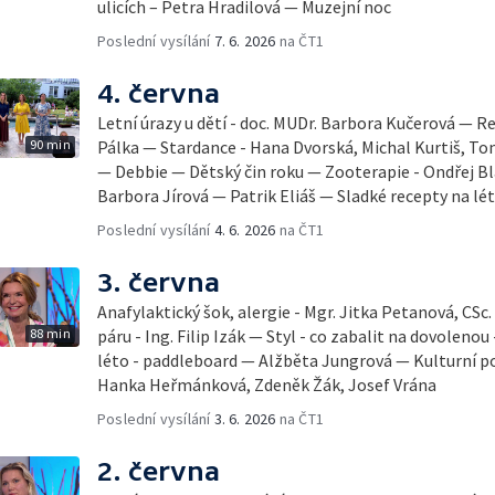
ulicích – Petra Hradilová — Muzejní noc
Poslední vysílání
7. 6. 2026
na ČT1
4. června
Letní úrazy u dětí - doc. MUDr. Barbora Kučerová — Re
90 min
Pálka — Stardance - Hana Dvorská, Michal Kurtiš, T
— Debbie — Dětský čin roku — Zooterapie - Ondřej Bl
Barbora Jírová — Patrik Eliáš — Sladké recepty na lé
Poslední vysílání
4. 6. 2026
na ČT1
3. června
Anafylaktický šok, alergie - Mgr. Jitka Petanová, CSc
88 min
páru - Ing. Filip Izák — Styl - co zabalit na dovoleno
léto - paddleboard — Alžběta Jungrová — Kulturní p
Hanka Heřmánková, Zdeněk Žák, Josef Vrána
Poslední vysílání
3. 6. 2026
na ČT1
2. června