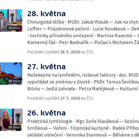
28. května
Chirurgická léčba - MUDr. Jakub Vlasák — Jak na chyt
90 min
Leffler — Prázdninové pečení - Lucie Nováková — D
- techniky přírodního omlazení - Martina Kavecká — H
Kamenný řád - Petr Bednařík — Počasí s Michalem 
Poslední vysílání
28. 5. 2026
na ČT1
27. května
Nečekejme na lymfedém, rizikové faktory - doc. MUDr
88 min
vypořádat se změnou v životě - PhDr. Tereza Ševčík
Bilina — Jedlá zahrada - Petra Matějková — Kulturní 
Poslední vysílání
27. 5. 2026
na ČT1
26. května
Praktická lymfologie - Mgr. Soňa Vlasáková — Sezóna 
90 min
Smíšková — Vaření - filipínská kuchyně - Radek Příhon
ukládat oblečení - Veronika Slaninová — Běháme s dět