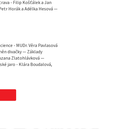
ava - Filip Košťálek a Jan
 Petr Horák a Adélka Hesová —
cience - MUDr. Věra Pavlasová
měn divačky — Základy
 Zuzana Zlatohlávková —
ské jaro - Klára Boudalová,