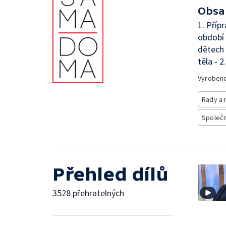
Obsa
1. Příp
období 
dětech 
těla - 
Vyroben
Rady a 
Společno
Přehled dílů
3528 přehratelných