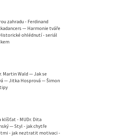
rou zahradu - Ferdinand
ekkadancers — Harmonie tváře
istorické ohlédnutí - seriál
Žákem
. Martin Wald — Jak se
ová — Jitka Hosprová — Šimon
tipy
klíšťat - MUDr. Dita
ský — Styl - jak chytře
mi - jak neztratit motivaci -