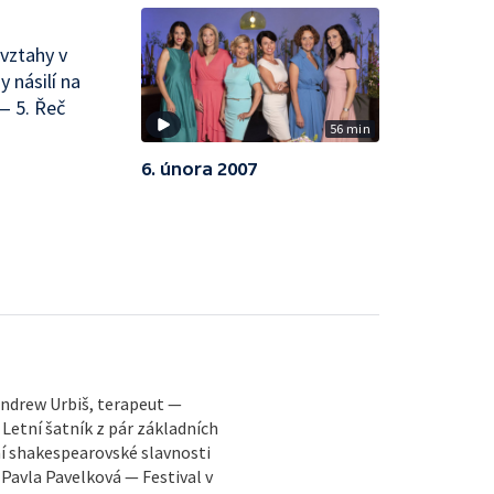
vztahy v
 násilí na
— 5. Řeč
56 min
6. února 2007
 Andrew Urbiš, terapeut —
Letní šatník z pár základních
ní shakespearovské slavnosti
– Pavla Pavelková — Festival v