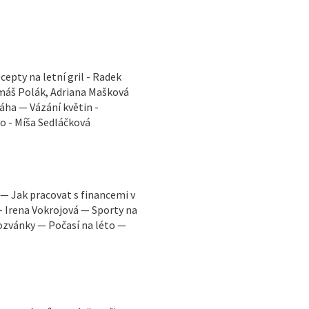
cepty na letní gril - Radek
omáš Polák, Adriana Mašková
áha — Vázání květin -
to - Míša Sedláčková
. — Jak pracovat s financemi v
u - Irena Vokrojová — Sporty na
ozvánky — Počasí na léto —