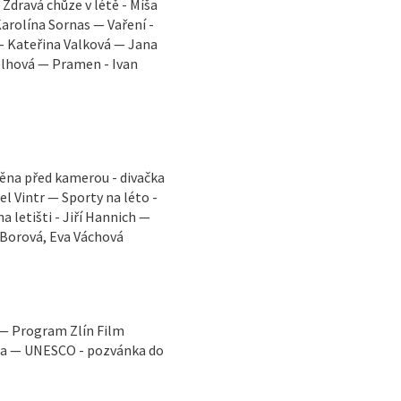
Zdravá chůze v létě - Míša
arolína Sornas — Vaření -
 - Kateřina Valková — Jana
elhová — Pramen - Ivan
měna před kamerou - divačka
el Vintr — Sporty na léto -
 letišti - Jiří Hannich —
 Borová, Eva Váchová
 — Program Zlín Film
ga — UNESCO - pozvánka do