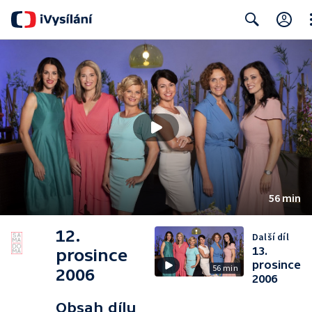
Cl
Search
56 min
12.
Další díl
13.
prosince
prosince
56 min
2006
2006
Obsah dílu