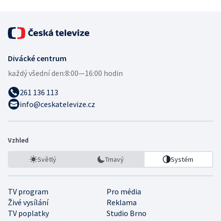
Divácké centrum
každý všední den:
8:00—16:00 hodin
261 136 113
info@ceskatelevize.cz
Vzhled
Světlý
Tmavý
Systém
TV program
Pro média
Živé vysílání
Reklama
TV poplatky
Studio Brno