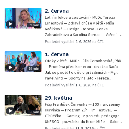
Kulturní pozvánky — Počasí na léto — Hanka
Heřmánková, Zdeněk Žák, Josef Vrána
2. června
Letní infekce a cestování - MUDr. Tereza
Ernestová — Zdravá chůze v létě - Míša
89 min
Kačírková — Design - terasa - Lenka
Zahradníková a Karolína Sornas — Vaření -
jahody - Simona Machurová — Letní sporty -
Poslední vysílání
2. 6. 2026
na ČT1
volejbal - Kateřina Valková — Jana Švandová
— Batohy do školy i na prázdniny - Mirka
1. června
Belhová — Pramen - Ivan Ostrochovský
Otoky v létě - MUDr. Júlia Černohorská, PhD.
— Proměna před kamerou - divačka Naďa —
89 min
Jak se podělit o děti o prázdninách - Mgr.
Pavel Vintr — Sporty na léto - Tereza
Michalová — Černé ovce — Změny v
Poslední vysílání
1. 6. 2026
na ČT1
odbavení na letišti - Jiří Hannich — Dovolená
v Českém ráji - Tomáš Jeřábek, Magdalena
29. května
Borová, Eva Váchová
Filip František Červenka — 100. narozeniny
Hurvínka — Program Zlín Film Festivalu —
91 min
ČT:Déčko — Gaming - z pohledu pedagoga —
UNESCO - pozvánka do Kroměříže — Salon
filmových klapek
Poslední vysílání
31. 5. 2026
na ČT1