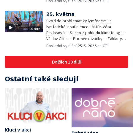
Poslední vysílání
26. 5. 2026
na ČT1
neztratit motivaci - Přemysl Vida a Babeta
Schneiderová — Colours of Ostrava - Filip
25. května
Košťálek a Jan Vojtko — Tajemství křišťálové
Úvod do problematiky lymfedému a
planety - Jan Maxián, Petr Horák a Adélka
lymfatické insuficience - MUDr. Věra
90 min
Hesová — Český svaz ochránců přírody - Eva
Pavlasová — Sucho z pohledu klimatologa -
Šrailová
Václav Cílek — Proměn divačky — Základy
bezpečnosti dětí na inline bruslích - Petr
Poslední vysílání
25. 5. 2026
na ČT1
Štefan — Zuzana Zlatohlávková —
Zooterapie - praktické využití - Linda
Dalších 10 dílů
Tinková — Pražské jaro - Klára Boudalová,
Marko Ivanović
Ostatní také sledují
Kluci v akci
Dobré ráno