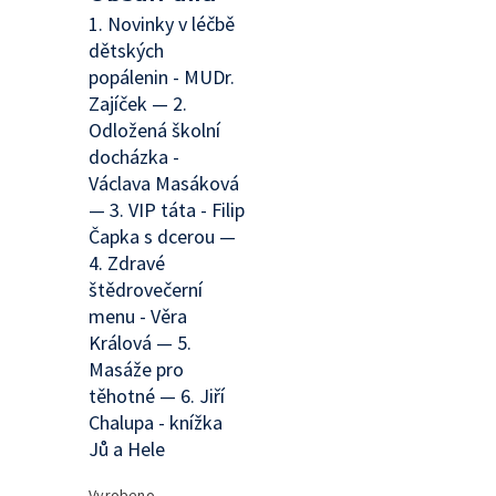
1. Novinky v léčbě
dětských
popálenin - MUDr.
Zajíček — 2.
Odložená školní
docházka -
Václava Masáková
— 3. VIP táta - Filip
Čapka s dcerou —
4. Zdravé
štědrovečerní
menu - Věra
Králová — 5.
Masáže pro
těhotné — 6. Jiří
Chalupa - knížka
Jů a Hele
Vyrobeno