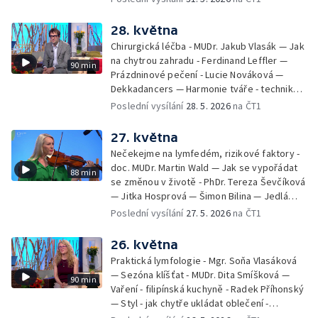
28. května
Chirurgická léčba - MUDr. Jakub Vlasák — Jak
na chytrou zahradu - Ferdinand Leffler —
90 min
Prázdninové pečení - Lucie Nováková —
Dekkadancers — Harmonie tváře - techniky
přírodního omlazení - Martina Kavecká —
Poslední vysílání
28. 5. 2026
na ČT1
Historické ohlédnutí - seriál Kamenný řád -
Petr Bednařík — Počasí s Michalem Žákem
27. května
Nečekejme na lymfedém, rizikové faktory -
doc. MUDr. Martin Wald — Jak se vypořádat
88 min
se změnou v životě - PhDr. Tereza Ševčíková
— Jitka Hosprová — Šimon Bilina — Jedlá
zahrada - Petra Matějková — Kulturní tipy
Poslední vysílání
27. 5. 2026
na ČT1
26. května
Praktická lymfologie - Mgr. Soňa Vlasáková
— Sezóna klíšťat - MUDr. Dita Smíšková —
90 min
Vaření - filipínská kuchyně - Radek Příhonský
— Styl - jak chytře ukládat oblečení -
Veronika Slaninová — Běháme s dětmi - jak