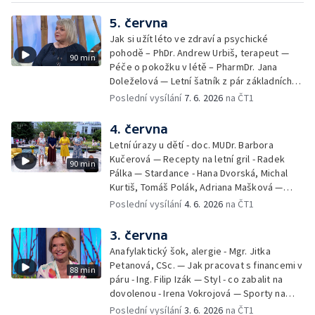
5. června
Jak si užít léto ve zdraví a psychické
pohodě – PhDr. Andrew Urbiš, terapeut —
90 min
Péče o pokožku v létě – PharmDr. Jana
Doleželová — Letní šatník z pár základních
kousků – Luděk Šmehlík, stylista —
Poslední vysílání
7. 6. 2026
na ČT1
Pozvánka na Letní shakespearovské
slavnosti – Jiří Krhut, hudebník — Vaření:
4. června
letní párty s přáteli – Pavla Pavelková —
Letní úrazy u dětí - doc. MUDr. Barbora
Festival v ulicích – Petra Hradilová — Muzejní
Kučerová — Recepty na letní gril - Radek
90 min
noc
Pálka — Stardance - Hana Dvorská, Michal
Kurtiš, Tomáš Polák, Adriana Mašková —
Debbie — Dětský čin roku — Zooterapie -
Poslední vysílání
4. 6. 2026
na ČT1
Ondřej Bláha — Vázání květin - Barbora
Jírová — Patrik Eliáš — Sladké recepty na
3. června
léto - Míša Sedláčková
Anafylaktický šok, alergie - Mgr. Jitka
Petanová, CSc. — Jak pracovat s financemi v
88 min
páru - Ing. Filip Izák — Styl - co zabalit na
dovolenou - Irena Vokrojová — Sporty na
léto - paddleboard — Alžběta Jungrová —
Poslední vysílání
3. 6. 2026
na ČT1