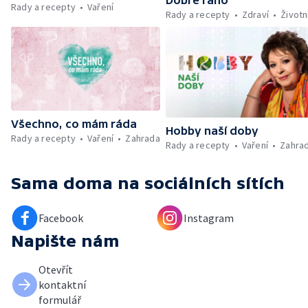
Rady a recepty
Vaření
Rady a recepty
Zdraví
Životn
Všechno, co mám ráda
Hobby naší doby
Rady a recepty
Vaření
Zahrada
Rady a recepty
Vaření
Zahra
Sama doma
na sociálních sítích
Facebook
Instagram
Napište nám
Otevřít
kontaktní
formulář