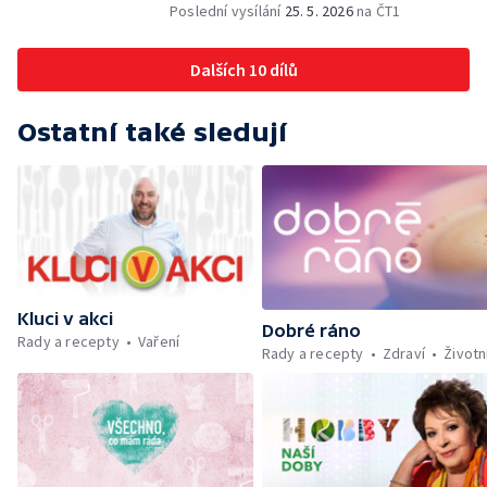
bezpečnosti dětí na inline bruslích - Petr
Poslední vysílání
25. 5. 2026
na ČT1
Štefan — Zuzana Zlatohlávková —
Zooterapie - praktické využití - Linda
Dalších 10 dílů
Tinková — Pražské jaro - Klára Boudalová,
Marko Ivanović
Ostatní také sledují
Kluci v akci
Dobré ráno
Rady a recepty
Vaření
Rady a recepty
Zdraví
Životn