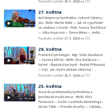
přírodního omlazení - Martina Kavecká —
Poslední vysílání
28. 5. 2026
na ČT1
Historické ohlédnutí - seriál Kamenný řád -
Petr Bednařík — Počasí s Michalem Žákem
27. května
Nečekejme na lymfedém, rizikové faktory -
doc. MUDr. Martin Wald — Jak se vypořádat
88 min
se změnou v životě - PhDr. Tereza Ševčíková
— Jitka Hosprová — Šimon Bilina — Jedlá
zahrada - Petra Matějková — Kulturní tipy
Poslední vysílání
27. 5. 2026
na ČT1
26. května
Praktická lymfologie - Mgr. Soňa Vlasáková
— Sezóna klíšťat - MUDr. Dita Smíšková —
90 min
Vaření - filipínská kuchyně - Radek Příhonský
— Styl - jak chytře ukládat oblečení -
Veronika Slaninová — Běháme s dětmi - jak
Poslední vysílání
26. 5. 2026
na ČT1
neztratit motivaci - Přemysl Vida a Babeta
Schneiderová — Colours of Ostrava - Filip
25. května
Košťálek a Jan Vojtko — Tajemství křišťálové
Úvod do problematiky lymfedému a
planety - Jan Maxián, Petr Horák a Adélka
lymfatické insuficience - MUDr. Věra
90 min
Hesová — Český svaz ochránců přírody - Eva
Pavlasová — Sucho z pohledu klimatologa -
Šrailová
Václav Cílek — Proměn divačky — Základy