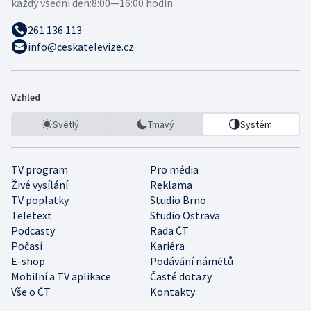
každý všední den:
8:00—16:00 hodin
261 136 113
info@ceskatelevize.cz
Vzhled
Světlý
Tmavý
Systém
TV program
Pro média
Živé vysílání
Reklama
TV poplatky
Studio Brno
Teletext
Studio Ostrava
Podcasty
Rada ČT
Počasí
Kariéra
E-shop
Podávání námětů
Mobilní a TV aplikace
Časté dotazy
Vše o ČT
Kontakty