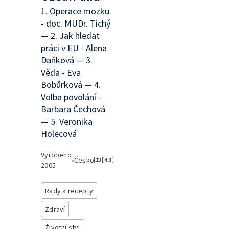
1. Operace mozku
- doc. MUDr. Tichý
— 2. Jak hledat
práci v EU - Alena
Daňková — 3.
Věda - Eva
Bobůrková — 4.
Volba povolání -
Barbara Čechová
— 5. Veronika
Holecová
Vyrobeno
•
Česko
2005
Rady a recepty
Zdraví
Životní styl