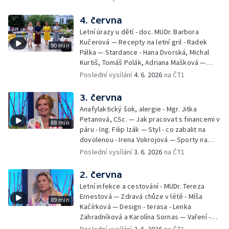
Pozvánka na Letní shakespearovské
slavnosti – Jiří Krhut, hudebník — Vaření:
4. června
letní párty s přáteli – Pavla Pavelková —
Letní úrazy u dětí - doc. MUDr. Barbora
Festival v ulicích – Petra Hradilová — Muzejní
Kučerová — Recepty na letní gril - Radek
90 min
noc
Pálka — Stardance - Hana Dvorská, Michal
Kurtiš, Tomáš Polák, Adriana Mašková —
Debbie — Dětský čin roku — Zooterapie -
Poslední vysílání
4. 6. 2026
na ČT1
Ondřej Bláha — Vázání květin - Barbora
Jírová — Patrik Eliáš — Sladké recepty na
3. června
léto - Míša Sedláčková
Anafylaktický šok, alergie - Mgr. Jitka
Petanová, CSc. — Jak pracovat s financemi v
88 min
páru - Ing. Filip Izák — Styl - co zabalit na
dovolenou - Irena Vokrojová — Sporty na
léto - paddleboard — Alžběta Jungrová —
Poslední vysílání
3. 6. 2026
na ČT1
Kulturní pozvánky — Počasí na léto — Hanka
Heřmánková, Zdeněk Žák, Josef Vrána
2. června
Letní infekce a cestování - MUDr. Tereza
Ernestová — Zdravá chůze v létě - Míša
89 min
Kačírková — Design - terasa - Lenka
Zahradníková a Karolína Sornas — Vaření -
jahody - Simona Machurová — Letní sporty -