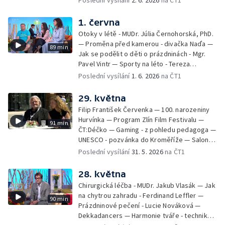
Poslední vysílání
2. 6. 2026
na ČT1
volejbal - Kateřina Valková — Jana Švandová
— Batohy do školy i na prázdniny - Mirka
1. června
Belhová — Pramen - Ivan Ostrochovský
Otoky v létě - MUDr. Júlia Černohorská, PhD.
— Proměna před kamerou - divačka Naďa —
89 min
Jak se podělit o děti o prázdninách - Mgr.
Pavel Vintr — Sporty na léto - Tereza
Michalová — Černé ovce — Změny v
Poslední vysílání
1. 6. 2026
na ČT1
odbavení na letišti - Jiří Hannich — Dovolená
v Českém ráji - Tomáš Jeřábek, Magdalena
29. května
Borová, Eva Váchová
Filip František Červenka — 100. narozeniny
Hurvínka — Program Zlín Film Festivalu —
91 min
ČT:Déčko — Gaming - z pohledu pedagoga —
UNESCO - pozvánka do Kroměříže — Salon
filmových klapek
Poslední vysílání
31. 5. 2026
na ČT1
28. května
Chirurgická léčba - MUDr. Jakub Vlasák — Jak
na chytrou zahradu - Ferdinand Leffler —
90 min
Prázdninové pečení - Lucie Nováková —
Dekkadancers — Harmonie tváře - techniky