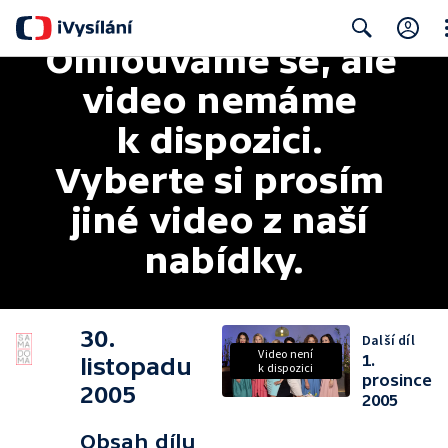
Omlouváme se, ale 
Cl
Search
video nemáme 
k dispozici. 
Vyberte si prosím 
jiné video z naší 
nabídky.
30.
Další díl
Video není
1.
listopadu
k dispozici
prosince
2005
2005
Obsah dílu