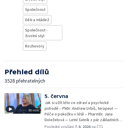
Společnost
Děti a mládež
Společnost -
životní styl
Rozhovory
Přehled dílů
3528 přehratelných
5. června
Jak si užít léto ve zdraví a psychické
pohodě – PhDr. Andrew Urbiš, terapeut —
90 min
Péče o pokožku v létě – PharmDr. Jana
Doleželová — Letní šatník z pár základních
kousků – Luděk Šmehlík, stylista —
Poslední vysílání
7. 6. 2026
na ČT1