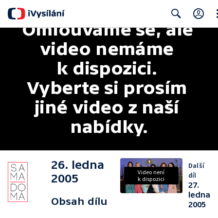
Omlouváme se, ale 
Cl
Search
video nemáme 
k dispozici. 
Vyberte si prosím 
jiné video z naší 
nabídky.
26. ledna
Další
Video není
díl
2005
k dispozici
27.
ledna
Obsah dílu
2005