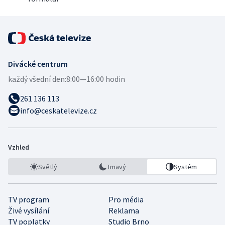
Divácké centrum
každý všední den:
8:00—16:00 hodin
261 136 113
info@ceskatelevize.cz
Vzhled
Světlý
Tmavý
Systém
TV program
Pro média
Živé vysílání
Reklama
TV poplatky
Studio Brno