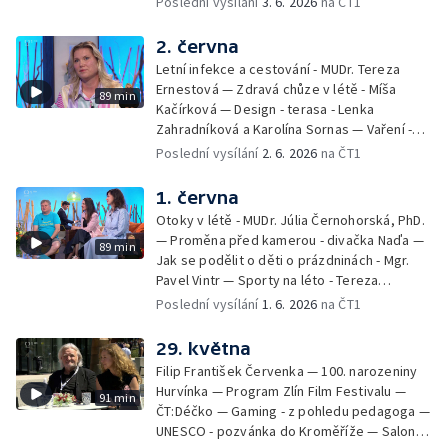
Poslední vysílání
3. 6. 2026
na ČT1
Kulturní pozvánky — Počasí na léto — Hanka
Heřmánková, Zdeněk Žák, Josef Vrána
2. června
Letní infekce a cestování - MUDr. Tereza
Ernestová — Zdravá chůze v létě - Míša
89 min
Kačírková — Design - terasa - Lenka
Zahradníková a Karolína Sornas — Vaření -
jahody - Simona Machurová — Letní sporty -
Poslední vysílání
2. 6. 2026
na ČT1
volejbal - Kateřina Valková — Jana Švandová
— Batohy do školy i na prázdniny - Mirka
1. června
Belhová — Pramen - Ivan Ostrochovský
Otoky v létě - MUDr. Júlia Černohorská, PhD.
— Proměna před kamerou - divačka Naďa —
89 min
Jak se podělit o děti o prázdninách - Mgr.
Pavel Vintr — Sporty na léto - Tereza
Michalová — Černé ovce — Změny v
Poslední vysílání
1. 6. 2026
na ČT1
odbavení na letišti - Jiří Hannich — Dovolená
v Českém ráji - Tomáš Jeřábek, Magdalena
29. května
Borová, Eva Váchová
Filip František Červenka — 100. narozeniny
Hurvínka — Program Zlín Film Festivalu —
91 min
ČT:Déčko — Gaming - z pohledu pedagoga —
UNESCO - pozvánka do Kroměříže — Salon