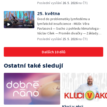
Veronika Slaninová — Běháme s dětmi - jak
Poslední vysílání
26. 5. 2026
na ČT1
neztratit motivaci - Přemysl Vida a Babeta
Schneiderová — Colours of Ostrava - Filip
25. května
Košťálek a Jan Vojtko — Tajemství křišťálové
Úvod do problematiky lymfedému a
planety - Jan Maxián, Petr Horák a Adélka
lymfatické insuficience - MUDr. Věra
90 min
Hesová — Český svaz ochránců přírody - Eva
Pavlasová — Sucho z pohledu klimatologa -
Šrailová
Václav Cílek — Proměn divačky — Základy
bezpečnosti dětí na inline bruslích - Petr
Poslední vysílání
25. 5. 2026
na ČT1
Štefan — Zuzana Zlatohlávková —
Zooterapie - praktické využití - Linda
Dalších 10 dílů
Tinková — Pražské jaro - Klára Boudalová,
Marko Ivanović
Ostatní také sledují
Kluci v akci