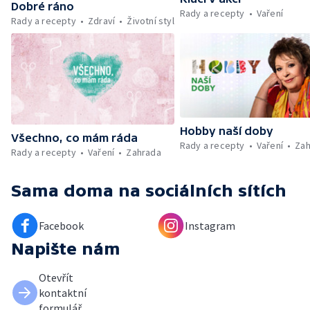
Dobré ráno
Rady a recepty
Vaření
Rady a recepty
Zdraví
Životní styl
Hobby naší doby
Všechno, co mám ráda
Rady a recepty
Vaření
Zah
Rady a recepty
Vaření
Zahrada
Sama doma
na sociálních sítích
Facebook
Instagram
Napište nám
Otevřít
kontaktní
formulář