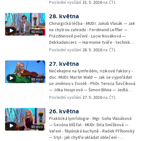
filmových klapek
Poslední vysílání
31. 5. 2026
na ČT1
28. května
Chirurgická léčba - MUDr. Jakub Vlasák — Jak
na chytrou zahradu - Ferdinand Leffler —
90 min
Prázdninové pečení - Lucie Nováková —
Dekkadancers — Harmonie tváře - techniky
přírodního omlazení - Martina Kavecká —
Poslední vysílání
28. 5. 2026
na ČT1
Historické ohlédnutí - seriál Kamenný řád -
Petr Bednařík — Počasí s Michalem Žákem
27. května
Nečekejme na lymfedém, rizikové faktory -
doc. MUDr. Martin Wald — Jak se vypořádat
88 min
se změnou v životě - PhDr. Tereza Ševčíková
— Jitka Hosprová — Šimon Bilina — Jedlá
zahrada - Petra Matějková — Kulturní tipy
Poslední vysílání
27. 5. 2026
na ČT1
26. května
Praktická lymfologie - Mgr. Soňa Vlasáková
— Sezóna klíšťat - MUDr. Dita Smíšková —
90 min
Vaření - filipínská kuchyně - Radek Příhonský
— Styl - jak chytře ukládat oblečení -