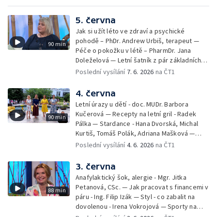
5. června
Jak si užít léto ve zdraví a psychické
pohodě – PhDr. Andrew Urbiš, terapeut —
90 min
Péče o pokožku v létě – PharmDr. Jana
Doleželová — Letní šatník z pár základních
kousků – Luděk Šmehlík, stylista —
Poslední vysílání
7. 6. 2026
na ČT1
Pozvánka na Letní shakespearovské
slavnosti – Jiří Krhut, hudebník — Vaření:
4. června
letní párty s přáteli – Pavla Pavelková —
Letní úrazy u dětí - doc. MUDr. Barbora
Festival v ulicích – Petra Hradilová — Muzejní
Kučerová — Recepty na letní gril - Radek
90 min
noc
Pálka — Stardance - Hana Dvorská, Michal
Kurtiš, Tomáš Polák, Adriana Mašková —
Debbie — Dětský čin roku — Zooterapie -
Poslední vysílání
4. 6. 2026
na ČT1
Ondřej Bláha — Vázání květin - Barbora
Jírová — Patrik Eliáš — Sladké recepty na
3. června
léto - Míša Sedláčková
Anafylaktický šok, alergie - Mgr. Jitka
Petanová, CSc. — Jak pracovat s financemi v
88 min
páru - Ing. Filip Izák — Styl - co zabalit na
dovolenou - Irena Vokrojová — Sporty na
léto - paddleboard — Alžběta Jungrová —