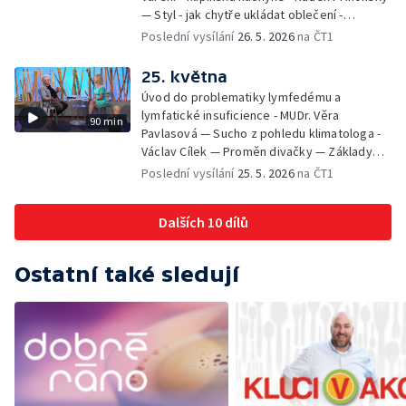
— Styl - jak chytře ukládat oblečení -
Veronika Slaninová — Běháme s dětmi - jak
Poslední vysílání
26. 5. 2026
na ČT1
neztratit motivaci - Přemysl Vida a Babeta
Schneiderová — Colours of Ostrava - Filip
25. května
Košťálek a Jan Vojtko — Tajemství křišťálové
Úvod do problematiky lymfedému a
planety - Jan Maxián, Petr Horák a Adélka
lymfatické insuficience - MUDr. Věra
90 min
Hesová — Český svaz ochránců přírody - Eva
Pavlasová — Sucho z pohledu klimatologa -
Šrailová
Václav Cílek — Proměn divačky — Základy
bezpečnosti dětí na inline bruslích - Petr
Poslední vysílání
25. 5. 2026
na ČT1
Štefan — Zuzana Zlatohlávková —
Zooterapie - praktické využití - Linda
Dalších 10 dílů
Tinková — Pražské jaro - Klára Boudalová,
Marko Ivanović
Ostatní také sledují