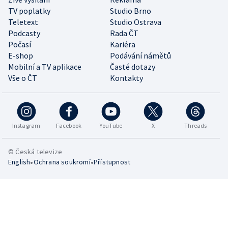
TV poplatky
Studio Brno
Teletext
Studio Ostrava
Podcasty
Rada ČT
Počasí
Kariéra
E-shop
Podávání námětů
Mobilní a TV aplikace
Časté dotazy
Vše o ČT
Kontakty
Instagram
Facebook
YouTube
X
Threads
© Česká televize
•
•
English
Ochrana soukromí
Přístupnost