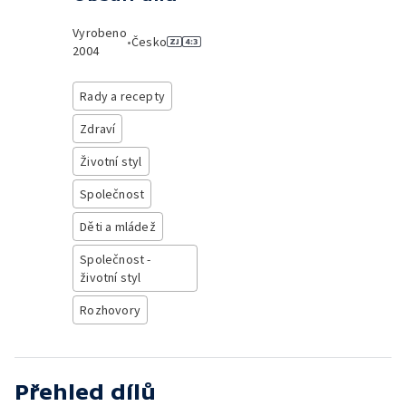
Vyrobeno
•
Česko
2004
Rady a recepty
Zdraví
Životní styl
Společnost
Děti a mládež
Společnost -
životní styl
Rozhovory
Přehled dílů