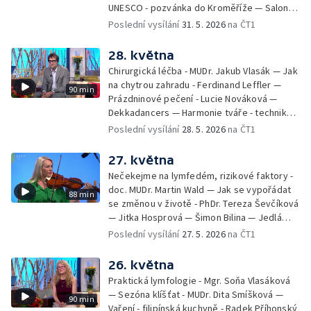
UNESCO - pozvánka do Kroměříže — Salon
filmových klapek
Poslední vysílání
31. 5. 2026
na ČT1
28. května
Chirurgická léčba - MUDr. Jakub Vlasák — Jak
na chytrou zahradu - Ferdinand Leffler —
90 min
Prázdninové pečení - Lucie Nováková —
Dekkadancers — Harmonie tváře - techniky
přírodního omlazení - Martina Kavecká —
Poslední vysílání
28. 5. 2026
na ČT1
Historické ohlédnutí - seriál Kamenný řád -
Petr Bednařík — Počasí s Michalem Žákem
27. května
Nečekejme na lymfedém, rizikové faktory -
doc. MUDr. Martin Wald — Jak se vypořádat
88 min
se změnou v životě - PhDr. Tereza Ševčíková
— Jitka Hosprová — Šimon Bilina — Jedlá
zahrada - Petra Matějková — Kulturní tipy
Poslední vysílání
27. 5. 2026
na ČT1
26. května
Praktická lymfologie - Mgr. Soňa Vlasáková
— Sezóna klíšťat - MUDr. Dita Smíšková —
90 min
Vaření - filipínská kuchyně - Radek Příhonský