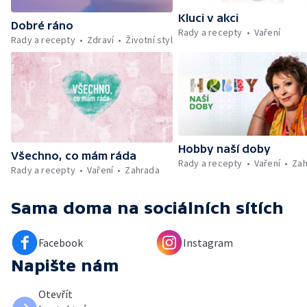
Kluci v akci
Dobré ráno
Rady a recepty
Vaření
Rady a recepty
Zdraví
Životní styl
Hobby naší doby
Všechno, co mám ráda
Rady a recepty
Vaření
Zah
Rady a recepty
Vaření
Zahrada
Sama doma
na sociálních sítích
Facebook
Instagram
Napište nám
Otevřít