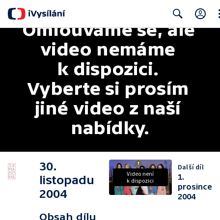
Omlouváme se, ale 
Cl
Search
video nemáme 
k dispozici. 
Vyberte si prosím 
jiné video z naší 
nabídky.
30.
Další díl
Video není
1.
listopadu
k dispozici
prosince
2004
2004
Obsah dílu