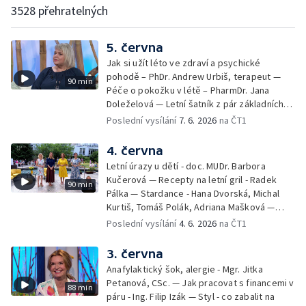
3528 přehratelných
5. června
Jak si užít léto ve zdraví a psychické
pohodě – PhDr. Andrew Urbiš, terapeut —
90 min
Péče o pokožku v létě – PharmDr. Jana
Doleželová — Letní šatník z pár základních
kousků – Luděk Šmehlík, stylista —
Poslední vysílání
7. 6. 2026
na ČT1
Pozvánka na Letní shakespearovské
slavnosti – Jiří Krhut, hudebník — Vaření:
4. června
letní párty s přáteli – Pavla Pavelková —
Letní úrazy u dětí - doc. MUDr. Barbora
Festival v ulicích – Petra Hradilová — Muzejní
Kučerová — Recepty na letní gril - Radek
90 min
noc
Pálka — Stardance - Hana Dvorská, Michal
Kurtiš, Tomáš Polák, Adriana Mašková —
Debbie — Dětský čin roku — Zooterapie -
Poslední vysílání
4. 6. 2026
na ČT1
Ondřej Bláha — Vázání květin - Barbora
Jírová — Patrik Eliáš — Sladké recepty na
3. června
léto - Míša Sedláčková
Anafylaktický šok, alergie - Mgr. Jitka
Petanová, CSc. — Jak pracovat s financemi v
88 min
páru - Ing. Filip Izák — Styl - co zabalit na