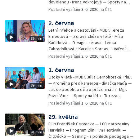
dovolenou - Irena Vokrojová — Sporty na
léto - paddleboard — Alžběta Jungrová —
Poslední vysílání
3. 6. 2026
na ČT1
Kulturní pozvánky — Počasí na léto — Hanka
Heřmánková, Zdeněk Žák, Josef Vrána
2. června
Letní infekce a cestování - MUDr. Tereza
Ernestová — Zdravá chůze v létě - Míša
89 min
Kačírková — Design - terasa - Lenka
Zahradníková a Karolína Sornas — Vaření -
jahody - Simona Machurová — Letní sporty -
Poslední vysílání
2. 6. 2026
na ČT1
volejbal - Kateřina Valková — Jana Švandová
— Batohy do školy i na prázdniny - Mirka
1. června
Belhová — Pramen - Ivan Ostrochovský
Otoky v létě - MUDr. Júlia Černohorská, PhD.
— Proměna před kamerou - divačka Naďa —
89 min
Jak se podělit o děti o prázdninách - Mgr.
Pavel Vintr — Sporty na léto - Tereza
Michalová — Černé ovce — Změny v
Poslední vysílání
1. 6. 2026
na ČT1
odbavení na letišti - Jiří Hannich — Dovolená
v Českém ráji - Tomáš Jeřábek, Magdalena
29. května
Borová, Eva Váchová
Filip František Červenka — 100. narozeniny
Hurvínka — Program Zlín Film Festivalu —
91 min
ČT:Déčko — Gaming - z pohledu pedagoga —