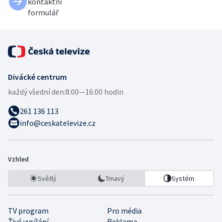
kontaktní
formulář
Divácké centrum
každý všední den:
8:00—16:00 hodin
261 136 113
info@ceskatelevize.cz
Vzhled
Světlý
Tmavý
Systém
TV program
Pro média
Živé vysílání
Reklama