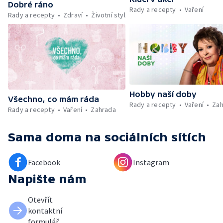
Dobré ráno
Rady a recepty
Vaření
Rady a recepty
Zdraví
Životní styl
Hobby naší doby
Všechno, co mám ráda
Rady a recepty
Vaření
Zah
Rady a recepty
Vaření
Zahrada
Sama doma
na sociálních sítích
Facebook
Instagram
Napište nám
Otevřít
kontaktní
formulář