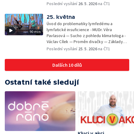
Veronika Slaninová — Běháme s dětmi - jak
Poslední vysílání
26. 5. 2026
na ČT1
neztratit motivaci - Přemysl Vida a Babeta
Schneiderová — Colours of Ostrava - Filip
25. května
Košťálek a Jan Vojtko — Tajemství křišťálové
Úvod do problematiky lymfedému a
planety - Jan Maxián, Petr Horák a Adélka
lymfatické insuficience - MUDr. Věra
90 min
Hesová — Český svaz ochránců přírody - Eva
Pavlasová — Sucho z pohledu klimatologa -
Šrailová
Václav Cílek — Proměn divačky — Základy
bezpečnosti dětí na inline bruslích - Petr
Poslední vysílání
25. 5. 2026
na ČT1
Štefan — Zuzana Zlatohlávková —
Zooterapie - praktické využití - Linda
Dalších 10 dílů
Tinková — Pražské jaro - Klára Boudalová,
Marko Ivanović
Ostatní také sledují
Kluci v akci