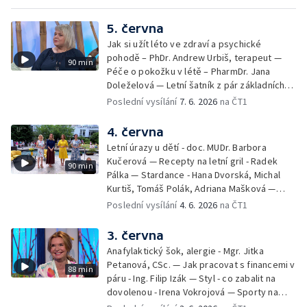
5. června
Jak si užít léto ve zdraví a psychické
pohodě – PhDr. Andrew Urbiš, terapeut —
90 min
Péče o pokožku v létě – PharmDr. Jana
Doleželová — Letní šatník z pár základních
kousků – Luděk Šmehlík, stylista —
Poslední vysílání
7. 6. 2026
na ČT1
Pozvánka na Letní shakespearovské
slavnosti – Jiří Krhut, hudebník — Vaření:
4. června
letní párty s přáteli – Pavla Pavelková —
Letní úrazy u dětí - doc. MUDr. Barbora
Festival v ulicích – Petra Hradilová — Muzejní
Kučerová — Recepty na letní gril - Radek
90 min
noc
Pálka — Stardance - Hana Dvorská, Michal
Kurtiš, Tomáš Polák, Adriana Mašková —
Debbie — Dětský čin roku — Zooterapie -
Poslední vysílání
4. 6. 2026
na ČT1
Ondřej Bláha — Vázání květin - Barbora
Jírová — Patrik Eliáš — Sladké recepty na
3. června
léto - Míša Sedláčková
Anafylaktický šok, alergie - Mgr. Jitka
Petanová, CSc. — Jak pracovat s financemi v
88 min
páru - Ing. Filip Izák — Styl - co zabalit na
dovolenou - Irena Vokrojová — Sporty na
léto - paddleboard — Alžběta Jungrová —