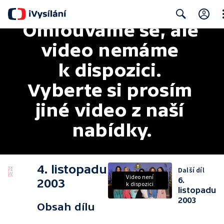
Omlouváme se, ale 
Cl
Search
video nemáme 
k dispozici. 
Vyberte si prosím 
jiné video z naší 
nabídky.
4. listopadu
Další díl
Video není
6.
2003
k dispozici
listopadu
2003
Obsah dílu