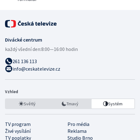
Divácké centrum
každý všední den:
8:00—16:00 hodin
261 136 113
info@ceskatelevize.cz
Vzhled
Světlý
Tmavý
Systém
TV program
Pro média
Živé vysílání
Reklama
TV poplatky
Studio Brno