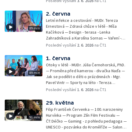
Poslední vysílání
3. 6. 2026
na ČT1
Kulturní pozvánky — Počasí na léto — Hanka
Heřmánková, Zdeněk Žák, Josef Vrána
2. června
Letní infekce a cestování - MUDr. Tereza
Ernestová — Zdravá chůze v létě - Míša
89 min
Kačírková — Design - terasa - Lenka
Zahradníková a Karolína Sornas — Vaření -
jahody - Simona Machurová — Letní sporty -
Poslední vysílání
2. 6. 2026
na ČT1
volejbal - Kateřina Valková — Jana Švandová
— Batohy do školy i na prázdniny - Mirka
1. června
Belhová — Pramen - Ivan Ostrochovský
Otoky v létě - MUDr. Júlia Černohorská, PhD.
— Proměna před kamerou - divačka Naďa —
89 min
Jak se podělit o děti o prázdninách - Mgr.
Pavel Vintr — Sporty na léto - Tereza
Michalová — Černé ovce — Změny v
Poslední vysílání
1. 6. 2026
na ČT1
odbavení na letišti - Jiří Hannich — Dovolená
v Českém ráji - Tomáš Jeřábek, Magdalena
29. května
Borová, Eva Váchová
Filip František Červenka — 100. narozeniny
Hurvínka — Program Zlín Film Festivalu —
91 min
ČT:Déčko — Gaming - z pohledu pedagoga —
UNESCO - pozvánka do Kroměříže — Salon