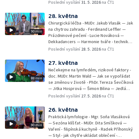
filmových klapek
Poslední vysílání
31. 5. 2026
na ČT1
28. května
Chirurgická léčba - MUDr. Jakub Vlasák — Jak
na chytrou zahradu - Ferdinand Leffler —
90 min
Prázdninové pečení - Lucie Nováková —
Dekkadancers — Harmonie tváře - techniky
přírodního omlazení - Martina Kavecká —
Poslední vysílání
28. 5. 2026
na ČT1
Historické ohlédnutí - seriál Kamenný řád -
Petr Bednařík — Počasí s Michalem Žákem
27. května
Nečekejme na lymfedém, rizikové faktory -
doc. MUDr. Martin Wald — Jak se vypořádat
88 min
se změnou v životě - PhDr. Tereza Ševčíková
— Jitka Hosprová — Šimon Bilina — Jedlá
zahrada - Petra Matějková — Kulturní tipy
Poslední vysílání
27. 5. 2026
na ČT1
26. května
Praktická lymfologie - Mgr. Soňa Vlasáková
— Sezóna klíšťat - MUDr. Dita Smíšková —
90 min
Vaření - filipínská kuchyně - Radek Příhonský
— Styl - jak chytře ukládat oblečení -