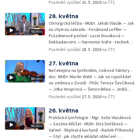
filmových klapek
Poslední vysílání
31. 5. 2026
na ČT1
28. května
Chirurgická léčba - MUDr. Jakub Vlasák — Jak
na chytrou zahradu - Ferdinand Leffler —
90 min
Prázdninové pečení - Lucie Nováková —
Dekkadancers — Harmonie tváře - techniky
přírodního omlazení - Martina Kavecká —
Poslední vysílání
28. 5. 2026
na ČT1
Historické ohlédnutí - seriál Kamenný řád -
Petr Bednařík — Počasí s Michalem Žákem
27. května
Nečekejme na lymfedém, rizikové faktory -
doc. MUDr. Martin Wald — Jak se vypořádat
88 min
se změnou v životě - PhDr. Tereza Ševčíková
— Jitka Hosprová — Šimon Bilina — Jedlá
zahrada - Petra Matějková — Kulturní tipy
Poslední vysílání
27. 5. 2026
na ČT1
26. května
Praktická lymfologie - Mgr. Soňa Vlasáková
— Sezóna klíšťat - MUDr. Dita Smíšková —
90 min
Vaření - filipínská kuchyně - Radek Příhonský
— Styl - jak chytře ukládat oblečení -