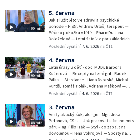
5. června
Jak si užít léto ve zdraví a psychické
pohodě – PhDr. Andrew Urbiš, terapeut —
90 min
Péče o pokožku v létě – PharmDr. Jana
Doleželová — Letní šatník z pár základních
kousků – Luděk Šmehlík, stylista —
Poslední vysílání
7. 6. 2026
na ČT1
Pozvánka na Letní shakespearovské
slavnosti – Jiří Krhut, hudebník — Vaření:
4. června
letní párty s přáteli – Pavla Pavelková —
Letní úrazy u dětí - doc. MUDr. Barbora
Festival v ulicích – Petra Hradilová — Muzejní
Kučerová — Recepty na letní gril - Radek
90 min
noc
Pálka — Stardance - Hana Dvorská, Michal
Kurtiš, Tomáš Polák, Adriana Mašková —
Debbie — Dětský čin roku — Zooterapie -
Poslední vysílání
4. 6. 2026
na ČT1
Ondřej Bláha — Vázání květin - Barbora
Jírová — Patrik Eliáš — Sladké recepty na
3. června
léto - Míša Sedláčková
Anafylaktický šok, alergie - Mgr. Jitka
Petanová, CSc. — Jak pracovat s financemi v
88 min
páru - Ing. Filip Izák — Styl - co zabalit na
dovolenou - Irena Vokrojová — Sporty na
léto - paddleboard — Alžběta Jungrová —