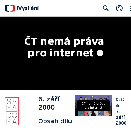
Cl
Search
ČT nemá práva 
pro internet
6. září
Další
ČT nemá práva
díl
2000
pro internet
7.
září
Obsah dílu
2000