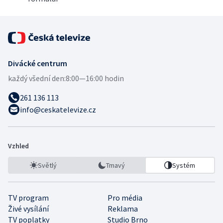
Divácké centrum
každý všední den:
8:00—16:00 hodin
261 136 113
info@ceskatelevize.cz
Vzhled
Světlý
Tmavý
Systém
TV program
Pro média
Živé vysílání
Reklama
TV poplatky
Studio Brno