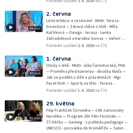
Poslední vysílání
3. 6. 2026
na ČT1
Kulturní pozvánky — Počasí na léto — Hanka
Heřmánková, Zdeněk Žák, Josef Vrána
2. června
Letní infekce a cestování - MUDr. Tereza
Ernestová — Zdravá chůze v létě - Míša
89 min
Kačírková — Design - terasa - Lenka
Zahradníková a Karolína Sornas — Vaření -
jahody - Simona Machurová — Letní sporty -
Poslední vysílání
2. 6. 2026
na ČT1
volejbal - Kateřina Valková — Jana Švandová
— Batohy do školy i na prázdniny - Mirka
1. června
Belhová — Pramen - Ivan Ostrochovský
Otoky v létě - MUDr. Júlia Černohorská, PhD.
— Proměna před kamerou - divačka Naďa —
89 min
Jak se podělit o děti o prázdninách - Mgr.
Pavel Vintr — Sporty na léto - Tereza
Michalová — Černé ovce — Změny v
Poslední vysílání
1. 6. 2026
na ČT1
odbavení na letišti - Jiří Hannich — Dovolená
v Českém ráji - Tomáš Jeřábek, Magdalena
29. května
Borová, Eva Váchová
Filip František Červenka — 100. narozeniny
Hurvínka — Program Zlín Film Festivalu —
91 min
ČT:Déčko — Gaming - z pohledu pedagoga —
UNESCO - pozvánka do Kroměříže — Salon