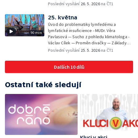
Veronika Slaninová — Běháme s dětmi - jak
Poslední vysílání
26. 5. 2026
na ČT1
neztratit motivaci - Přemysl Vida a Babeta
Schneiderová — Colours of Ostrava - Filip
25. května
Košťálek a Jan Vojtko — Tajemství křišťálové
Úvod do problematiky lymfedému a
planety - Jan Maxián, Petr Horák a Adélka
lymfatické insuficience - MUDr. Věra
90 min
Hesová — Český svaz ochránců přírody - Eva
Pavlasová — Sucho z pohledu klimatologa -
Šrailová
Václav Cílek — Proměn divačky — Základy
bezpečnosti dětí na inline bruslích - Petr
Poslední vysílání
25. 5. 2026
na ČT1
Štefan — Zuzana Zlatohlávková —
Zooterapie - praktické využití - Linda
Dalších 10 dílů
Tinková — Pražské jaro - Klára Boudalová,
Marko Ivanović
Ostatní také sledují
Kluci v akci