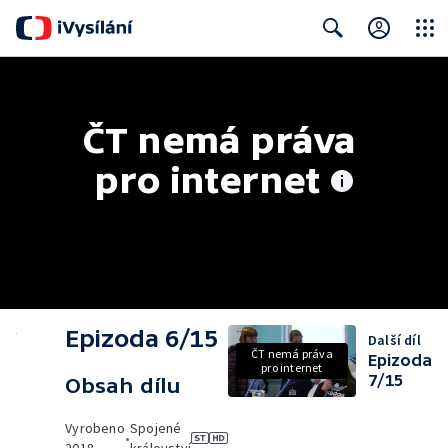
Close
Search
ČT nemá práva 
pro internet
Epizoda 6/15
Další díl
ČT nemá práva
Epizoda
pro internet
7/15
Obsah dílu
Vyrobeno
Spojené
•