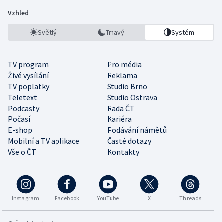
Vzhled
Světlý
Tmavý
Systém
TV program
Pro média
Živé vysílání
Reklama
TV poplatky
Studio Brno
Teletext
Studio Ostrava
Podcasty
Rada ČT
Počasí
Kariéra
E-shop
Podávání námětů
Mobilní a TV aplikace
Časté dotazy
Vše o ČT
Kontakty
Instagram
Facebook
YouTube
X
Threads