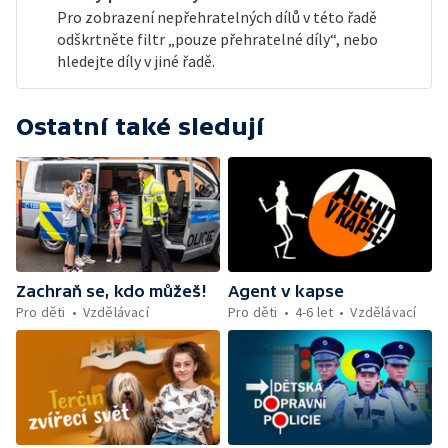
Pro zobrazení nepřehratelných dílů v této řadě
odškrtněte filtr „pouze přehratelné díly“, nebo
hledejte díly v jiné řadě.
Ostatní také sledují
Zachraň se, kdo můžeš!
Agent v kapse
Pro děti
Vzdělávací
Pro děti
4-6 let
Vzdělávací