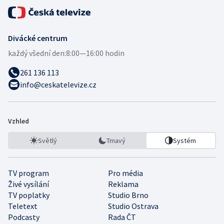
Divácké centrum
každý všední den:
8:00—16:00 hodin
261 136 113
info@ceskatelevize.cz
Vzhled
Světlý
Tmavý
Systém
TV program
Pro média
Živé vysílání
Reklama
TV poplatky
Studio Brno
Teletext
Studio Ostrava
Podcasty
Rada ČT