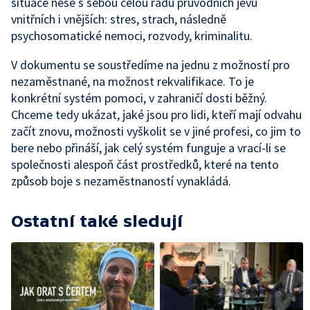
situace nese s sebou celou řadu průvodních jevů
vnitřních i vnějších: stres, strach, následně
psychosomatické nemoci, rozvody, kriminalitu.
V dokumentu se soustředíme na jednu z možností pro
nezaměstnané, na možnost rekvalifikace. To je
konkrétní systém pomoci, v zahraničí dosti běžný.
Chceme tedy ukázat, jaké jsou pro lidi, kteří mají odvahu
začít znovu, možnosti vyškolit se v jiné profesi, co jim to
bere nebo přináší, jak celý systém funguje a vrací-li se
společnosti alespoň část prostředků, které na tento
způsob boje s nezaměstnaností vynakládá.
Ostatní také sledují