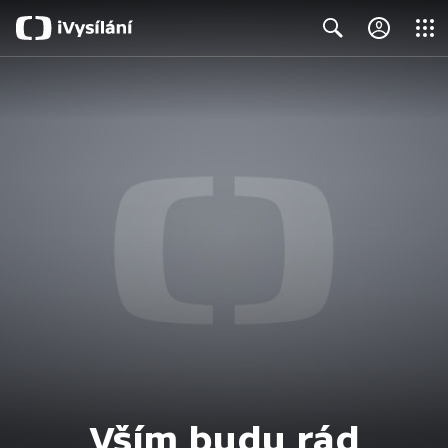
Close
Search
Vším budu rád