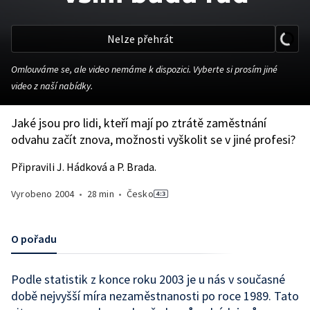
Nelze přehrát
Omlouváme se, ale video nemáme k dispozici. Vyberte si prosím jiné
video z naší nabídky.
Jaké jsou pro lidi, kteří mají po ztrátě zaměstnání
odvahu začít znova, možnosti vyškolit se v jiné profesi?
Připravili J. Hádková a P. Brada.
Vyrobeno
2004
•
28 min
•
Česko
O pořadu
Podle statistik z konce roku 2003 je u nás v současné
době nejvyšší míra nezaměstnanosti po roce 1989. Tato