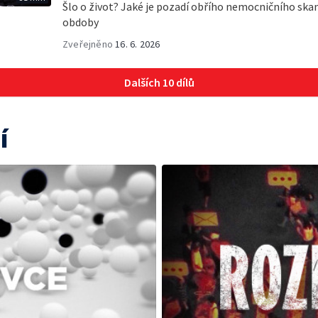
Šlo o život? Jaké je pozadí obřího nemocničního ska
obdoby
Zveřejněno
16. 6. 2026
Dalších 10 dílů
í