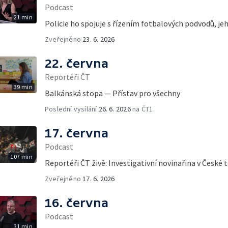
Podcast
21 min
Policie ho spojuje s řízením fotbalových podvodů, jeho
Zveřejněno
23. 6. 2026
22. června
Reportéři ČT
39 min
Balkánská stopa — Přístav pro všechny
Poslední vysílání
26. 6. 2026
na ČT1
17. června
Podcast
107 min
Reportéři ČT živě: Investigativní novinařina v České t
Zveřejněno
17. 6. 2026
16. června
Podcast
31 min