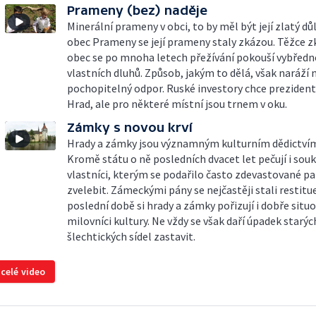
Prameny (bez) naděje
Minerální prameny v obci, to by měl být její zlatý dů
obec Prameny se její prameny staly zkázou. Těžce 
obec se po mnoha letech přežívání pokouší vybředn
vlastních dluhů. Způsob, jakým to dělá, však naráží 
pochopitelný odpor. Ruské investory chce preziden
Hrad, ale pro některé místní jsou trnem v oku.
Zámky s novou krví
Hrady a zámky jsou významným kulturním dědictvím
Kromě státu o ně posledních dvacet let pečují i sou
vlastníci, kterým se podařilo často zdevastované 
zvelebit. Zámeckými pány se nejčastěji stali restitue
poslední době si hrady a zámky pořizují i dobře situ
milovníci kultury. Ne vždy se však daří úpadek starýc
šlechtických sídel zastavit.
 celé video