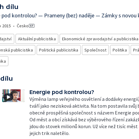
h dílu
 pod kontrolou? — Prameny (bez) naděje — Zámky s novou k
o
2015
•
Česko
ajství
Aktuální publicistika
Ekonomické zpravodajství a publicistika
nská publicistika
Politická publicistika
Společnost
Politika
Pr
ika
 dílu
Energie pod kontrolou?
Výměna lamp veřejného osvětlení a dodávky energií,
tváří jako nezisková aktivita. Na tom postavila svůj
obecně prospěšná společnost s názvem Energie pod
Od měst a obcí získává bez výběrového řízení zakázk
jdou do stovek milionů korun. Už více než tisíc měst 
jejich trik naletělo.