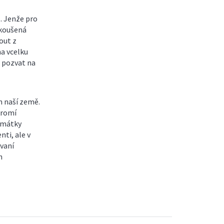
l. Jenže pro
zkoušená
out z
na vcelku
t pozvat na
 naší země.
kromí
památky
nti, ale v
ovaní
h