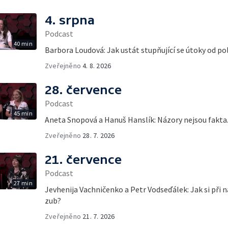
4. srpna
Podcast
40 min
Barbora Loudová: Jak ustát stupňující se útoky od pol
Zveřejněno
4. 8. 2026
28. července
Podcast
45 min
Aneta Snopová a Hanuš Hanslík: Názory nejsou fakta
Zveřejněno
28. 7. 2026
21. července
Podcast
27 min
Jevhenija Vachničenko a Petr Vodseďálek: Jak si při 
zub?
Zveřejněno
21. 7. 2026