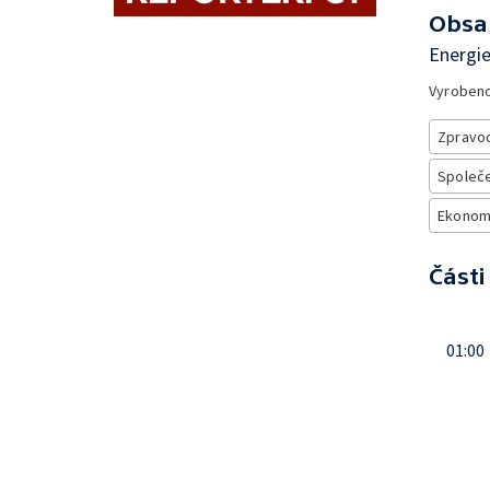
Obsa
Energie
Vyroben
Zpravod
Společe
Ekonom
Části
01:00