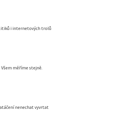
itiků i internetových trolů
. Všem měříme stejně.
natáčení nenechat vyvrtat