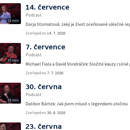
14. července
Podcast
31 min
Darja Stomatová: Jaký je život oceňované válečné re
Zveřejněno
14. 7. 2026
7. července
Podcast
37 min
Michael Fiala a David Vondráček: Složité kauzy i silné
Zveřejněno
7. 7. 2026
30. června
Podcast
31 min
Dalibor Bártek: Jak jsem mluvil s legendami zločinu
Zveřejněno
30. 6. 2026
23. června