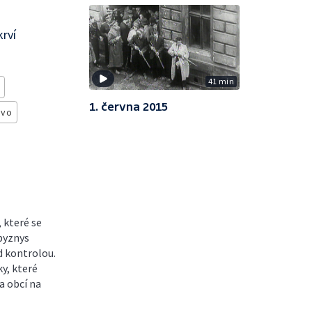
rví
41 min
1. června 2015
ávo
 které se
 byznys
 kontrolou.
y, které
a obcí na