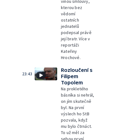
vinou smlouvy,
kterou bez
vědomí
ostatních
jednatelů
podepsal právě
její bratr. Více v
reportáži
Kateřiny
Hrochové.
Rozloučení s
23:43
Filipem
Topolem
Na prokletého
básníka si nehrál,
on jím skutečně
byl. Na první
výslech ho StB
pozvala, když
mu bylo čtrnáct.
To už měl za
sebou první