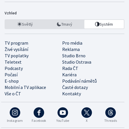
Vzhled
Světlý
Tmavý
Systém
TV program
Pro média
Živé vysílání
Reklama
TV poplatky
Studio Brno
Teletext
Studio Ostrava
Podcasty
Rada ČT
Počasí
Kariéra
E-shop
Podávání námětů
Mobilní a TV aplikace
Časté dotazy
Vše o ČT
Kontakty
Instagram
Facebook
YouTube
X
Threads