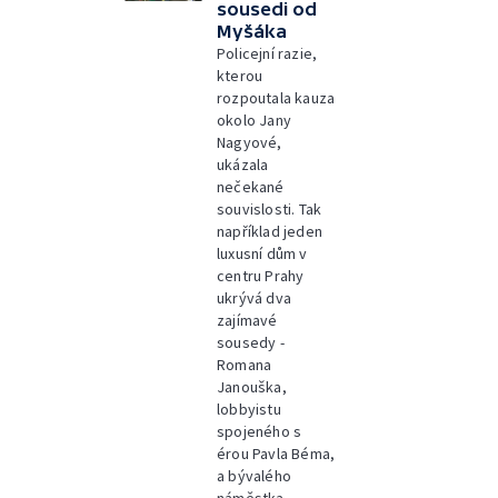
sousedi od
Myšáka
Policejní razie,
kterou
rozpoutala kauza
okolo Jany
Nagyové,
ukázala
nečekané
souvislosti. Tak
například jeden
luxusní dům v
centru Prahy
ukrývá dva
zajímavé
sousedy -
Romana
Janouška,
lobbyistu
spojeného s
érou Pavla Béma,
a bývalého