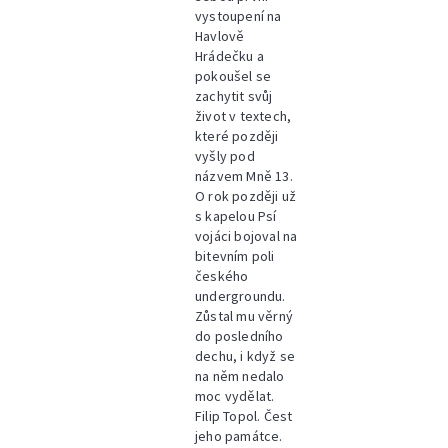
vystoupení na
Havlově
Hrádečku a
pokoušel se
zachytit svůj
život v textech,
které později
vyšly pod
názvem Mně 13.
O rok později už
s kapelou Psí
vojáci bojoval na
bitevním poli
českého
undergroundu.
Zůstal mu věrný
do posledního
dechu, i když se
na něm nedalo
moc vydělat.
Filip Topol. Čest
jeho památce.