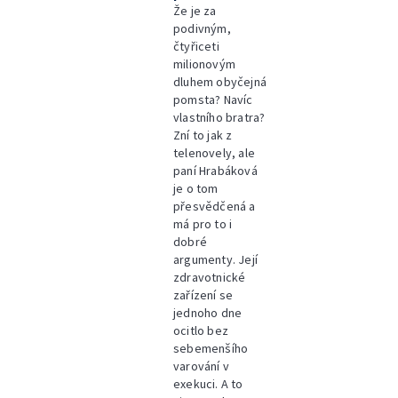
Že je za
podivným,
čtyřiceti
milionovým
dluhem obyčejná
pomsta? Navíc
vlastního bratra?
Zní to jak z
telenovely, ale
paní Hrabáková
je o tom
přesvědčená a
má pro to i
dobré
argumenty. Její
zdravotnické
zařízení se
jednoho dne
ocitlo bez
sebemenšího
varování v
exekuci. A to