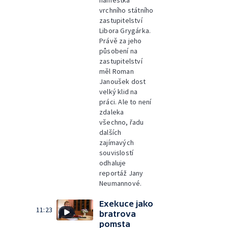
náměstka
vrchního státního
zastupitelství
Libora Grygárka.
Právě za jeho
působení na
zastupitelství
měl Roman
Janoušek dost
velký klid na
práci. Ale to není
zdaleka
všechno, řadu
dalších
zajímavých
souvislostí
odhaluje
reportáž Jany
Neumannové.
Exekuce jako
11:23
bratrova
pomsta