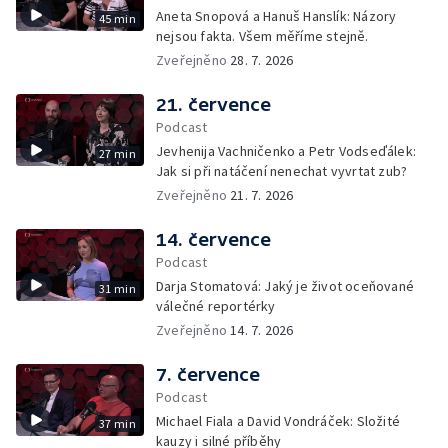
Aneta Snopová a Hanuš Hanslík: Názory
45 min
nejsou fakta. Všem měříme stejně.
Zveřejněno
28. 7. 2026
21. července
Podcast
Jevhenija Vachničenko a Petr Vodseďálek:
27 min
Jak si při natáčení nenechat vyvrtat zub?
Zveřejněno
21. 7. 2026
14. července
Podcast
Darja Stomatová: Jaký je život oceňované
31 min
válečné reportérky
Zveřejněno
14. 7. 2026
7. července
Podcast
Michael Fiala a David Vondráček: Složité
37 min
kauzy i silné příběhy