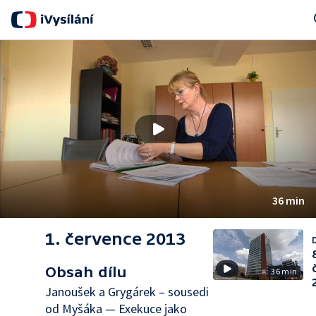
Se
36 min
1. července 2013
D
Obsah dílu
36 min
Janoušek a Grygárek – sousedi
od Myšáka — Exekuce jako