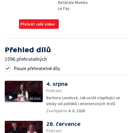
Natáčela Monika
Le Fay.
Přehrát celé video
Přehled dílů
1096 přehratelných
Pouze přehratelné díly
4. srpna
Podcast
Barbora Loudová: Jak ustát stupňující se
40 min
útoky od politiků i internetových trolů
Zveřejněno
4. 8. 2026
28. července
Podcast