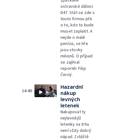
zpackané
ostravské dálnici
D47. Stát se zde s
touto firmou pře
o to, kdo to bude
muset zaplatit. A
nejde o malé
peníze, ve hře
jsou stovky
milionů. O případ
se zajímal
reportér Filip
Černý.
Hazardní
14:40
nákup
levných
letenek
Nakupovat ty
nejlevnější
letenky na trhu
není vždy dobrý
nápad. Zvláště