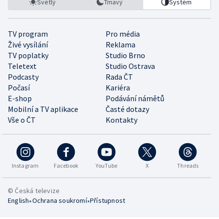
Světlý
Tmavý
Systém
TV program
Pro média
Živé vysílání
Reklama
TV poplatky
Studio Brno
Teletext
Studio Ostrava
Podcasty
Rada ČT
Počasí
Kariéra
E-shop
Podávání námětů
Mobilní a TV aplikace
Časté dotazy
Vše o ČT
Kontakty
Instagram
Facebook
YouTube
X
Threads
© Česká televize
•
•
English
Ochrana soukromí
Přístupnost