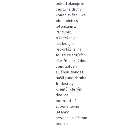
pokud plánujete
cestu na druhý
konec světa. Dva
obchodníci s
letenkami z
Pardubic,
o kterých je
následující
reportáž, si na
touze cestujících
ušetřit za každou
cenu založili
slušnou živnost.
Našli jsme zhruba
tři desítky
klientů, kterým
dvojice
podnikatelů
slíbené levné
letenky
nesehnala. Přitom
peníze