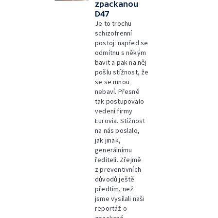
zpackanou
D47
Je to trochu
schizofrenní
postoj: napřed se
odmítnu s někým
bavit a pak na něj
pošlu stížnost, že
se se mnou
nebaví. Přesně
tak postupovalo
vedení firmy
Eurovia. Stížnost
na nás poslalo,
jak jinak,
generálnímu
řediteli. Zřejmě
z preventivních
důvodů ještě
předtím, než
jsme vysílali naši
reportáž o