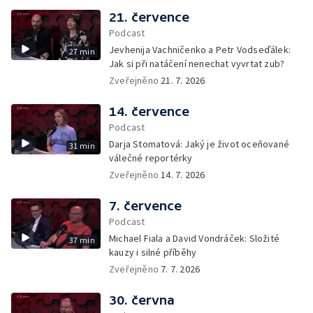
21. července
Podcast
Jevhenija Vachničenko a Petr Vodseďálek:
27 min
Jak si při natáčení nenechat vyvrtat zub?
Zveřejněno
21. 7. 2026
14. července
Podcast
Darja Stomatová: Jaký je život oceňované
31 min
válečné reportérky
Zveřejněno
14. 7. 2026
7. července
Podcast
Michael Fiala a David Vondráček: Složité
37 min
kauzy i silné příběhy
Zveřejněno
7. 7. 2026
30. června