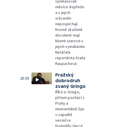
vyinkasovali
měsíce dopředu
a s jejich
vrácením
nepospíchají.
Kromě zkažené
dovolené mají
klienti starosti s
jejich vymáháním.
Natáčela
reportérka Staňa
Raupachová.
Pražský
25:55
dobrodruh
zvaný Gringo
Říká si Gringo,
přitom pochází z
Prahy a
momentálně žije
v zapadlé
vesničce
Drahoňův Újezd.