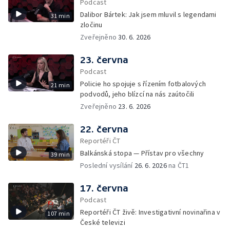
Podcast
Dalibor Bártek: Jak jsem mluvil s legendami
31 min
zločinu
Zveřejněno
30. 6. 2026
23. června
Podcast
Policie ho spojuje s řízením fotbalových
21 min
podvodů, jeho blízcí na nás zaútočili
Zveřejněno
23. 6. 2026
22. června
Reportéři ČT
Balkánská stopa — Přístav pro všechny
39 min
Poslední vysílání
26. 6. 2026
na ČT1
17. června
Podcast
Reportéři ČT živě: Investigativní novinařina v
107 min
České televizi