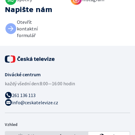
Napište nám
Otevřít
kontaktní
formulář
Divácké centrum
každý všední den:
8:00—16:00 hodin
261 136 113
info@ceskatelevize.cz
Vzhled