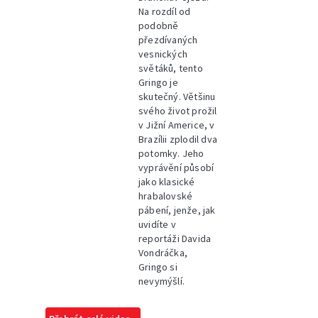
Na rozdíl od
podobně
přezdívaných
vesnických
světáků, tento
Gringo je
skutečný. Většinu
svého život prožil
v Jižní Americe, v
Brazílii zplodil dva
potomky. Jeho
vyprávění působí
jako klasické
hrabalovské
pábení, jenže, jak
uvidíte v
reportáži Davida
Vondráčka,
Gringo si
nevymýšlí.