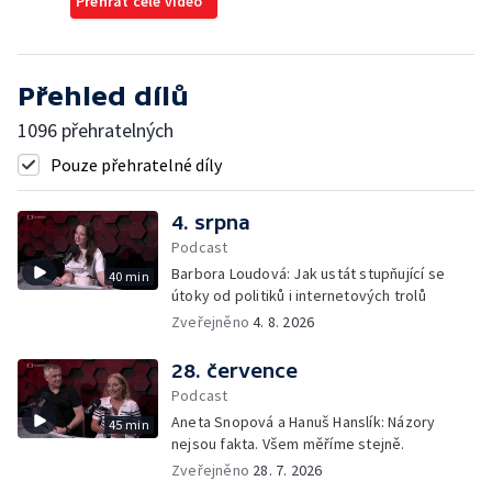
Přehrát celé video
Přehled dílů
1096 přehratelných
Pouze přehratelné díly
4. srpna
Podcast
Barbora Loudová: Jak ustát stupňující se
40 min
útoky od politiků i internetových trolů
Zveřejněno
4. 8. 2026
28. července
Podcast
Aneta Snopová a Hanuš Hanslík: Názory
45 min
nejsou fakta. Všem měříme stejně.
Zveřejněno
28. 7. 2026