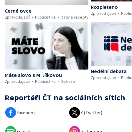
Rozpleteno
Černé ovce
Zpravodajství
Public
Zpravodajství
Publicistika
Rady a recepty
Nedělní debata
Máte slovo s M. Jílkovou
Zpravodajství
Public
Zpravodajství
Publicistika
Diskuze
Reportéři ČT
na sociálních sítích
Facebook
X (Twitter)
Spotify
Instagram