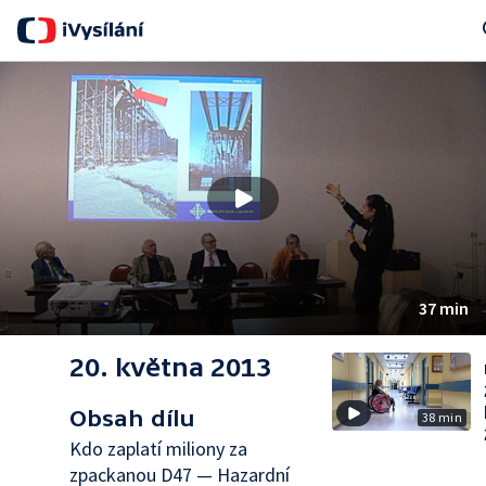
Se
37 min
20. května 2013
Obsah dílu
38 min
Kdo zaplatí miliony za
zpackanou D47 — Hazardní