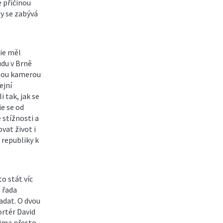
e příčinou
dy se zabývá
cie měl
udu v Brně
ytou kamerou
ejní
 tak, jak se
ie se od
 stížnosti a
vat život i
 republiky k
o stát víc
, řada
adat. O dvou
ortér David
ima přesto,