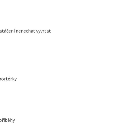
natáčení nenechat vyvrtat
portérky
 příběhy