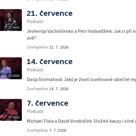
21. července
Podcast
27 min
Jevhenija Vachničenko a Petr Vodseďálek: Jak si při 
zub?
Zveřejněno
21. 7. 2026
14. července
Podcast
31 min
Darja Stomatová: Jaký je život oceňované válečné re
Zveřejněno
14. 7. 2026
7. července
Podcast
37 min
Michael Fiala a David Vondráček: Složité kauzy i silné
Zveřejněno
7. 7. 2026