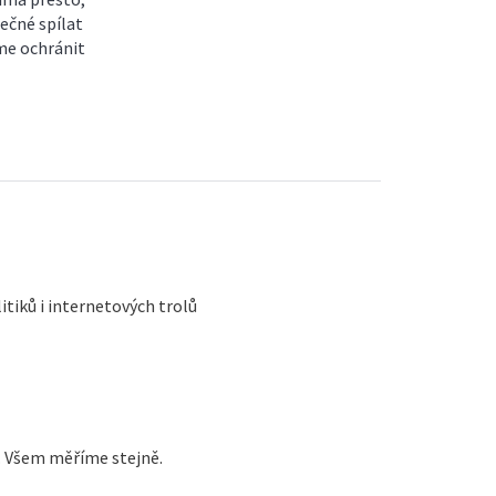
tečné spílat
me ochránit
itiků i internetových trolů
. Všem měříme stejně.