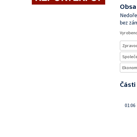
Obsa
Nedořeš
bez zá
Vyroben
Zpravod
Společe
Ekonom
Části
01:06