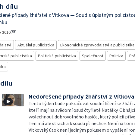
h dílu
ené případy žhářství z Vítkova — Soud s úplatným policisto
mku
o
2010
ajství
Aktuální publicistika
Ekonomické zpravodajství a publicistika
nská publicistika
Politická publicistika
Společnost
Politika
Pr
ika
 dílu
Nedořešené případy žhářství z Vítkova
Tento týden bude pokračovat soudní líčení se žháři z
kteří mají na svědomí osud čtyřleté Natálky. Obhájci
vyslechnout dobrovolného hasiče, který policii přive
Ten má ale strach a k soudu jít nechce. Není na tom 
Vítkovský útok není jediným pokusem o vypálení ro