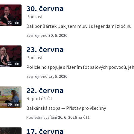
30. června
Podcast
31 min
Dalibor Bártek: Jak jsem mluvil s legendami zločinu
Zveřejněno
30. 6. 2026
23. června
Podcast
21 min
Policie ho spojuje s řízením fotbalových podvodů, jeho
Zveřejněno
23. 6. 2026
22. června
Reportéři ČT
39 min
Balkánská stopa — Přístav pro všechny
Poslední vysílání
26. 6. 2026
na ČT1
17. června