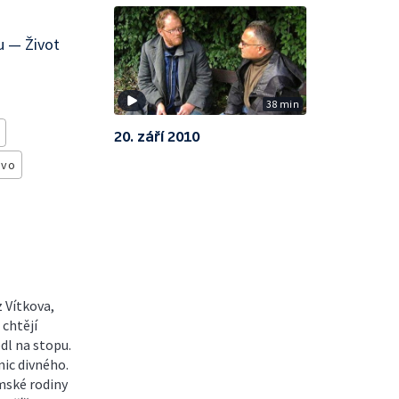
u — Život
38 min
20. září 2010
ávo
 Vítkova,
 chtějí
dl na stopu.
nic divného.
mské rodiny