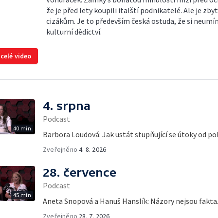
že je před lety koupili italští podnikatelé. Ale je zby
cizákům. Je to především česká ostuda, že si neumí
kulturní dědictví.
 celé video
4. srpna
Podcast
40 min
Barbora Loudová: Jak ustát stupňující se útoky od pol
Zveřejněno
4. 8. 2026
28. července
Podcast
45 min
Aneta Snopová a Hanuš Hanslík: Názory nejsou fakta
Zveřejněno
28. 7. 2026