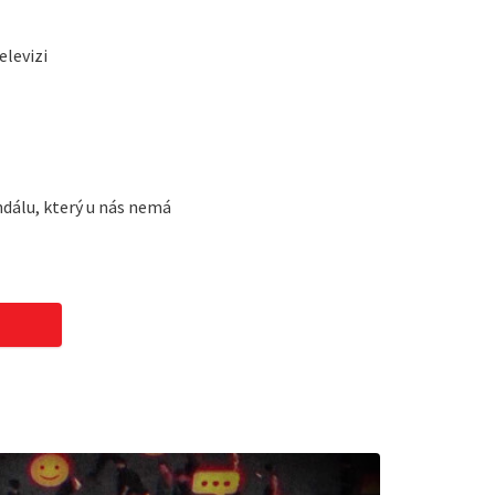
elevizi
ndálu, který u nás nemá