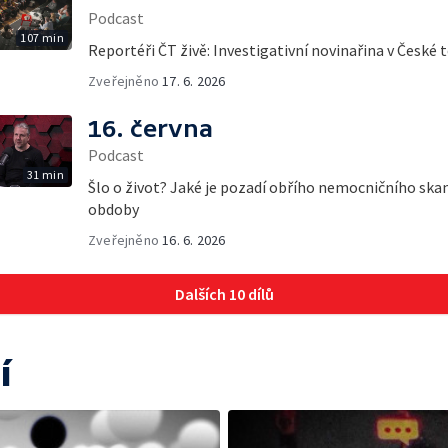
Podcast
107 min
Reportéři ČT živě: Investigativní novinařina v České t
Zveřejněno
17. 6. 2026
16. června
Podcast
31 min
Šlo o život? Jaké je pozadí obřího nemocničního ska
obdoby
Zveřejněno
16. 6. 2026
Dalších 10 dílů
í