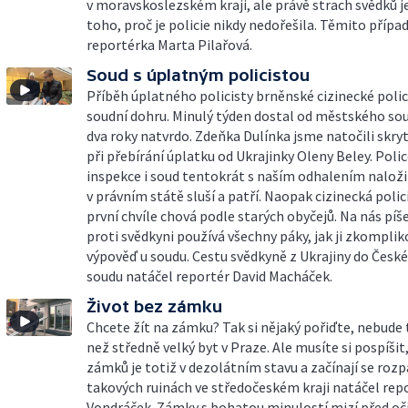
v moravskoslezském kraji, ale právě strach svědků j
toho, proč je policie nikdy nedořešila. Těmito přípa
reportérka Marta Pilařová.
Soud s úplatným policistou
Příběh úplatného policisty brněnské cizinecké poli
soudní dohru. Minulý týden dostal od městského so
dva roky natvrdo. Zdeňka Dulínka jsme natočili skr
při přebírání úplatku od Ukrajinky Oleny Beley. Polic
inspekce i soud tentokrát s naším odhalením naložili
v právním státě sluší a patří. Naopak cizinecká polic
první chvíle chová podle starých obyčejů. Na nás píše
proti svědkyni používá všechny páky, jak ji zkompliko
výpověď u soudu. Cestu svědkyně z Ukrajiny do České
soudu natáčel reportér David Macháček.
Život bez zámku
Chcete žít na zámku? Tak si nějaký pořiďte, nebude t
než středně velký byt v Praze. Ale musíte si pospíšit
zámků je totiž v dezolátním stavu a začínají se rozp
takových ruinách ve středočeském kraji natáčel rep
Vondráček. Zámky s bohatou minulostí mizí před oč