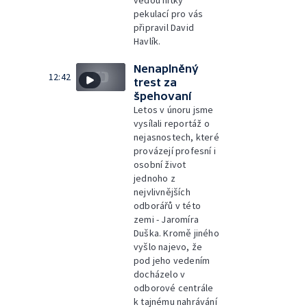
vedou nitky
pekulací pro vás
připravil David
Havlík.
Nenaplněný
12:42
trest za
špehovaní
Letos v únoru jsme
vysílali reportáž o
nejasnostech, které
provázejí profesní i
osobní život
jednoho z
nejvlivnějších
odborářů v této
zemi - Jaromíra
Duška. Kromě jiného
vyšlo najevo, že
pod jeho vedením
docházelo v
odborové centrále
k tajnému nahrávání