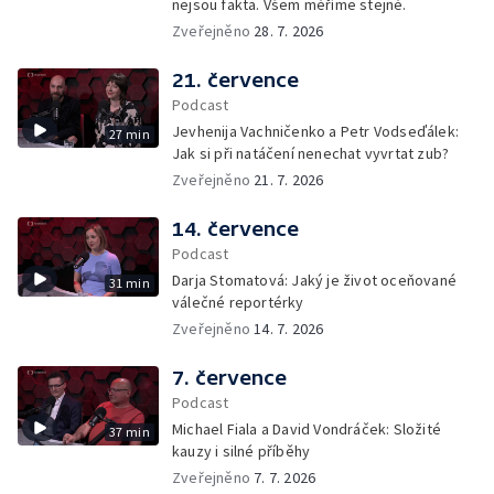
nejsou fakta. Všem měříme stejně.
Zveřejněno
28. 7. 2026
21. července
Podcast
Jevhenija Vachničenko a Petr Vodseďálek:
27 min
Jak si při natáčení nenechat vyvrtat zub?
Zveřejněno
21. 7. 2026
14. července
Podcast
Darja Stomatová: Jaký je život oceňované
31 min
válečné reportérky
Zveřejněno
14. 7. 2026
7. července
Podcast
Michael Fiala a David Vondráček: Složité
37 min
kauzy i silné příběhy
Zveřejněno
7. 7. 2026