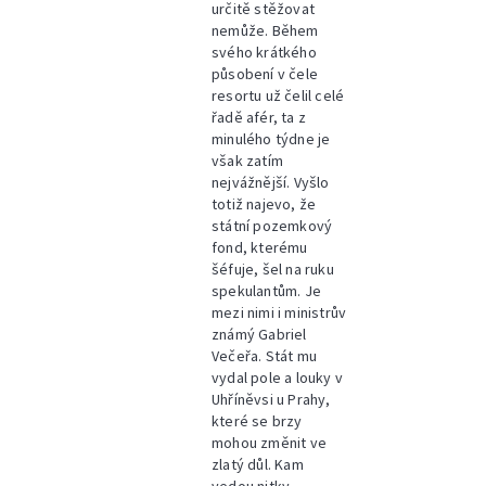
určitě stěžovat
nemůže. Během
svého krátkého
působení v čele
resortu už čelil celé
řadě afér, ta z
minulého týdne je
však zatím
nejvážnější. Vyšlo
totiž najevo, že
státní pozemkový
fond, kterému
šéfuje, šel na ruku
spekulantům. Je
mezi nimi i ministrův
známý Gabriel
Večeřa. Stát mu
vydal pole a louky v
Uhříněvsi u Prahy,
které se brzy
mohou změnit ve
zlatý důl. Kam