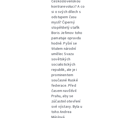
Československou
kontrarevoluci? A co
si o svých dílech s
odstupem času
myslí? Čiperný
stopětiletý stařík
Boris Jefimov toho
pamatuje opravdu
hodně. Pyšní se
titulem národní
umělec Svazu
sovětských
socialistických
republik, ale je i
prominentem
současné Ruské
federace. Před
časem navštívil
Prahu, aby se
zúčastnil otevření
své výstavy. Byla u
toho Andrea
Máslová.