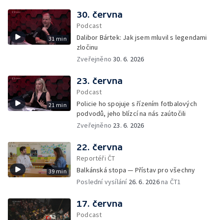
30. června
Podcast
Dalibor Bártek: Jak jsem mluvil s legendami
31 min
zločinu
Zveřejněno
30. 6. 2026
23. června
Podcast
Policie ho spojuje s řízením fotbalových
21 min
podvodů, jeho blízcí na nás zaútočili
Zveřejněno
23. 6. 2026
22. června
Reportéři ČT
Balkánská stopa — Přístav pro všechny
39 min
Poslední vysílání
26. 6. 2026
na ČT1
17. června
Podcast