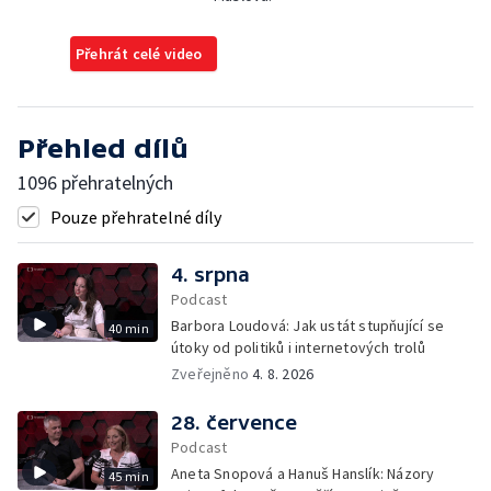
Přehrát celé video
Přehled dílů
1096 přehratelných
Pouze přehratelné díly
4. srpna
Podcast
Barbora Loudová: Jak ustát stupňující se
40 min
útoky od politiků i internetových trolů
Zveřejněno
4. 8. 2026
28. července
Podcast
Aneta Snopová a Hanuš Hanslík: Názory
45 min