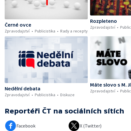
Rozpleteno
Černé ovce
Zpravodajství
Public
Zpravodajství
Publicistika
Rady a recepty
Máte slovo s M. J
Nedělní debata
Zpravodajství
Public
Zpravodajství
Publicistika
Diskuze
Reportéři ČT
na sociálních sítích
Facebook
X (Twitter)