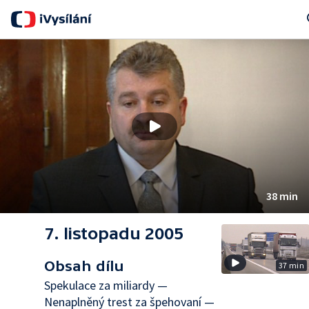
Se
38 min
7. listopadu 2005
Obsah dílu
37 min
Spekulace za miliardy —
Nenaplněný trest za špehovaní —