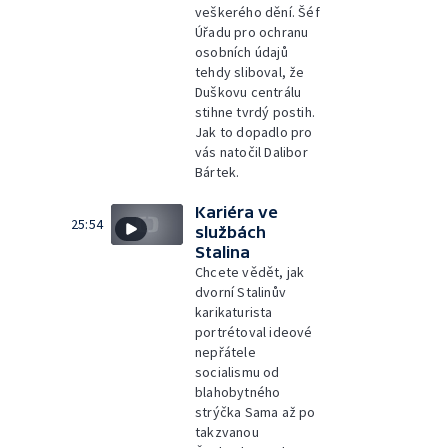
veškerého dění. Šéf
Úřadu pro ochranu
osobních údajů
tehdy sliboval, že
Duškovu centrálu
stihne tvrdý postih.
Jak to dopadlo pro
vás natočil Dalibor
Bártek.
Kariéra ve
25:54
službách
Stalina
Chcete vědět, jak
dvorní Stalinův
karikaturista
portrétoval ideové
nepřátele
socialismu od
blahobytného
strýčka Sama až po
takzvanou