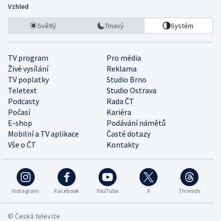
Vzhled
Světlý
Tmavý
Systém
TV program
Pro média
Živé vysílání
Reklama
TV poplatky
Studio Brno
Teletext
Studio Ostrava
Podcasty
Rada ČT
Počasí
Kariéra
E-shop
Podávání námětů
Mobilní a TV aplikace
Časté dotazy
Vše o ČT
Kontakty
Instagram
Facebook
YouTube
X
Threads
© Česká televize