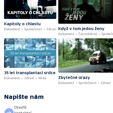
Kapitoly o chlastu
Když v tom jedou ženy
Dokument
Společnost
Zdraví
Dokument
Časosběrný
Společ
35 let transplantací srdce
Zbytečné úrazy
Dokument
Zdraví
Věda
Dokument
Společnost
Zdraví
Napište nám
Otevřít
kontaktní