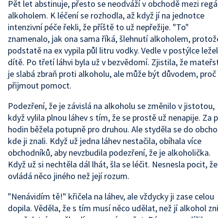
Pět let abstinuje, přesto se neodváží v obchodě mezi regá
alkoholem. K léčení se rozhodla, až když jí na jednotce
intenzivní péče řekli, že příště to už nepřežije. "To"
znamenalo, jak ona sama říká, šlehnutí alkoholem, protož
podstatě na ex vypila půl litru vodky. Vedle v postýlce leže
dítě. Po třetí láhvi byla už v bezvědomí. Zjistila, že mateřs
je slabá zbraň proti alkoholu, ale může být důvodem, proč
přijmout pomoct.
Podezření, že je závislá na alkoholu se změnilo v jistotou,
když vylila plnou láhev s tím, že se prostě už nenapije. Za 
hodin běžela potupně pro druhou. Ale styděla se do obcho
kde ji znali. Když už jedna láhev nestačila, obíhala více
obchodníků, aby nevzbudila podezření, že je alkoholička.
Když už si nechtěla dál lhát, šla se léčit. Nesnesla pocit, že 
ovládá něco jiného než její rozum.
"Nenávidím tě!" křičela na láhev, ale vždycky ji zase celou
dopila. Věděla, že s tím musí něco udělat, než jí alkohol zni