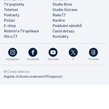
TV poplatky
Studio Brno
Teletext
Studio Ostrava
Podcasty
Rada ČT
Počasí
Kariéra
E-shop
Podávání námětů
Mobilní a TV aplikace
Časté dotazy
Vše o ČT
Kontakty
Instagram
Facebook
YouTube
X
Threads
© Česká televize
•
•
English
Ochrana soukromí
Přístupnost