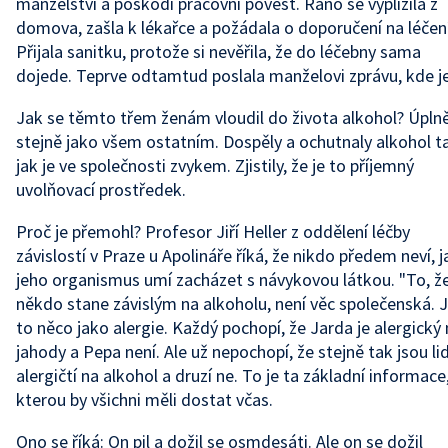
manželství a poškodí pracovní pověst. Ráno se vyplížila z
domova, zašla k lékařce a požádala o doporučení na léčení
Přijala sanitku, protože si nevěřila, že do léčebny sama
dojede. Teprve odtamtud poslala manželovi zprávu, kde je
Jak se těmto třem ženám vloudil do života alkohol? Úpln
stejně jako všem ostatním. Dospěly a ochutnaly alkohol t
jak je ve společnosti zvykem. Zjistily, že je to příjemný
uvolňovací prostředek.
Proč je přemohl? Profesor Jiří Heller z oddělení léčby
závislostí v Praze u Apolináře říká, že nikdo předem neví, j
jeho organismus umí zacházet s návykovou látkou. "To, ž
někdo stane závislým na alkoholu, není věc společenská. 
to něco jako alergie. Každý pochopí, že Jarda je alergický
jahody a Pepa není. Ale už nepochopí, že stejně tak jsou lid
alergičtí na alkohol a druzí ne. To je ta základní informace
kterou by všichni měli dostat včas.
Ono se říká: On pil a dožil se osmdesáti. Ale on se dožil