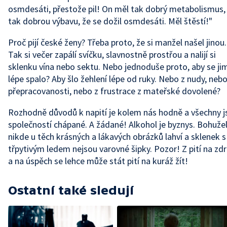
osmdesáti, přestože pil! On měl tak dobrý metabolismus,
tak dobrou výbavu, že se dožil osmdesáti. Měl štěstí!"
Proč pijí české ženy? Třeba proto, že si manžel našel jinou.
Tak si večer zapálí svíčku, slavnostně prostřou a nalijí si
sklenku vína nebo sektu. Nebo jednoduše proto, aby se ji
lépe spalo? Aby šlo žehlení lépe od ruky. Nebo z nudy, nebo
přepracovanosti, nebo z frustrace z mateřské dovolené?
Rozhodně důvodů k napití je kolem nás hodně a všechny j
společností chápané. A žádané! Alkohol je byznys. Bohužel
nikde u těch krásných a lákavých obrázků lahví a sklenek s
třpytivým ledem nejsou varovné šipky. Pozor! Z pití na zdr
a na úspěch se lehce může stát pití na kuráž žít!
Ostatní také sledují