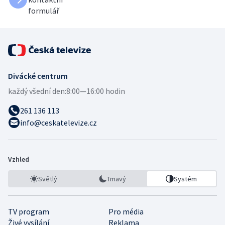
formulář
Divácké centrum
každý všední den:
8:00—16:00 hodin
261 136 113
info@ceskatelevize.cz
Vzhled
Světlý
Tmavý
Systém
TV program
Pro média
Živé vysílání
Reklama