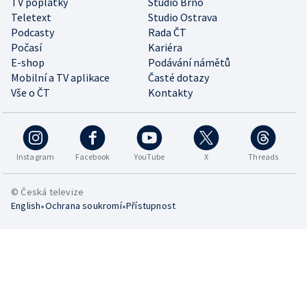
TV poplatky
Studio Brno
Teletext
Studio Ostrava
Podcasty
Rada ČT
Počasí
Kariéra
E-shop
Podávání námětů
Mobilní a TV aplikace
Časté dotazy
Vše o ČT
Kontakty
Instagram
Facebook
YouTube
X
Threads
© Česká televize
•
•
English
Ochrana soukromí
Přístupnost