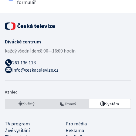
formulář
Divácké centrum
každý všední den:
8:00—16:00 hodin
261 136 113
info@ceskatelevize.cz
Vzhled
Světlý
Tmavý
Systém
TV program
Pro média
Živé vysílání
Reklama