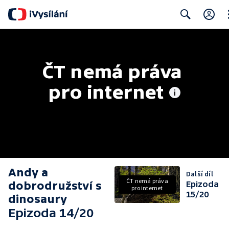
Cl
Search
ČT nemá práva 
pro internet
Andy a
Další díl
ČT nemá práva
dobrodružství s
Epizoda
pro internet
15/20
dinosaury
Epizoda 14/20