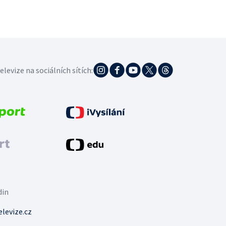
elevize na sociálních sítích:
din
levize.cz