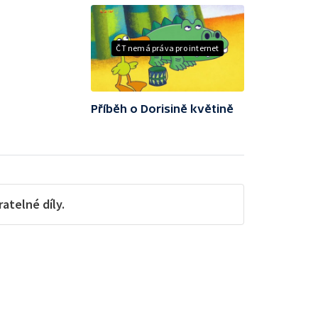
ČT nemá práva pro internet
Příběh o Dorisině květině
telné díly.