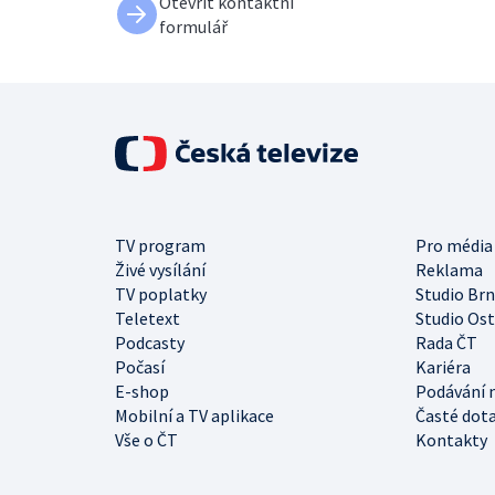
Otevřít kontaktní
formulář
TV program
Pro média
Živé vysílání
Reklama
TV poplatky
Studio Br
Teletext
Studio Os
Podcasty
Rada ČT
Počasí
Kariéra
E-shop
Podávání 
Mobilní a TV aplikace
Časté dot
Vše o ČT
Kontakty