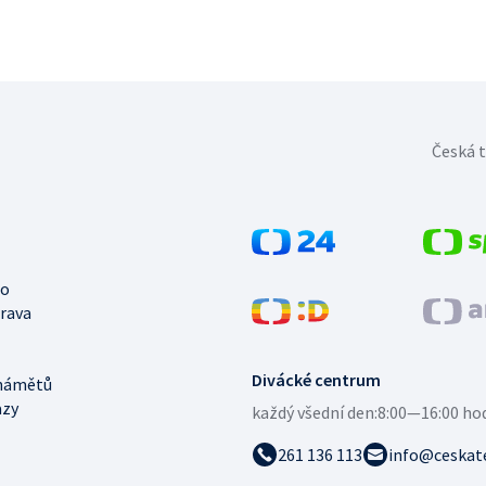
Česká t
no
trava
Divácké centrum
námětů
azy
každý všední den:
8:00—16:00 ho
261 136 113
info@ceskate