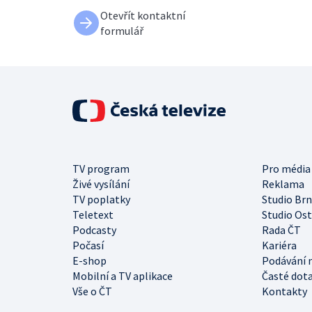
Otevřít kontaktní
formulář
TV program
Pro média
Živé vysílání
Reklama
TV poplatky
Studio Br
Teletext
Studio Os
Podcasty
Rada ČT
Počasí
Kariéra
E-shop
Podávání 
Mobilní a TV aplikace
Časté dot
Vše o ČT
Kontakty