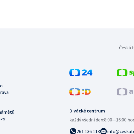
Česká t
no
trava
Divácké centrum
námětů
azy
každý všední den:
8:00—16:00 ho
261 136 113
info@ceskate