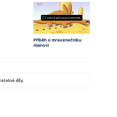
ČT nemá práva pro internet
Příběh o mravenečníku
Alanovi
telné díly.