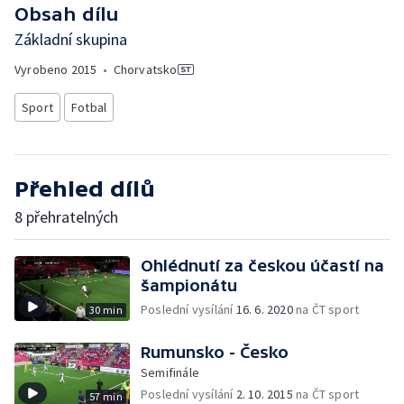
Obsah dílu
Základní skupina
Vyrobeno
2015
•
Chorvatsko
Sport
Fotbal
Přehled dílů
8 přehratelných
Ohlédnutí za českou účastí na
šampionátu
Poslední vysílání
16. 6. 2020
na ČT sport
30 min
Rumunsko - Česko
Semifinále
Poslední vysílání
2. 10. 2015
na ČT sport
57 min