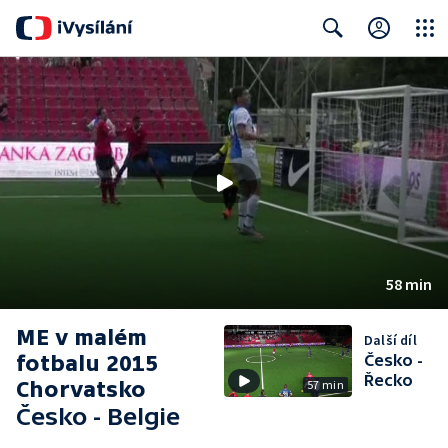
Close
Search
58 min
ME v malém
Další díl
fotbalu 2015
Česko -
Řecko
Chorvatsko
57 min
Česko - Belgie