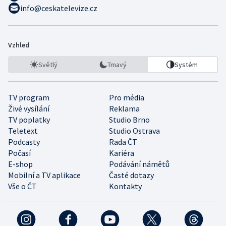
info@ceskatelevize.cz
Vzhled
Světlý
Tmavý
Systém
TV program
Pro média
Živé vysílání
Reklama
TV poplatky
Studio Brno
Teletext
Studio Ostrava
Podcasty
Rada ČT
Počasí
Kariéra
E-shop
Podávání námětů
Mobilní a TV aplikace
Časté dotazy
Vše o ČT
Kontakty