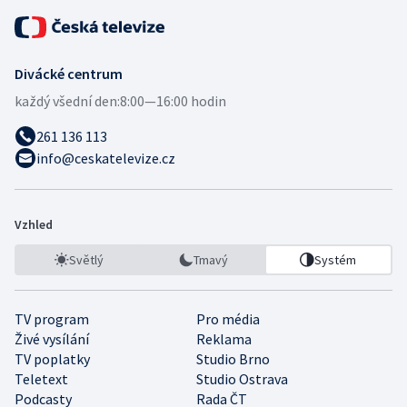
Divácké centrum
každý všední den:
8:00—16:00 hodin
261 136 113
info@ceskatelevize.cz
Vzhled
Světlý
Tmavý
Systém
TV program
Pro média
Živé vysílání
Reklama
TV poplatky
Studio Brno
Teletext
Studio Ostrava
Podcasty
Rada ČT