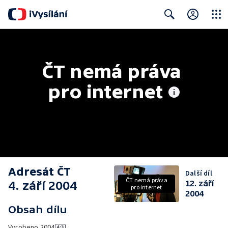
Close
Search
ČT nemá práva 
pro internet
Adresát ČT
Další díl
ČT nemá práva
4. září 2004
12. září
pro internet
2004
Obsah dílu
Vyrobeno
2004