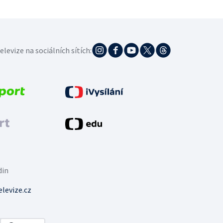
elevize na sociálních sítích:
din
levize.cz