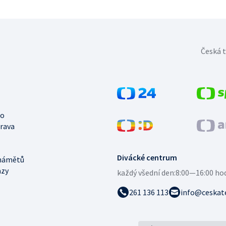
Česká t
no
trava
Divácké centrum
námětů
azy
každý všední den:
8:00—16:00 ho
261 136 113
info@ceskate