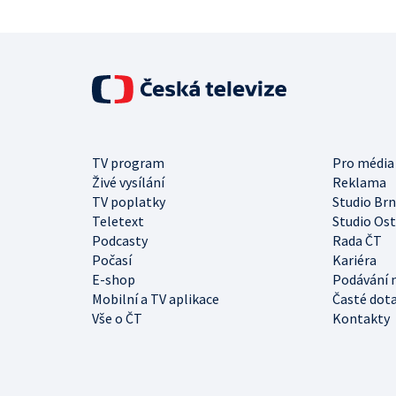
TV program
Pro média
Živé vysílání
Reklama
TV poplatky
Studio Br
Teletext
Studio Os
Podcasty
Rada ČT
Počasí
Kariéra
E-shop
Podávání 
Mobilní a TV aplikace
Časté dot
Vše o ČT
Kontakty