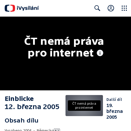
Close
Search
ČT nemá práva 
pro internet
Einblicke
Další díl
ČT nemá práva
12. března 2005
19.
pro internet
března
2005
Obsah dílu
Vyrobeno
2004
•
Německo