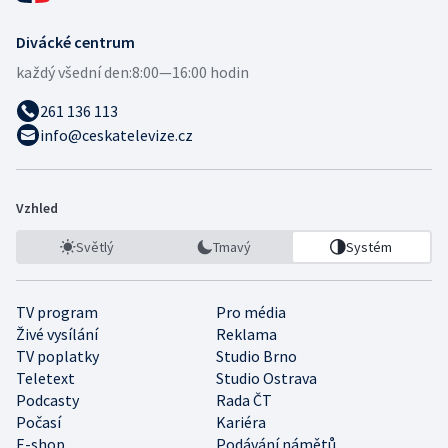
Divácké centrum
každý všední den:
8:00—16:00 hodin
261 136 113
info@ceskatelevize.cz
Vzhled
Světlý
Tmavý
Systém
TV program
Pro média
Živé vysílání
Reklama
TV poplatky
Studio Brno
Teletext
Studio Ostrava
Podcasty
Rada ČT
Počasí
Kariéra
E-shop
Podávání námětů