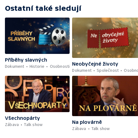
Ostatní také sledují
Příběhy slavných
Neobyčejné životy
Dokument
Historie
Osobnosti
Dokument
Společnost
Osobno
Všechnopárty
Na plovárně
Zábava
Talk show
Zábava
Talk show