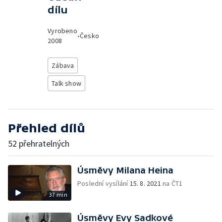
dílu
Vyrobeno
•
Česko
2008
Zábava
Talk show
Přehled dílů
52 přehratelných
Úsměvy Milana Heina
Poslední vysílání
15. 8. 2021
na ČT1
37 min
Úsměvy Evy Sadkové