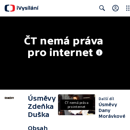
Clo
Search
ČT nemá práva 
pro internet
Úsměvy
Další díl
ČT nemá práva
Úsměvy
Zdeňka
pro internet
Dany
Duška
Morávkové
Obsah