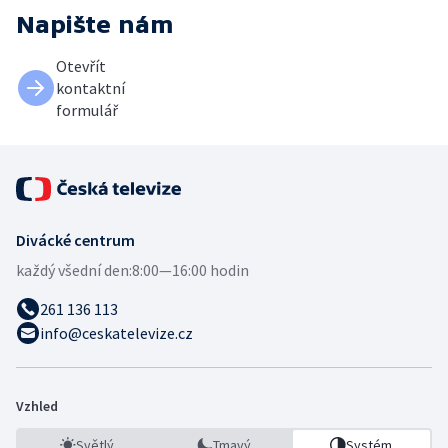
Napište nám
Otevřít
kontaktní
formulář
Divácké centrum
každý všední den:
8:00—16:00 hodin
261 136 113
info@ceskatelevize.cz
Vzhled
Světlý
Tmavý
Systém