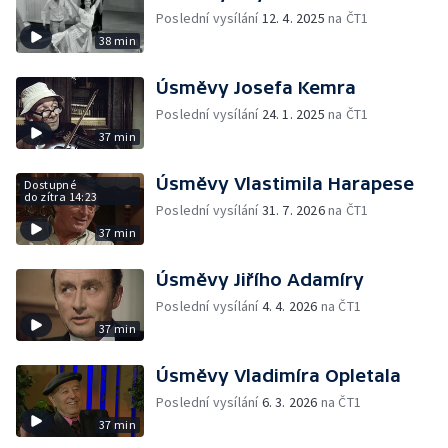
Poslední vysílání
12. 4. 2025
na ČT1
38 min
Úsměvy Josefa Kemra
Poslední vysílání
24. 1. 2025
na ČT1
37 min
Úsměvy Vlastimila Harapese
Dostupné
do zítra 14:23
Poslední vysílání
31. 7. 2026
na ČT1
37 min
Úsměvy Jiřího Adamíry
Poslední vysílání
4. 4. 2026
na ČT1
37 min
Úsměvy Vladimíra Opletala
Poslední vysílání
6. 3. 2026
na ČT1
37 min