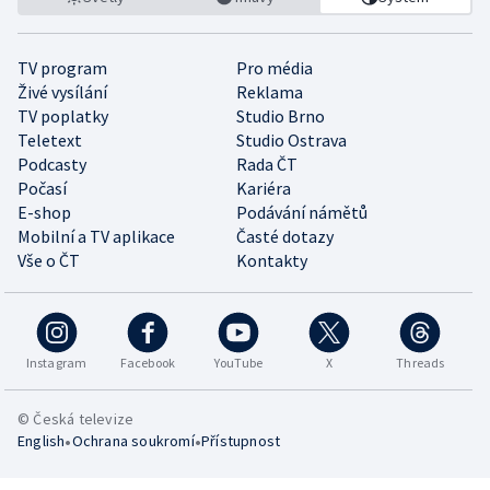
TV program
Pro média
Živé vysílání
Reklama
TV poplatky
Studio Brno
Teletext
Studio Ostrava
Podcasty
Rada ČT
Počasí
Kariéra
E-shop
Podávání námětů
Mobilní a TV aplikace
Časté dotazy
Vše o ČT
Kontakty
Instagram
Facebook
YouTube
X
Threads
© Česká televize
•
•
English
Ochrana soukromí
Přístupnost