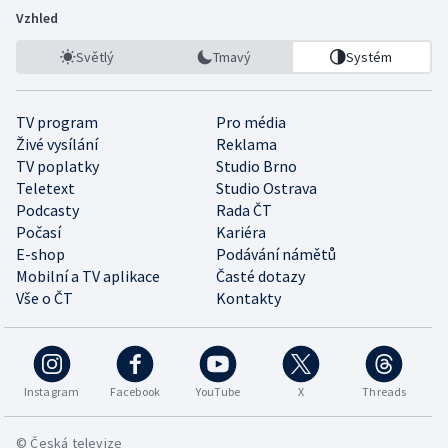
Vzhled
Světlý
Tmavý
Systém
TV program
Pro média
Živé vysílání
Reklama
TV poplatky
Studio Brno
Teletext
Studio Ostrava
Podcasty
Rada ČT
Počasí
Kariéra
E-shop
Podávání námětů
Mobilní a TV aplikace
Časté dotazy
Vše o ČT
Kontakty
Instagram
Facebook
YouTube
X
Threads
© Česká televize