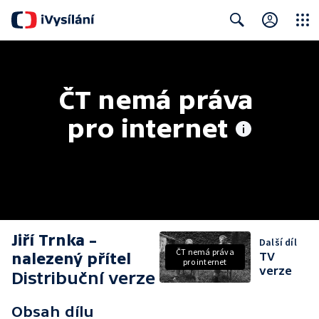
Close
Search
ČT nemá práva 
pro internet
Jiří Trnka –
Další díl
ČT nemá práva
nalezený přítel
TV
pro internet
verze
Distribuční verze
Obsah dílu