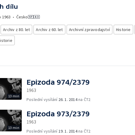
h dílu
o
1963
•
Česko
Archiv z 80. let
Archiv z 60. let
Archivní zpravodajství
Historie
istorie
Epizoda 974/2379
1963
13 min
Poslední vysílání
26. 1. 2014
na ČT2
Epizoda 973/2379
1963
13 min
Poslední vysílání
19. 1. 2014
na ČT2