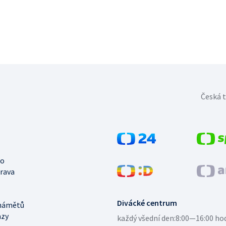
Česká t
no
trava
Divácké centrum
námětů
azy
každý všední den:
8:00—16:00 ho