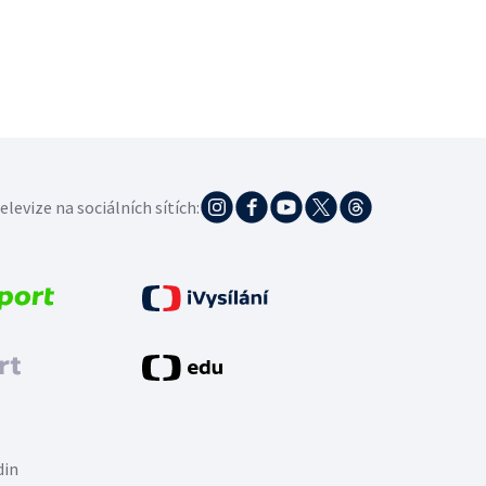
elevize na sociálních sítích:
din