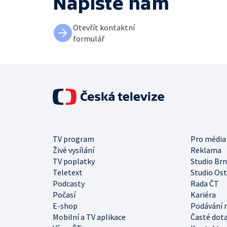
Napište nám
Otevřít kontaktní
formulář
TV program
Pro média
Živé vysílání
Reklama
TV poplatky
Studio Br
Teletext
Studio Os
Podcasty
Rada ČT
Počasí
Kariéra
E-shop
Podávání 
Mobilní a TV aplikace
Časté dot