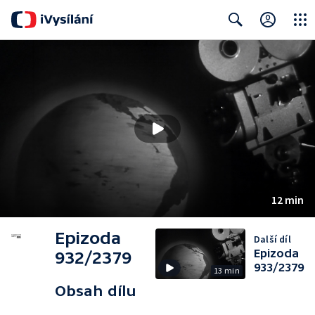
Close
Search
12 min
Epizoda
Další díl
Epizoda
932/2379
933/2379
13 min
Obsah dílu