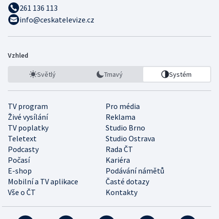
261 136 113
info@ceskatelevize.cz
Vzhled
Světlý
Tmavý
Systém
TV program
Pro média
Živé vysílání
Reklama
TV poplatky
Studio Brno
Teletext
Studio Ostrava
Podcasty
Rada ČT
Počasí
Kariéra
E-shop
Podávání námětů
Mobilní a TV aplikace
Časté dotazy
Vše o ČT
Kontakty