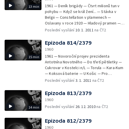
1961 — Deník brigády — Čtvrt milionů tun v
13 min
pohybu — Když se král žení... — Stávka v
Belgii — Constellation v plamenech —
Oslavany v roce 1920 — Hladový pramen —
Malá laboratoř a cukrářští mistři — Slepice a
Poslední vysílání
10. 1. 2011
na ČT2
výzkum — Králík kontra leopard — Veslaři v
zimě
Epizoda 814/2379
1960
1961 — Novoroční projev prezidenta
15 min
Antotnína Novotného — Do třetí pětiletky —
Cukrovar v Kostelci n/L — Torula — Kara-Kum
— Koksová baterie — U Košic — Pro
milovníky literatury — Děti z jeslí
Poslední vysílání
3. 1. 2011
na ČT2
Epizoda 813/2379
1960
Poslední vysílání
26. 12. 2010
na ČT2
14 min
Epizoda 812/2379
1960