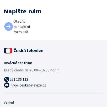
Napište nám
Otevřít
kontaktní
formulář
Divácké centrum
každý všední den:
8:00—16:00 hodin
261 136 113
info@ceskatelevize.cz
Vzhled