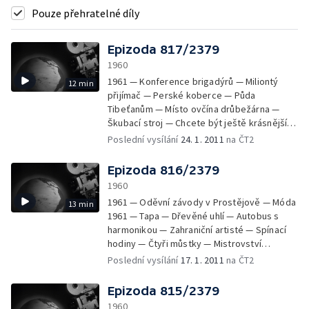
Pouze přehratelné díly
Epizoda 817/2379
1960
1961 — Konference brigadýrů — Miliontý
12 min
přijímač — Perské koberce — Půda
Tibeťanům — Místo ovčína drůbežárna —
Škubací stroj — Chcete být ještě krásnější?
— Skokani ve Vysokém nad Jizerou —
Poslední vysílání
24. 1. 2011
na ČT2
Vteřiny týdne
Epizoda 816/2379
1960
1961 — Oděvní závody v Prostějově — Móda
13 min
1961 — Tapa — Dřevěné uhlí — Autobus s
harmonikou — Zahraniční artisté — Spínací
hodiny — Čtyři můstky — Mistrovství
republiky v krasobruslení v Ostravě. —
Poslední vysílání
17. 1. 2011
na ČT2
Taneční orchestry
Epizoda 815/2379
1960