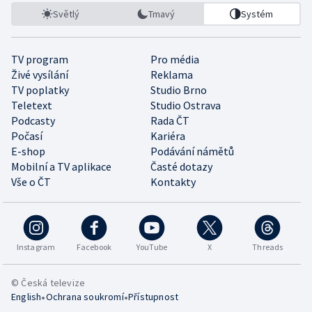
Světlý
Tmavý
Systém
TV program
Pro média
Živé vysílání
Reklama
TV poplatky
Studio Brno
Teletext
Studio Ostrava
Podcasty
Rada ČT
Počasí
Kariéra
E-shop
Podávání námětů
Mobilní a TV aplikace
Časté dotazy
Vše o ČT
Kontakty
Instagram
Facebook
YouTube
X
Threads
© Česká televize
•
•
English
Ochrana soukromí
Přístupnost