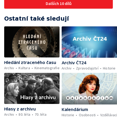
Dalších 10 dílů
Ostatní také sledují
Hledání ztraceného času
Archiv ČT24
Archiv
Kultura
Kinematografie
Archiv
Zpravodajství
Historie
Hlasy z archivu
Kalendárium
Archiv
80. léta
70. léta
Historie
Osobnosti
Vzdělávac