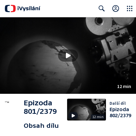
Close
Search
12 min
Epizoda
Další díl
Epizoda
801/2379
802/2379
12 min
Obsah dílu