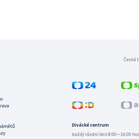
Česká t
no
trava
Divácké centrum
námětů
azy
každý všední den:
8:00—16:00 ho