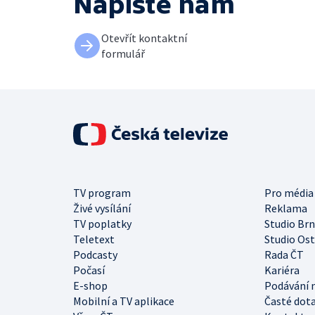
Napište nám
Otevřít kontaktní
formulář
TV program
Pro média
Živé vysílání
Reklama
TV poplatky
Studio Br
Teletext
Studio Os
Podcasty
Rada ČT
Počasí
Kariéra
E-shop
Podávání 
Mobilní a TV aplikace
Časté dot