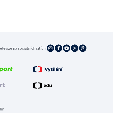
elevize na sociálních sítích:
din