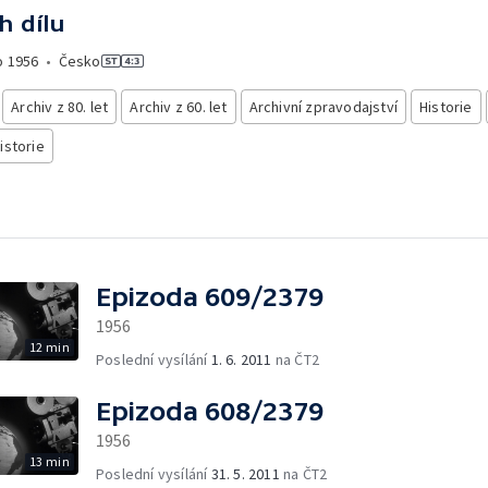
h dílu
o
1956
•
Česko
Archiv z 80. let
Archiv z 60. let
Archivní zpravodajství
Historie
istorie
Epizoda 609/2379
1956
12 min
Poslední vysílání
1. 6. 2011
na ČT2
Epizoda 608/2379
1956
13 min
Poslední vysílání
31. 5. 2011
na ČT2