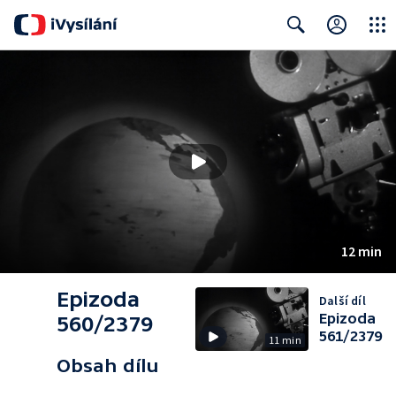
Close
Search
12 min
Epizoda
Další díl
Epizoda
560/2379
561/2379
11 min
Obsah dílu