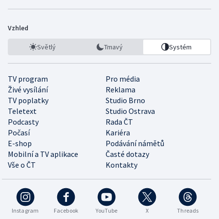
Vzhled
Světlý
Tmavý
Systém
TV program
Pro média
Živé vysílání
Reklama
TV poplatky
Studio Brno
Teletext
Studio Ostrava
Podcasty
Rada ČT
Počasí
Kariéra
E-shop
Podávání námětů
Mobilní a TV aplikace
Časté dotazy
Vše o ČT
Kontakty
Instagram
Facebook
YouTube
X
Threads