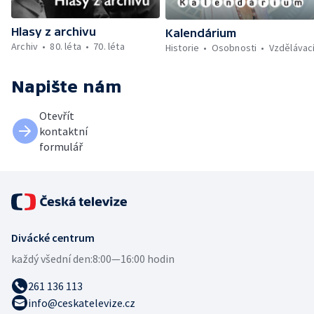
Hlasy z archivu
Kalendárium
Archiv
80. léta
70. léta
Historie
Osobnosti
Vzdělávac
Napište nám
Otevřít
kontaktní
formulář
Divácké centrum
každý všední den:
8:00—16:00 hodin
261 136 113
info@ceskatelevize.cz