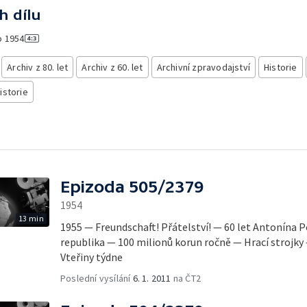
h dílu
o
1954
Archiv z 80. let
Archiv z 60. let
Archivní zpravodajství
Historie
istorie
Epizoda 505/2379
1954
13 min
1955 — Freundschaft! Přátelství! — 60 let Antonína P
republika — 100 milionů korun ročně — Hrací strojky
Vteřiny týdne
Poslední vysílání
6. 1. 2011
na ČT2