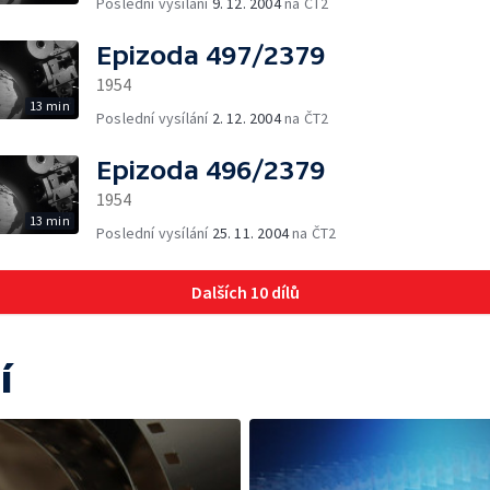
Poslední vysílání
9. 12. 2004
na ČT2
Epizoda 497/2379
1954
13 min
Poslední vysílání
2. 12. 2004
na ČT2
Epizoda 496/2379
1954
13 min
Poslední vysílání
25. 11. 2004
na ČT2
Dalších 10 dílů
í