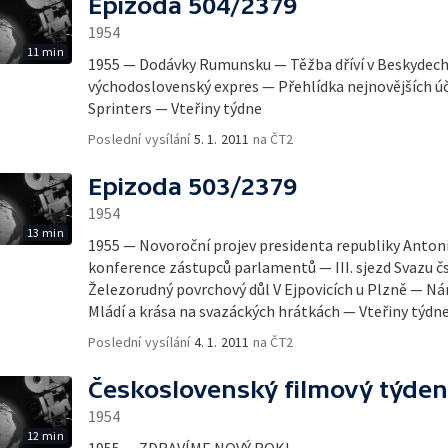
Epizoda 504/2379
1954
11 min
1955 — Dodávky Rumunsku — Těžba dříví v Beskydech
východoslovenský expres — Přehlídka nejnovějších ú
Sprinters — Vteřiny týdne
Poslední vysílání
5. 1. 2011
na ČT2
Epizoda 503/2379
1954
13 min
1955 — Novoroční projev presidenta republiky Anto
konference zástupců parlamentů — III. sjezd Svazu čs
Železorudný povrchový důl V Ejpovicích u Plzně — N
Mládí a krása na svazáckých hrátkách — Vteřiny týdn
Poslední vysílání
4. 1. 2011
na ČT2
Československý filmový týden
1954
12 min
1955 — ZDRAVÍME NOVÝ ROK!