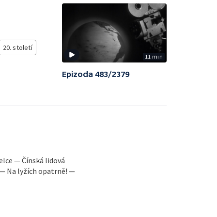
20. století
11 min
Epizoda 483/2379
elce — Čínská lidová
 — Na lyžích opatrně! —