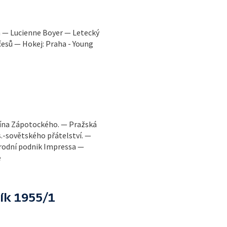
 — Lucienne Boyer — Letecký
česů — Hokej: Praha - Young
nína Zápotockého. — Pražská
.-sovětského přátelství. —
árodní podnik Impressa —
e
ík 1955/1