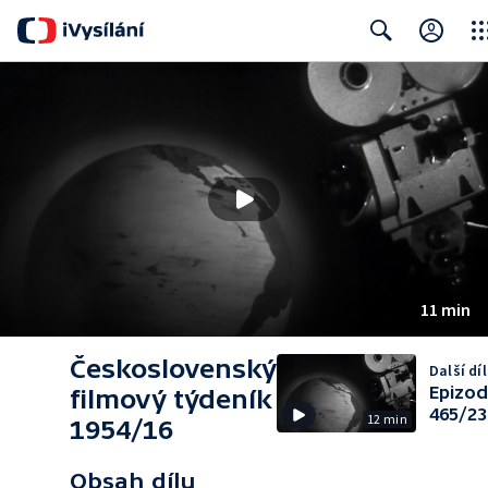
Clos
Search
11 min
Československý
Další díl
Epizo
filmový týdeník
465/23
12 min
1954/16
Obsah dílu