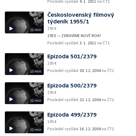
Železorudný povrchový důl V Ejpovicích u
Poslední vysílání
4. 1. 2011
na ČT2
Plzně — Národní podnik Impressa — Mládí a
krása na svazáckých hrátkách — Vteřiny
Československý filmový
týdne
týdeník 1955/1
1954
12 min
1955 — ZDRAVÍME NOVÝ ROK!
Poslední vysílání
3. 1. 2011
na ČT2
Epizoda 501/2379
1954
Poslední vysílání
30. 12. 2004
na ČT2
13 min
Epizoda 500/2379
1954
Poslední vysílání
23. 12. 2004
na ČT2
12 min
Epizoda 499/2379
1954
Poslední vysílání
16. 12. 2004
na ČT2
12 min