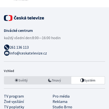
Divácké centrum
každý všední den:
8:00—16:00 hodin
261 136 113
info@ceskatelevize.cz
Vzhled
Světlý
Tmavý
Systém
TV program
Pro média
Živé vysílání
Reklama
TV poplatky
Studio Brno