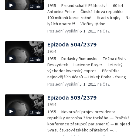
1955 — Freundschaft! Přátelství! — 60 let
13 min
Antonína Pelce — Čínská lidová republika —
100 milionů korun ročně — Hrací strojky — Na
lyžích opatrně! — Vteřiny týdne
Poslední vysílání
6. 1. 2011
na ČT2
Epizoda 504/2379
1954
1955 — Dodávky Rumunsku — Těžba dříví v
11 min
Beskydech — Lucienne Boyer — Letecký
východoslovenský expres — Přehlídka
nejnovějších účesů — Hokej: Praha - Young
Sprinters — Vteřiny týdne
Poslední vysílání
5. 1. 2011
na ČT2
Epizoda 503/2379
1954
1955 — Novoroční projev presidenta
13 min
republiky Antonína Zápotockého. — Pražská
konference zástupců parlamentů — III. sjezd
Svazu čs.-sovětského přátelství. —