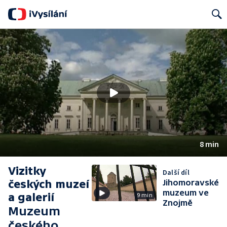
Search
8 min
Vizitky
Další díl
českých muzeí
Jihomoravské
muzeum ve
a galerií
9 min
Znojmě
Muzeum
českého