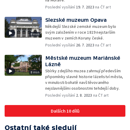
na Moravě.
Poslední vysílání
19. 7. 2023
na ČT art
Slezské muzeum Opava
Někdejší Slezské zemské muzeum bylo
svým založením v roce 1819 nejstarším
8 min
muzeem v zemích Koruny české.
Poslední vysílání
26. 7. 2023
na ČT art
Městské muzeum Mariánské
Lázně
Sbírky zdejšího muzea zahrnují především
8 min
připomínky slavné historie lázeňství města,
v minulosti bohatě navštěvovaného
nejslavnějšími osobnostmi tehdejší doby.
Poslední vysílání
2. 8. 2023
na ČT art
Dalších 10 dílů
Ostatní také sledují