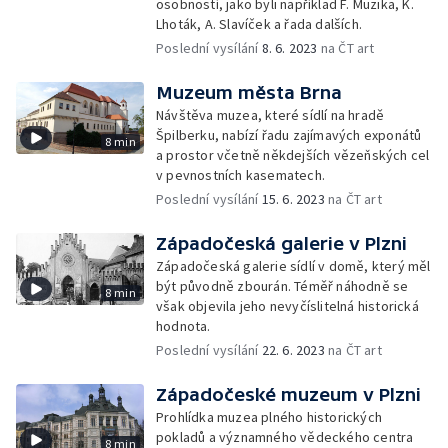
osobností, jako byli například F. Muzika, K.
Lhoták, A. Slavíček a řada dalších.
Poslední vysílání
8. 6. 2023
na ČT art
Muzeum města Brna
Návštěva muzea, které sídlí na hradě
Špilberku, nabízí řadu zajímavých exponátů
8 min
a prostor včetně někdejších vězeňských cel
v pevnostních kasematech.
Poslední vysílání
15. 6. 2023
na ČT art
Západočeská galerie v Plzni
Západočeská galerie sídlí v domě, který měl
být původně zbourán. Téměř náhodně se
8 min
však objevila jeho nevyčíslitelná historická
hodnota.
Poslední vysílání
22. 6. 2023
na ČT art
Západočeské muzeum v Plzni
Prohlídka muzea plného historických
pokladů a významného vědeckého centra
8 min