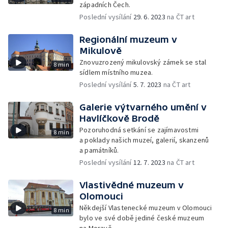
západních Čech.
Poslední vysílání
29. 6. 2023
na ČT art
Regionální muzeum v
Mikulově
Znovuzrozený mikulovský zámek se stal
8 min
sídlem místního muzea.
Poslední vysílání
5. 7. 2023
na ČT art
Galerie výtvarného umění v
Havlíčkově Brodě
Pozoruhodná setkání se zajímavostmi
8 min
a poklady našich muzeí, galerií, skanzenů
a památníků.
Poslední vysílání
12. 7. 2023
na ČT art
Vlastivědné muzeum v
Olomouci
Někdejší Vlastenecké muzeum v Olomouci
8 min
bylo ve své době jediné české muzeum