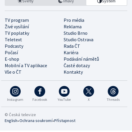
Světlý
Tmavý
Systém
TV program
Pro média
Živé vysílání
Reklama
TV poplatky
Studio Brno
Teletext
Studio Ostrava
Podcasty
Rada ČT
Počasí
Kariéra
E-shop
Podávání námětů
Mobilní a TV aplikace
Časté dotazy
Vše o ČT
Kontakty
Instagram
Facebook
YouTube
X
Threads
© Česká televize
•
•
English
Ochrana soukromí
Přístupnost