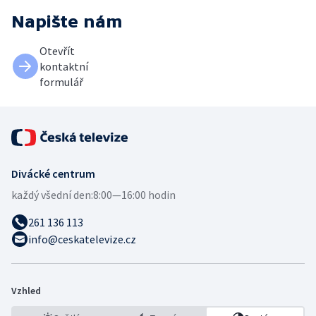
Napište nám
Otevřít
kontaktní
formulář
Divácké centrum
každý všední den:
8:00—16:00 hodin
261 136 113
info@ceskatelevize.cz
Vzhled