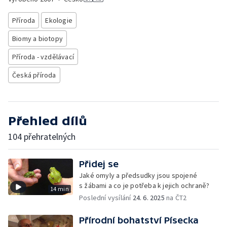
Příroda
Ekologie
Biomy a biotopy
Příroda - vzdělávací
Česká příroda
Přehled dílů
104 přehratelných
Přidej se
Jaké omyly a předsudky jsou spojené
s žábami a co je potřeba k jejich ochraně?
14 min
Poslední vysílání
24. 6. 2025
na ČT2
Přírodní bohatství Písecka