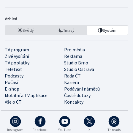
Vzhled
Světlý
Tmavý
Systém
TV program
Pro média
Živé vysílání
Reklama
TV poplatky
Studio Brno
Teletext
Studio Ostrava
Podcasty
Rada ČT
Počasí
Kariéra
E-shop
Podávání námětů
Mobilní a TV aplikace
Časté dotazy
Vše o ČT
Kontakty
Instagram
Facebook
YouTube
X
Threads