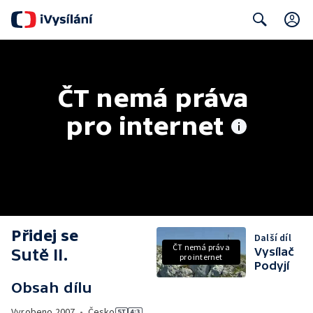
Search
ČT nemá práva 
pro internet
Přidej se
Další díl
ČT nemá práva
Sutě II.
Vysílač
pro internet
Podyjí
Obsah dílu
Vyrobeno
2007
•
Česko