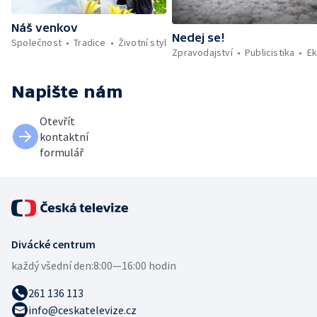
Náš venkov
Nedej se!
Společnost
Tradice
Životní styl
Zpravodajství
Publicistika
Ek
Napište nám
Otevřít
kontaktní
formulář
Divácké centrum
každý všední den:
8:00—16:00 hodin
261 136 113
info@ceskatelevize.cz