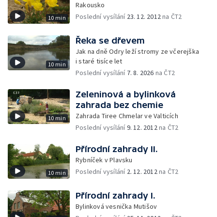
Rakousko
Poslední vysílání
23. 12. 2012
na ČT2
10 min
Řeka se dřevem
Jak na dně Odry leží stromy ze včerejška
i staré tisíce let
10 min
Poslední vysílání
7. 8. 2026
na ČT2
Zeleninová a bylinková
zahrada bez chemie
Zahrada Tiree Chmelar ve Valticích
10 min
Poslední vysílání
9. 12. 2012
na ČT2
Přírodní zahrady II.
Rybníček v Plavsku
Poslední vysílání
2. 12. 2012
na ČT2
10 min
Přírodní zahrady I.
Bylinková vesnička Mutišov