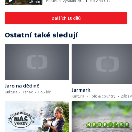
Poslední vysílání
25. 11. 2012
na ČT2
10 min
Dalších 10 dílů
Ostatní také sledují
Jaro na dědině
Jarmark
Kultura
Tanec
Folklór
Kultura
Folk & country
Zábav