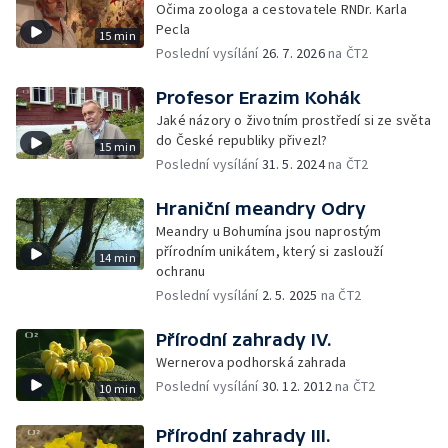
Očima zoologa a cestovatele RNDr. Karla
Pecla
15 min
Poslední vysílání
26. 7. 2026
na ČT2
Profesor Erazim Kohák
Jaké názory o životním prostředí si ze světa
do České republiky přivezl?
15 min
Poslední vysílání
31. 5. 2024
na ČT2
Hraniční meandry Odry
Meandry u Bohumína jsou naprostým
přírodním unikátem, který si zaslouží
14 min
ochranu
Poslední vysílání
2. 5. 2025
na ČT2
Přírodní zahrady IV.
Wernerova podhorská zahrada
Poslední vysílání
30. 12. 2012
na ČT2
10 min
Přírodní zahrady III.