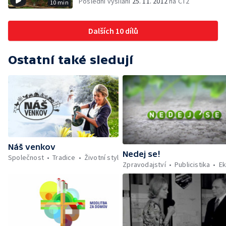
Poslední vysílání
25. 11. 2012
na ČT2
10 min
Dalších 10 dílů
Ostatní také sledují
Náš venkov
Nedej se!
Společnost
Tradice
Životní styl
Zpravodajství
Publicistika
Ek