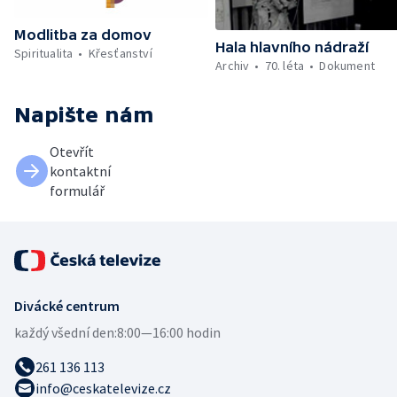
Modlitba za domov
Hala hlavního nádraží
Spiritualita
Křesťanství
Archiv
70. léta
Dokument
Napište nám
Otevřít
kontaktní
formulář
Divácké centrum
každý všední den:
8:00—16:00 hodin
261 136 113
info@ceskatelevize.cz