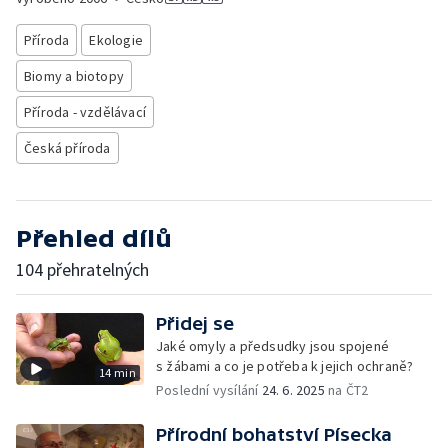
Příroda
Ekologie
Biomy a biotopy
Příroda - vzdělávací
Česká příroda
Přehled dílů
104 přehratelných
Přidej se
Jaké omyly a předsudky jsou spojené
s žábami a co je potřeba k jejich ochraně?
14 min
Poslední vysílání
24. 6. 2025
na ČT2
Přírodní bohatství Písecka