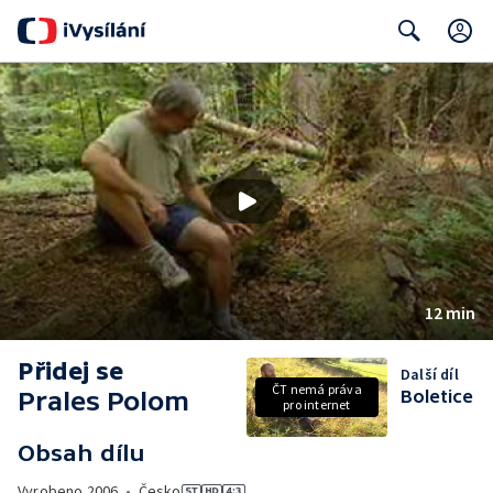
Search
12 min
Přidej se
Další díl
ČT nemá práva
Prales Polom
Boletice
pro internet
Obsah dílu
Vyrobeno
2006
•
Česko