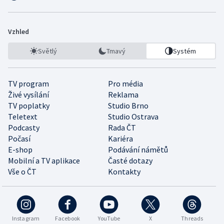
Vzhled
Světlý
Tmavý
Systém
TV program
Pro média
Živé vysílání
Reklama
TV poplatky
Studio Brno
Teletext
Studio Ostrava
Podcasty
Rada ČT
Počasí
Kariéra
E-shop
Podávání námětů
Mobilní a TV aplikace
Časté dotazy
Vše o ČT
Kontakty
Instagram
Facebook
YouTube
X
Threads