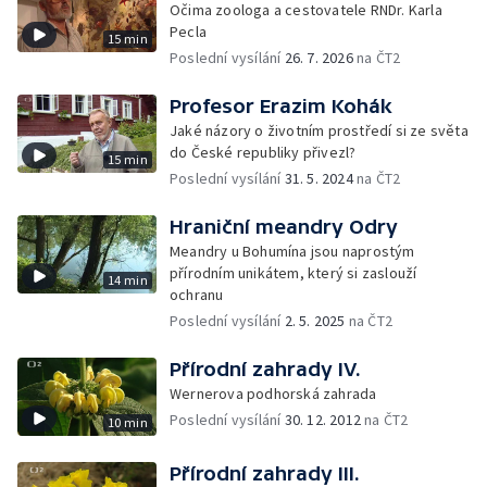
Očima zoologa a cestovatele RNDr. Karla
Pecla
15 min
Poslední vysílání
26. 7. 2026
na ČT2
Profesor Erazim Kohák
Jaké názory o životním prostředí si ze světa
do České republiky přivezl?
15 min
Poslední vysílání
31. 5. 2024
na ČT2
Hraniční meandry Odry
Meandry u Bohumína jsou naprostým
přírodním unikátem, který si zaslouží
14 min
ochranu
Poslední vysílání
2. 5. 2025
na ČT2
Přírodní zahrady IV.
Wernerova podhorská zahrada
Poslední vysílání
30. 12. 2012
na ČT2
10 min
Přírodní zahrady III.