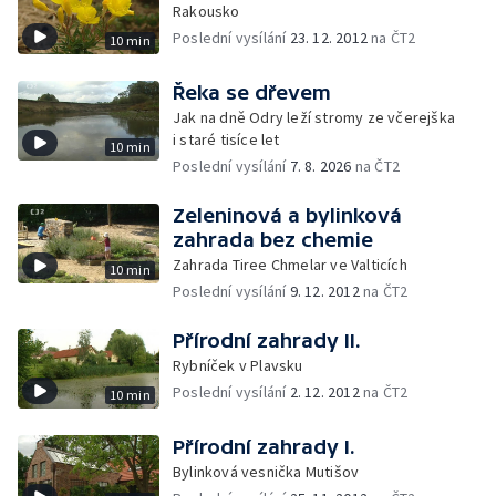
Rakousko
Poslední vysílání
23. 12. 2012
na ČT2
10 min
Řeka se dřevem
Jak na dně Odry leží stromy ze včerejška
i staré tisíce let
10 min
Poslední vysílání
7. 8. 2026
na ČT2
Zeleninová a bylinková
zahrada bez chemie
Zahrada Tiree Chmelar ve Valticích
10 min
Poslední vysílání
9. 12. 2012
na ČT2
Přírodní zahrady II.
Rybníček v Plavsku
Poslední vysílání
2. 12. 2012
na ČT2
10 min
Přírodní zahrady I.
Bylinková vesnička Mutišov