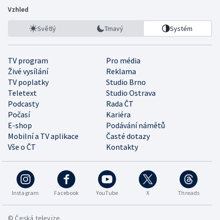
Vzhled
Světlý
Tmavý
Systém
TV program
Pro média
Živé vysílání
Reklama
TV poplatky
Studio Brno
Teletext
Studio Ostrava
Podcasty
Rada ČT
Počasí
Kariéra
E-shop
Podávání námětů
Mobilní a TV aplikace
Časté dotazy
Vše o ČT
Kontakty
Instagram
Facebook
YouTube
X
Threads
© Česká televize