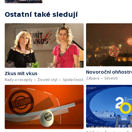
Ostatní také sledují
Novoroční ohňostr
Zkus mít vkus
Zábava
Silvestr
Rady a recepty
Životní styl
Společnost