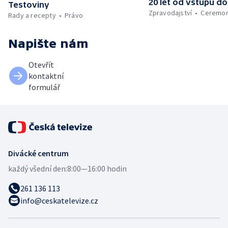
20 let od vstupu do
Testoviny
Zpravodajství
Ceremon
Rady a recepty
Právo
Napište nám
Otevřít
kontaktní
formulář
Divácké centrum
každý všední den:
8:00—16:00 hodin
261 136 113
info@ceskatelevize.cz