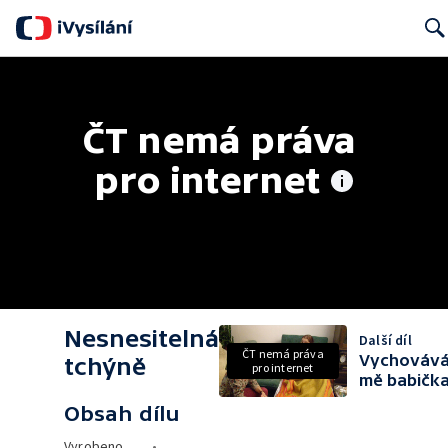
Searc
ČT nemá práva 
pro internet
Nesnesitelná
Další díl
ČT nemá práva
Vychováv
tchýně
pro internet
mě babičk
Obsah dílu
Vyrobeno
•