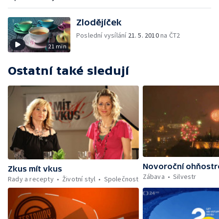
Zlodějíček
Poslední vysílání
21. 5. 2010
na ČT2
21 min
Ostatní také sledují
Novoroční ohňostr
Zkus mít vkus
Zábava
Silvestr
Rady a recepty
Životní styl
Společnost