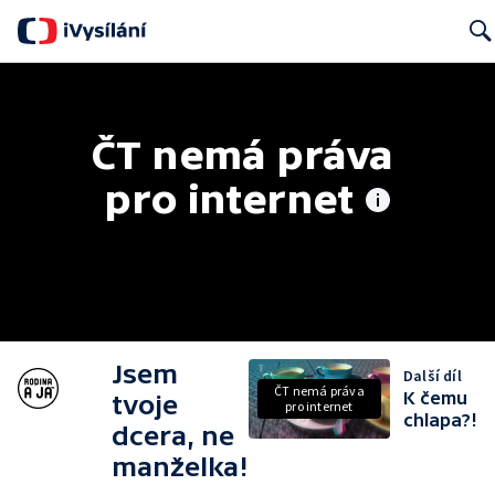
Searc
ČT nemá práva 
pro internet
Jsem
Další díl
ČT nemá práva
K čemu
tvoje
pro internet
chlapa?!
dcera, ne
manželka!