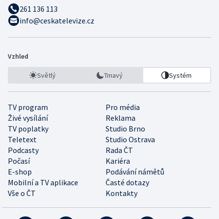
261 136 113
info@ceskatelevize.cz
Vzhled
Světlý
Tmavý
Systém
TV program
Pro média
Živé vysílání
Reklama
TV poplatky
Studio Brno
Teletext
Studio Ostrava
Podcasty
Rada ČT
Počasí
Kariéra
E-shop
Podávání námětů
Mobilní a TV aplikace
Časté dotazy
Vše o ČT
Kontakty